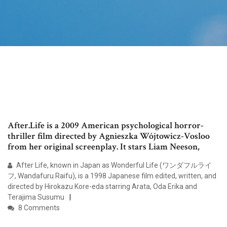
After.Life is a 2009 American psychological horror-
thriller film directed by Agnieszka Wójtowicz-Vosloo
from her original screenplay. It stars Liam Neeson,
After Life, known in Japan as Wonderful Life (ワンダフルライ
フ, Wandafuru Raifu), is a 1998 Japanese film edited, written, and
directed by Hirokazu Kore-eda starring Arata, Oda Erika and
Terajima Susumu
8 Comments