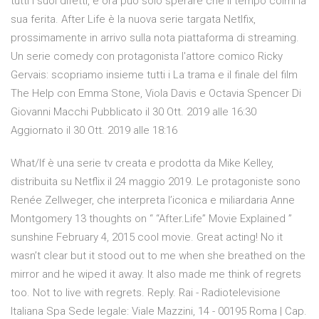
tutti i suoi difetti, e ora può solo sperare che il tempo colmi la
sua ferita. After Life è la nuova serie targata Netlfix,
prossimamente in arrivo sulla nota piattaforma di streaming.
Un serie comedy con protagonista l'attore comico Ricky
Gervais: scopriamo insieme tutti i La trama e il finale del film
The Help con Emma Stone, Viola Davis e Octavia Spencer Di
Giovanni Macchi Pubblicato il 30 Ott. 2019 alle 16:30
Aggiornato il 30 Ott. 2019 alle 18:16
What/If è una serie tv creata e prodotta da Mike Kelley,
distribuita su Netflix il 24 maggio 2019. Le protagoniste sono
Renée Zellweger, che interpreta l’iconica e miliardaria Anne
Montgomery 13 thoughts on “ “After.Life” Movie Explained ”
sunshine February 4, 2015 cool movie. Great acting! No it
wasn’t clear but it stood out to me when she breathed on the
mirror and he wiped it away. It also made me think of regrets
too. Not to live with regrets. Reply. Rai - Radiotelevisione
Italiana Spa Sede legale: Viale Mazzini, 14 - 00195 Roma | Cap.