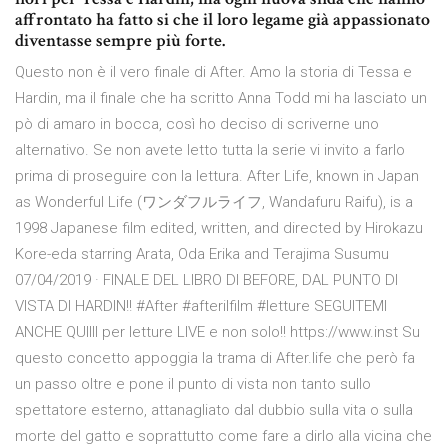
affrontato ha fatto si che il loro legame già appassionato
diventasse sempre più forte.
Questo non è il vero finale di After. Amo la storia di Tessa e
Hardin, ma il finale che ha scritto Anna Todd mi ha lasciato un
pò di amaro in bocca, così ho deciso di scriverne uno
alternativo. Se non avete letto tutta la serie vi invito a farlo
prima di proseguire con la lettura. After Life, known in Japan
as Wonderful Life (ワンダフルライフ, Wandafuru Raifu), is a
1998 Japanese film edited, written, and directed by Hirokazu
Kore-eda starring Arata, Oda Erika and Terajima Susumu
07/04/2019 · FINALE DEL LIBRO DI BEFORE, DAL PUNTO DI
VISTA DI HARDIN!! #After #afterilfilm #letture SEGUITEMI
ANCHE QUIIII per letture LIVE e non solo!! https://www.inst Su
questo concetto appoggia la trama di After.life che però fa
un passo oltre e pone il punto di vista non tanto sullo
spettatore esterno, attanagliato dal dubbio sulla vita o sulla
morte del gatto e soprattutto come fare a dirlo alla vicina che