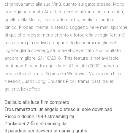
ci teneva tanto alla sua Minù, quanto sul gatto stesso. Molto
coraggioso questo After Life perchè affronta un tema tabù,
quello della Morte, in un modo diretto, esplicito, nudo e
cinico. Probabilmente lo stesso soggetto nelle mani sporche
di qualche regista meno attento a fotografia e regia (ottime)
ma ancora più cattivo e capace di districarsi meglio nell'
ingarbugliata sceneggiatura avrebbe portato a un risultato
ancora migliore. 21/10/2016 · This feature is not available
right now. Please try again later. After.Life (2009), scheda
completa del film di Agnieszka Wojtowicz-Vosloo con Liam
Neeson, Justin Long, Christina Ricci: trama, cast, trailer,
gallerie, boxoffice
Dal buio alla luce film completo
Eros ramazzotti un angelo disteso al sole download
Piccole donne 1949 streaming ita
Zoolander 2 film streaming ita
Il paradiso per davvero streaming gratis