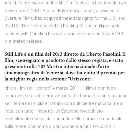
After.Life premiered at the AFI Film Festival in Los Angeles on
November 7, 2009. Anchor Bay Entertainment, a division of
Overture Films, has acquired theatrical rights for the U.S. and
the U.K. The film received an R-rating for the multiple nude
scenes with Christina Ricci and was released on 9 April 2010
in a limited release.
Still Life è un film del 2013 diretto da Uberto Pasolini. Il
film, sceneggiato e prodotto dallo stesso regista, è stato
presentato alla 70ª Mostra internazionale d'arte
cinematografica di Venezia, dove ha vinto il premio per
la miglior regia nella sezione "Orizzonti".
chiara - Inviata il venerdì 4 marzo 2011 . il film è ben fatto ,
scorrevole e a volte emozionante. La trama è scontata anche
se il tema dell aldilà è trattato con sufficiente maturità ma si
nota, con tutto il rispetto, un Estwood invecchiato
mentalmente che si sta ponendo delle domande non facili
sulla morte che prima o poi toccherà a tutti. 04/05/2017 ·