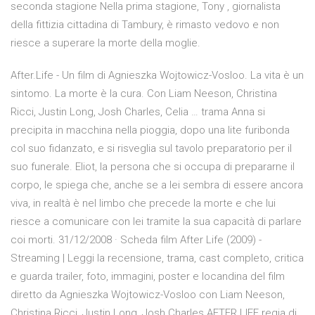
seconda stagione Nella prima stagione, Tony , giornalista
della fittizia cittadina di Tambury, è rimasto vedovo e non
riesce a superare la morte della moglie.
After.Life - Un film di Agnieszka Wojtowicz-Vosloo. La vita è un
sintomo. La morte è la cura. Con Liam Neeson, Christina
Ricci, Justin Long, Josh Charles, Celia … trama Anna si
precipita in macchina nella pioggia, dopo una lite furibonda
col suo fidanzato, e si risveglia sul tavolo preparatorio per il
suo funerale. Eliot, la persona che si occupa di prepararne il
corpo, le spiega che, anche se a lei sembra di essere ancora
viva, in realtà è nel limbo che precede la morte e che lui
riesce a comunicare con lei tramite la sua capacità di parlare
coi morti. 31/12/2008 · Scheda film After Life (2009) -
Streaming | Leggi la recensione, trama, cast completo, critica
e guarda trailer, foto, immagini, poster e locandina del film
diretto da Agnieszka Wojtowicz-Vosloo con Liam Neeson,
Christina Ricci, Justin Long, Josh Charles AFTER LIFE regia di