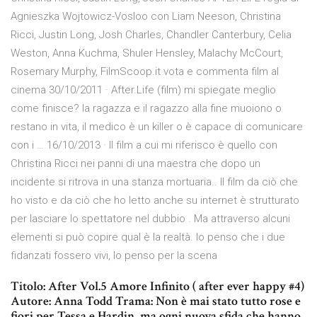
Agnieszka Wojtowicz-Vosloo con Liam Neeson, Christina
Ricci, Justin Long, Josh Charles, Chandler Canterbury, Celia
Weston, Anna Kuchma, Shuler Hensley, Malachy McCourt,
Rosemary Murphy, FilmScoop.it vota e commenta film al
cinema 30/10/2011 · After.Life (film) mi spiegate meglio
come finisce? la ragazza e il ragazzo alla fine muoiono o
restano in vita, il medico è un killer o è capace di comunicare
con i … 16/10/2013 · Il film a cui mi riferisco è quello con
Christina Ricci nei panni di una maestra che dopo un
incidente si ritrova in una stanza mortuaria.. Il film da ciò che
ho visto e da ciò che ho letto anche su internet è strutturato
per lasciare lo spettatore nel dubbio . Ma attraverso alcuni
elementi si può copire qual è la realtà. Io penso che i due
fidanzati fossero vivi, lo penso per la scena
Titolo: After Vol.5 Amore Infinito ( after ever happy #4)
Autore: Anna Todd Trama: Non è mai stato tutto rose e
fiori per Tessa e Hardin, ma ogni nuova sfida che hanno