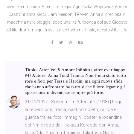
newsletter musica. After .Life. Regia: Agnieszka Wojtowicz-Vosloo
Cast: Christina Ricci, Liam Neeson, TRAMA. Anna si precipita in
macchina nella pioggia, dopo una lite furibonda col suo Giocato
sul filo di un'ambiguità svelata soltanto nel finale, questo After.Life
Titolo: After Vol.5 Amore Infinito ( after ever happy
#4) Autore: Anna Todd Trama: Non è mai stato tutto
rose e fiori per Tessa e Hardin, ma ogni nuova sfida
che hanno affrontato ha fatto si che il loro legame già
appassionato diventasse sempre più forte.
31/12/1997 · Scheda film After Life (1998) | Leggi
la recensione, trama, cast completo, critica e
guarda trailer, foto, immagini, poster e locandina
del film diretto da Hirokazu Koreeda con Arata,
Erika Oda, Susumu Terajima, Taketoshi Naito