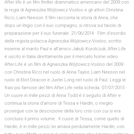
After life è un film thriller drammatico americano del 2009 con
la regia di Agnieszka Wójtowicz-Vosloo e gli attori Christina
Ricci, Liam Neeson. Il film racconta la storia di Anna, che
dopo un litigio con il suo compagno, si ritrova sul tavolo di
preparazione per il suo funerale. 21/06/2014 · Film d'esordio
della regista polacca Agnieszka Wójtowicz-Vosloo, scritto
insieme al marito Paul e all'amico Jakub Korolczuk, After.Life
è uscito in Italia direttamente per il mercato home video
After.Life è un film di Agnieszka Wójtowicz-Vosloo del 2009
con Christina Ricci nel ruolo di Anna Taylor, Liam Neeson nel
ruolo di Eliot Deacon e Justin Long nel ruolo di Paul. Leggi le
frasi più famose del film After.Life nella scheda. 07/07/2015 ·
Un cuore in mille pezzi di Anna Todd è il seguito di After e
continua la storia d’amore di Tessa e Hardin, o meglio
prosegue con la descrizione della loro crisi con cui si era
concluso il primo volume.. Il cuore di Tessa, come quello di
Hardin, è in mille pezzi; lei amava perdutamente Hardin, con