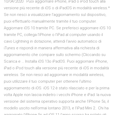
10/04/2020 · Puoi aggiornare iPhone, iPad o iPod touch alla
versione più recente di iOS o di iPadOS in modalità wireless.*
Se non riesci a visualizzare l'aggiornamento sul dispositivo,
puoi effettuarlo manualmente tramite il tuo computer.
Aggiornare iOS 10 tramite PC. Se preferisci aggiornare iOS 10
tramite PC, collega l'iPhone o l'iPad al computer usando il
cavo Lightning in dotazione, attendi l'avvio automatico di
iTunes e rispondi in maniera affermativa alla richiesta di
aggiornamento che compare sullo schermo (Cliccando su
Scarica e … Installa iOS 13o iPadOS. Puoi aggiornare iPhone,
iPad o iPod touch alla versione più recente di iOS in modalità
wireless. Se non riesci ad aggiornare in modalità wireless,
puoi utilizzare il tuo computer per ottenere l'ultimo
aggiornamento di iOS. iOS 12 è stato rilasciato e per la prima
volta Apple non lascia indietro i vecchi iPhone e iPad: la nuova
versione del sistema operativo supporta anche l’iPhone 5s, il
modello uscito nell’ormai lontano 2013, e l’iPad Mini 2.. Chi ha
aggiornato l’iPhone 5s ad iOS 11 l’anno scorso ha notato gli