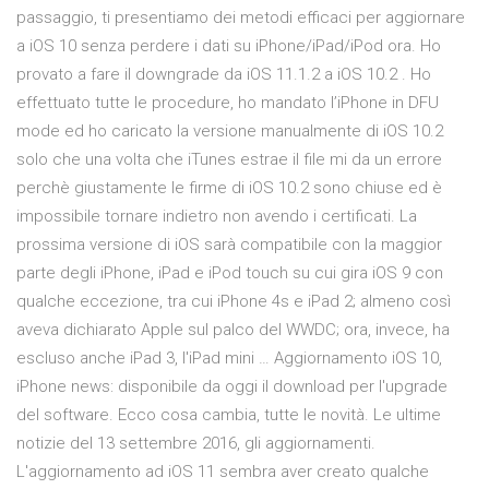
passaggio, ti presentiamo dei metodi efficaci per aggiornare
a iOS 10 senza perdere i dati su iPhone/iPad/iPod ora. Ho
provato a fare il downgrade da iOS 11.1.2 a iOS 10.2 . Ho
effettuato tutte le procedure, ho mandato l’iPhone in DFU
mode ed ho caricato la versione manualmente di iOS 10.2
solo che una volta che iTunes estrae il file mi da un errore
perchè giustamente le firme di iOS 10.2 sono chiuse ed è
impossibile tornare indietro non avendo i certificati. La
prossima versione di iOS sarà compatibile con la maggior
parte degli iPhone, iPad e iPod touch su cui gira iOS 9 con
qualche eccezione, tra cui iPhone 4s e iPad 2; almeno così
aveva dichiarato Apple sul palco del WWDC; ora, invece, ha
escluso anche iPad 3, l'iPad mini … Aggiornamento iOS 10,
iPhone news: disponibile da oggi il download per l'upgrade
del software. Ecco cosa cambia, tutte le novità. Le ultime
notizie del 13 settembre 2016, gli aggiornamenti.
L'aggiornamento ad iOS 11 sembra aver creato qualche