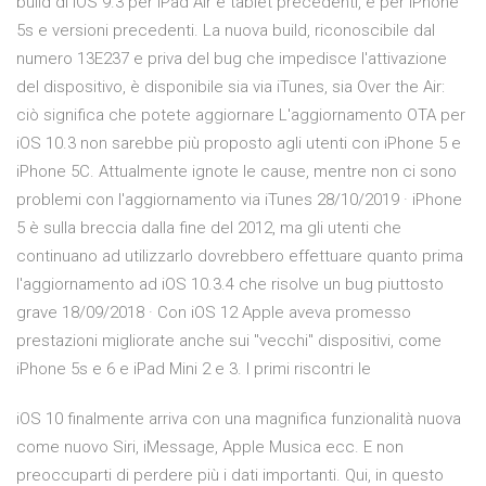
build di iOS 9.3 per iPad Air e tablet precedenti, e per iPhone
5s e versioni precedenti. La nuova build, riconoscibile dal
numero 13E237 e priva del bug che impedisce l'attivazione
del dispositivo, è disponibile sia via iTunes, sia Over the Air:
ciò significa che potete aggiornare L'aggiornamento OTA per
iOS 10.3 non sarebbe più proposto agli utenti con iPhone 5 e
iPhone 5C. Attualmente ignote le cause, mentre non ci sono
problemi con l'aggiornamento via iTunes 28/10/2019 · iPhone
5 è sulla breccia dalla fine del 2012, ma gli utenti che
continuano ad utilizzarlo dovrebbero effettuare quanto prima
l'aggiornamento ad iOS 10.3.4 che risolve un bug piuttosto
grave 18/09/2018 · Con iOS 12 Apple aveva promesso
prestazioni migliorate anche sui "vecchi" dispositivi, come
iPhone 5s e 6 e iPad Mini 2 e 3. I primi riscontri le
iOS 10 finalmente arriva con una magnifica funzionalità nuova
come nuovo Siri, iMessage, Apple Musica ecc. E non
preoccuparti di perdere più i dati importanti. Qui, in questo