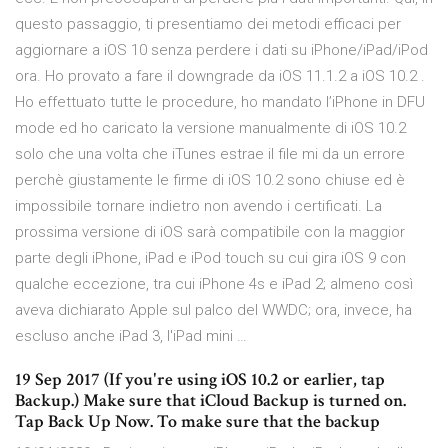
questo passaggio, ti presentiamo dei metodi efficaci per
aggiornare a iOS 10 senza perdere i dati su iPhone/iPad/iPod
ora. Ho provato a fare il downgrade da iOS 11.1.2 a iOS 10.2 .
Ho effettuato tutte le procedure, ho mandato l’iPhone in DFU
mode ed ho caricato la versione manualmente di iOS 10.2
solo che una volta che iTunes estrae il file mi da un errore
perchè giustamente le firme di iOS 10.2 sono chiuse ed è
impossibile tornare indietro non avendo i certificati. La
prossima versione di iOS sarà compatibile con la maggior
parte degli iPhone, iPad e iPod touch su cui gira iOS 9 con
qualche eccezione, tra cui iPhone 4s e iPad 2; almeno così
aveva dichiarato Apple sul palco del WWDC; ora, invece, ha
escluso anche iPad 3, l'iPad mini …
19 Sep 2017 (If you're using iOS 10.2 or earlier, tap
Backup.) Make sure that iCloud Backup is turned on.
Tap Back Up Now. To make sure that the backup