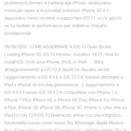
problema in termini di batteria agli iPhone. Analizziamo
eventuali cause e le possibili soluzioni. iPhone 5S è il
dispositivo meno recente a supportare iOS 11, e c'è già chi
ne ha testato le performance per stabilirne l'impatto
prestazionale
05/09/2016 · COME AGGIORNARE A iOS 10 Giulio Brotini.
Loading iPhone 5S iOS 10 Review - Duration: 14:27. How to
Install iOS 10 on your iPhone, iPod, or iPad - … Oltre
all’aggiornamento a iOS 12.4, Apple ha rilaciato anche
l’aggiornamento a iOS 9.3.6 e iOS 10.3.4, release destinate a
iPad e iPhone di vecchia generazione.. L’aggiornamento a
iOS 9.3.6 Il nuovo iOS 10.3.2 è compatibile con iPhone 7 e
iPhone 7 Plus, iPhone 6S e iPhone 6S Plus, iPhone 6 e iPhone
6 Plus, iPhone SE, iPhone 5S, iPhone 5C, iPhone 5, oltre che su
iPad Pro da 12,9 iOS 10 finalmente arriva con una magnifica
funzionalità nuova come nuovo Siri, iMessage, Apple Musica
ecc. E non preoccuparti di perdere più i dati importanti. Qui, in