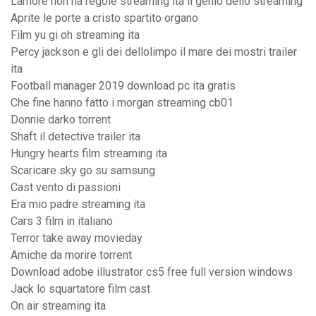
Lamore non ha regole streaming ita il genio dello streaming
Aprite le porte a cristo spartito organo
Film yu gi oh streaming ita
Percy jackson e gli dei dellolimpo il mare dei mostri trailer
ita
Football manager 2019 download pc ita gratis
Che fine hanno fatto i morgan streaming cb01
Donnie darko torrent
Shaft il detective trailer ita
Hungry hearts film streaming ita
Scaricare sky go su samsung
Cast vento di passioni
Era mio padre streaming ita
Cars 3 film in italiano
Terror take away movieday
Amiche da morire torrent
Download adobe illustrator cs5 free full version windows
Jack lo squartatore film cast
On air streaming ita