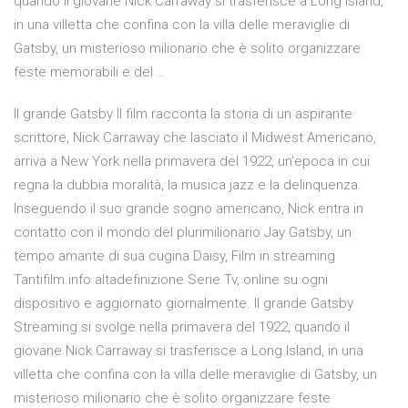
quando il giovane Nick Carraway si trasferisce a Long Island,
in una villetta che confina con la villa delle meraviglie di
Gatsby, un misterioso milionario che è solito organizzare
feste memorabili e del …
Il grande Gatsby Il film racconta la storia di un aspirante
scrittore, Nick Carraway che lasciato il Midwest Americano,
arriva a New York nella primavera del 1922, un'epoca in cui
regna la dubbia moralità, la musica jazz e la delinquenza.
Inseguendo il suo grande sogno americano, Nick entra in
contatto con il mondo del plurimilionario Jay Gatsby, un
tempo amante di sua cugina Daisy, Film in streaming
Tantifilm.info altadefinizione Serie Tv, online su ogni
dispositivo e aggiornato giornalmente. Il grande Gatsby
Streaming si svolge nella primavera del 1922, quando il
giovane Nick Carraway si trasferisce a Long Island, in una
villetta che confina con la villa delle meraviglie di Gatsby, un
misterioso milionario che è solito organizzare feste