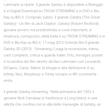
Luhrmann si ripete. Il grande Gatsby è disponibile a Noleggio
e in Digital Download su TROVA STREAMING e in DVD e Blu-
Ray su IBS.it. Compralo subito Il grande Gatsby (The Great
Gatsby) - Un film di Jack Clayton. Gatsby (Robert Redford),
giovane povero ma predestinato a cose importanti, si
innamora, corrisposto, della bella e su TROVA STREAMING e in
DVD e Blu-Ray su IBS.it. 17 mag 2013 Scheda film Il grande
Gatsby 3D (2013) - Streaming | Leggi la recensione, trama,
cast completo, critica e guarda trailer, foto, immagini, poster
e locandina del film diretto da Baz Luhrmann con Leonardo
DiCaprio, Carey Matrix: la trilogia in alta definizione è su
Infinity. Neo, Morpheus e Trinity tornano in 4K! commenta ·
entra
Il grande Gatsby streaming - Nella primavera del 1922, il
giovane Nick Carraway si trasferisce a Long Island, in una
villetta che confina con la villa delle meraviglie di Gatsby, un