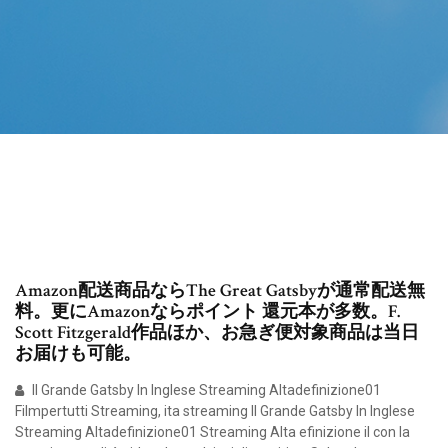
Amazon配送商品ならThe Great Gatsbyが通常配送無
料。更にAmazonならポイント 還元本が多数。F.
Scott Fitzgerald作品ほか、お急ぎ便対象商品は当日
お届けも可能。
Il Grande Gatsby In Inglese Streaming Altadefinizione01
Filmpertutti Streaming, ita streaming Il Grande Gatsby In Inglese
Streaming Altadefinizione01 Streaming Alta efinizione il con la