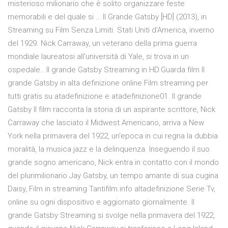
misterioso milionario che è solito organizzare feste
memorabili e del quale si … Il Grande Gatsby [HD] (2013), in
Streaming su Film Senza Limiti. Stati Uniti d'America, inverno
del 1929. Nick Carraway, un veterano della prima guerra
mondiale laureatosi all'università di Yale, si trova in un
ospedale.. Il grande Gatsby Streaming in HD.Guarda film Il
grande Gatsby in alta definizione online.Film streaming per
tutti gratis su atadefinizione e atadefinizione01. Il grande
Gatsby Il film racconta la storia di un aspirante scrittore, Nick
Carraway che lasciato il Midwest Americano, arriva a New
York nella primavera del 1922, un'epoca in cui regna la dubbia
moralità, la musica jazz e la delinquenza. Inseguendo il suo
grande sogno americano, Nick entra in contatto con il mondo
del plurimilionario Jay Gatsby, un tempo amante di sua cugina
Daisy, Film in streaming Tantifilm.info altadefinizione Serie Tv,
online su ogni dispositivo e aggiornato giornalmente. Il
grande Gatsby Streaming si svolge nella primavera del 1922,