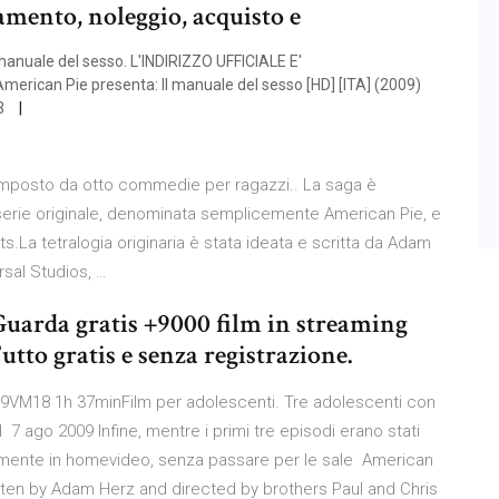
amento, noleggio, acquisto e
anuale del sesso. L'INDIRIZZO UFFICIALE E'
erican Pie presenta: Il manuale del sesso [HD] [ITA] (2009)
3
mposto da otto commedie per ragazzi.. La saga è
la serie originale, denominata semplicemente American Pie, e
s.La tetralogia originaria è stata ideata e scritta da Adam
rsal Studios, …
 Guarda gratis +9000 film in streaming
Tutto gratis e senza registrazione.
09VM18 1h 37minFilm per adolescenti. Tre adolescenti con
7 ago 2009 Infine, mentre i primi tre episodi erano stati
ttamente in homevideo, senza passare per le sale American
tten by Adam Herz and directed by brothers Paul and Chris