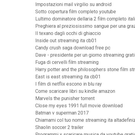
Impostazioni mail virgilio su android
Sotto copertura film completo youtube
Lultimo dominatore dellaria 2 film completo ital
Preghiera al preziosissimo sangue per una gra
Il texano dagli occhi di ghiaccio
Inside out streaming ita cb01
Candy crush saga download free pc
Dave - presidente per un giorno streaming grat
Fuga di cervelli film streaming
Harry potter and the philosophers stone film st
East is east streaming ita cb01
I film di netflix escono in blu ray
Come scaricare libri su kindle amazon
Marvels the punisher torrent
Close my eyes 1991 full movie download
Batman v superman 2017
Chiamami col tuo nome streaming ita altadefini
Shaolin soccer 2 trailer
Programmi x scaricare musica da youtube grati