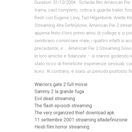
Duration: 31/12/2004 · Scheda film American Pie.
trama, cast completo, critica e guarda trailer, fo
Rash con Eugene Levy, Tad Hilgenbrink, Arielle K
Streaming Alta Definizione, American Pie 2 stream
appena finito il loro primo anno di college e si p
sembrano cominciare male, i quattro infatti si ac
precedente, e … American Pie 2 Streaming Sono pa
le loro amiche e fidanzate – si stanno godendo l
stato ricco di frenetiche esperienze sessuali, co
liceo. Al contrario, è stato un periodo piuttosto 
Warriors gate 2 full movie
Sammy 2 la grande fuga
Evil dead streaming
The flash episodi streaming
The very organized thief download apk
11 settembre 2001 streaming altadefinizione
Heidi film horror streaming