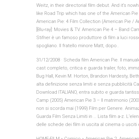
Weitz, in their directorial film debut. And it's n
like Road Trip which has one of the American Pie
American Pie: 4 Film Collection (American Pie /
[Blu-ray]: Movies & TV. American Pie 4 – Band Cam
Stifner è un famoso produttore di film a luci ross
spogliano. Il fratello minore Matt, dopo..
31/12/2008 · Scheda film American Pie. Il manual
cast completo, critica e guarda trailer, foto, imm
Bug Hall, Kevin M. Horton, Brandon Hardesty, Beth 
alta definizione senza limiti e senza pubblicità Ca
Download ITALIANO, entra subito e guarda tantiss
Camp (2005) American Pie 3 – Il matrimonio (2003
non si scorda mai (1999) Film per Genere. Animazi
Guarda Film Senza Limiti in … Lista film a-z. L'elenco
delle schede dei film in uscita al cinema o usciti
HOME-FILM » Comico » American Pie 2. American Pi