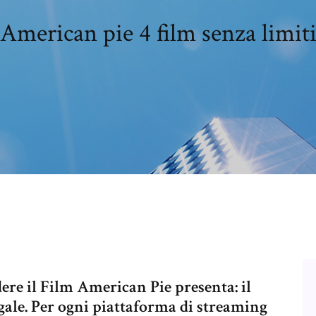
American pie 4 film senza limit
ere il Film American Pie presenta: il
gale. Per ogni piattaforma di streaming