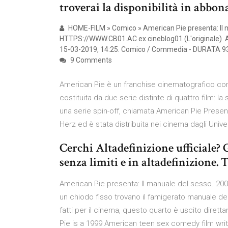
troverai la disponibilità in abbon
HOME-FILM » Comico » American Pie presenta: Il m
HTTPS://WWW.CB01.AC ex cineblog01 (L'originale) Am
15-03-2019, 14:25. Comico / Commedia - DURATA 9
9 Comments
American Pie è un franchise cinematografico co
costituita da due serie distinte di quattro film: 
una serie spin-off, chiamata American Pie Present
Herz ed è stata distribuita nei cinema dagli Unive
Cerchi Altadefinizione ufficiale?
senza limiti e in altadefinizione. 
American Pie presenta: Il manuale del sesso. 20
un chiodo fisso trovano il famigerato manuale del 
fatti per il cinema, questo quarto è uscito dire
Pie is a 1999 American teen sex comedy film wri