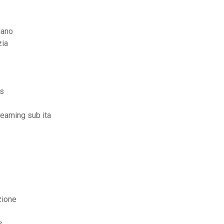
iano
zia
is
reaming sub ita
zione
s