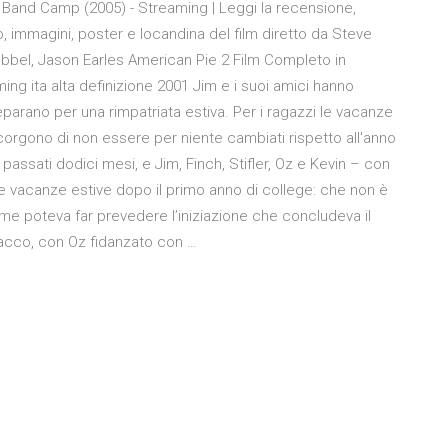
 Band Camp (2005) - Streaming | Leggi la recensione,
to, immagini, poster e locandina del film diretto da Steve
ebbel, Jason Earles American Pie 2 Film Completo in
ing ita alta definizione 2001 Jim e i suoi amici hanno
reparano per una rimpatriata estiva. Per i ragazzi le vacanze
corgono di non essere per niente cambiati rispetto all'anno
ssati dodici mesi, e Jim, Finch, Stifler, Oz e Kevin – con
e vacanze estive dopo il primo anno di college: che non è
me poteva far prevedere l’iniziazione che concludeva il
fiacco, con Oz fidanzato con …