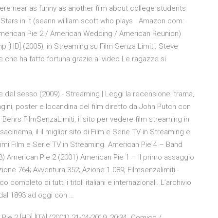
owhere near as funny as another film about college students
 Stars in it (seann william scott who plays Amazon.com:
 American Pie 2 / American Wedding / American Reunion)
p [HD] (2005), in Streaming su Film Senza Limiti. Steve
e che ha fatto fortuna grazie al video Le ragazze si
e del sesso (2009) - Streaming | Leggi la recensione, trama,
agini, poster e locandina del film diretto da John Putch con
Behrs FilmSenzaLimiti, il sito per vedere film streaming in
sacinema, il il miglior sito di Film e Serie TV in Streaming e
imi Film e Serie TV in Streaming. American Pie 4 – Band
) American Pie 2 (2001) American Pie 1 – Il primo assaggio
one 764; Avventura 352; Azione 1.089; Filmsenzalimiti -
 completo di tutti i titoli italiani e internazionali. L’archivio
 dal 1893 ad oggi con …
e 2 [HD] [ITA] (2001) 21-04-2019, 20:34. Comico /