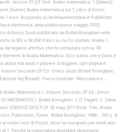
lli - lezione 01 (21 Sett. Analisi matematica: 1 (Italiano)
usti (Autore) Analisi matematica vol.1, Libro di Enrico
 1 euro. Acquistalo su libreriauniversitaria.it! Pubblicato
 fisica elettronica, data pubblicazione maggio 2002,
o di Enrico Giusti pubblicato da Bollati Boringhieri nella
ta su IBS a 38.00€! Il libro su cui ho studiato Analisi 1,
 dal legame affettivo che ho instaurato con lui. Mi
e Elementi di Analisi Matematica. Dico subito che il Giusti è
 io abbia mai avuto il piacere di leggere, ogni pagina è
 Volume Secondo (3ª Ed - Enrico Giusti (Bollati Boringhieri,
dizione Ita) [Rosati] - Fisica Generale - Meccanica e …
usti Analisi Matematica 1, Volume Secondo (3ª Ed - Enrico
NALISI MATEMATICA 1, Bollati Boringhieri. C.D. Pagani, S. Salsa:
unzo: ESERCIZI SVOLTI DI 26 mag 2017 Book. Title, Analisi
ico. Publication, Torino : Bollati Boringhieri, 1988. - 293 p. 8
i al nostro test di Proust. dove ha insegnato per molti anni
o di 1. Perché la matematica dovrebbe descrivere