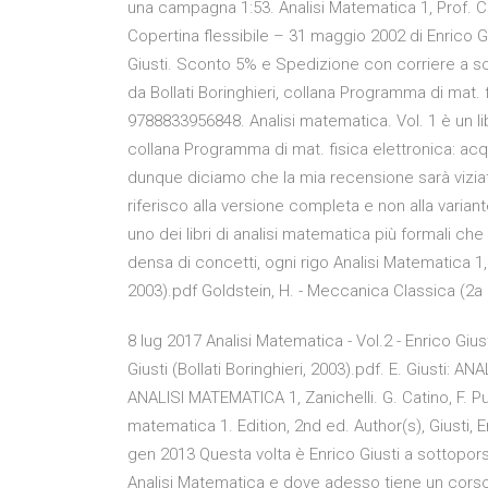
una campagna 1:53. Analisi Matematica 1, Prof. Cami
Copertina flessibile – 31 maggio 2002 di Enrico Gi
Giusti. Sconto 5% e Spedizione con corriere a solo
da Bollati Boringhieri, collana Programma di mat.
9788833956848. Analisi matematica. Vol. 1 è un libr
collana Programma di mat. fisica elettronica: acquis
dunque diciamo che la mia recensione sarà viziata
riferisco alla versione completa e non alla variant
uno dei libri di analisi matematica più formali che
densa di concetti, ogni rigo Analisi Matematica 1,
2003).pdf Goldstein, H. - Meccanica Classica (2a E
8 lug 2017 Analisi Matematica - Vol.2 - Enrico Gi
Giusti (Bollati Boringhieri, 2003).pdf. E. Giusti: A
ANALISI MATEMATICA 1, Zanichelli. G. Catino, F. P
matematica 1. Edition, 2nd ed. Author(s), Giusti, Enr
gen 2013 Questa volta è Enrico Giusti a sottopors
Analisi Matematica e dove adesso tiene un cors