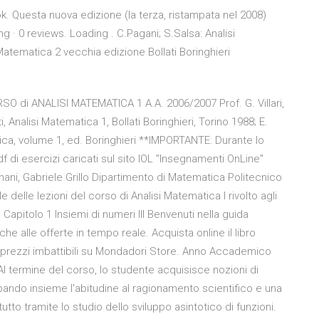
k. Questa nuova edizione (la terza, ristampata nel 2008)
ng · 0 reviews. Loading . C.Pagani; S.Salsa: Analisi
 Matematica 2 vecchia edizione Bollati Boringhieri
di ANALISI MATEMATICA 1 A.A. 2006/2007 Prof. G. Villari,
ti, Analisi Matematica 1, Bollati Boringhieri, Torino 1988; E.
ica, volume 1, ed. Boringhieri **IMPORTANTE: Durante lo
f di esercizi caricati sul sito IOL "Insegnamenti OnLine"
agnani, Gabriele Grillo Dipartimento di Matematica Politecnico
delle lezioni del corso di Analisi Matematica I rivolto agli
. Capitolo 1 Insiemi di numeri III Benvenuti nella guida
anche alle offerte in tempo reale. Acquista online il libro
a a prezzi imbattibili su Mondadori Store. Anno Accademico
 termine del corso, lo studente acquisisce nozioni di
ppando insieme l'abitudine al ragionamento scientifico e una
ttutto tramite lo studio dello sviluppo asintotico di funzioni.