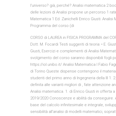
l'universo? già, perché? Analisi matematica 2 boo
delle lezioni di Analisi propone un percorso 1 rati
Matematica 1 Ed. Zanichelli Enrico Giusti: Analisi
Programma del corso (di
CORSO di LAUREA in FISICA PROGRAMMA del CORSO 
Dott. M. Focardi Testi suggeriti di teoria: • E. Gius
Giusti, Esercizi e complementi di Analisi Matemat
svolgimento del corso saranno disponibili fogli pd
https://iol.unibo.it/ Analisi Matematica I Fabio F
di Torino Queste dispense contengono il materiale 
studenti del primo anno di Ingegneria della III 1. 2
definita alle varianti migliori di , fate attenzione 
Analisi matematica. 1. di Enrico Giusti in offert
2019/2020 Conoscenze e abilità da conseguire. Al
base del calcolo infinitesimale e integrale, svilu
sensibilità all'analisi di modelli matematici, sopra