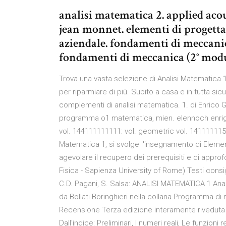
analisi matematica 2. applied acou
jean monnet. elementi di progettaz
aziendale. fondamenti di meccani
fondamenti di meccanica (2° modu
Trova una vasta selezione di Analisi Matematica 1
per riparmiare di più. Subito a casa e in tutta sic
complementi di analisi matematica. 1. di Enrico Gi
programma o1 matematica, mien. elennoch enrigo 
vol. 144111111111: vol. geometric vol. 14111111512
Matematica 1, si svolge l'insegnamento di Elemen
agevolare il recupero dei prerequisiti e di approf
Fisica - Sapienza University of Rome) Testi consig
C.D. Pagani, S. Salsa: ANALISI MATEMATICA 1 Anali
da Bollati Boringhieri nella collana Programma di m
Recensione Terza edizione interamente riveduta 
Dall'indice: Preliminari, I numeri reali, Le funzioni 