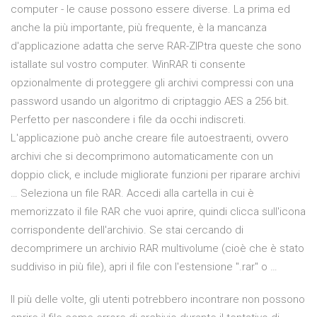
computer - le cause possono essere diverse. La prima ed
anche la più importante, più frequente, è la mancanza
d'applicazione adatta che serve RAR-ZIPtra queste che sono
istallate sul vostro computer. WinRAR ti consente
opzionalmente di proteggere gli archivi compressi con una
password usando un algoritmo di criptaggio AES a 256 bit.
Perfetto per nascondere i file da occhi indiscreti.
L'applicazione può anche creare file autoestraenti, ovvero
archivi che si decomprimono automaticamente con un
doppio click, e include migliorate funzioni per riparare archivi
… Seleziona un file RAR. Accedi alla cartella in cui è
memorizzato il file RAR che vuoi aprire, quindi clicca sull'icona
corrispondente dell'archivio. Se stai cercando di
decomprimere un archivio RAR multivolume (cioè che è stato
suddiviso in più file), apri il file con l'estensione ".rar" o …
Il più delle volte, gli utenti potrebbero incontrare non possono