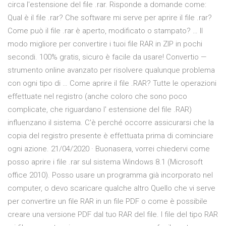
circa l'estensione del file .rar. Risponde a domande come:
Qual è il file .rar? Che software mi serve per aprire il file .rar?
Come può il file .rar è aperto, modificato o stampato? … Il
modo migliore per convertire i tuoi file RAR in ZIP in pochi
secondi. 100% gratis, sicuro è facile da usare! Convertio —
strumento online avanzato per risolvere qualunque problema
con ogni tipo di … Come aprire il file .RAR? Tutte le operazioni
effettuate nel registro (anche coloro che sono poco
complicate, che riguardano l' estensione del file .RAR)
influenzano il sistema. C'è perché occorre assicurarsi che la
copia del registro presente è effettuata prima di cominciare
ogni azione. 21/04/2020 · Buonasera, vorrei chiedervi come
posso aprire i file .rar sul sistema Windows 8.1 (Microsoft
office 2010). Posso usare un programma già incorporato nel
computer, o devo scaricare qualche altro Quello che vi serve
per convertire un file RAR in un file PDF o come è possibile
creare una versione PDF dal tuo RAR del file. I file del tipo RAR