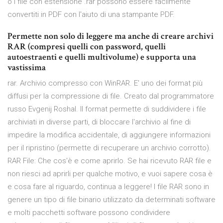
o i file con estensione .rar possono essere facilmente
convertiti in PDF con l'aiuto di una stampante PDF.
Permette non solo di leggere ma anche di creare archivi
RAR (compresi quelli con password, quelli
autoestraenti e quelli multivolume) e supporta una
vastissima
rar. Archivio compresso con WinRAR. E' uno dei format più
diffusi per la compressione di file. Creato dal programmatore
russo Evgenij Roshal. Il format permette di suddividere i file
archiviati in diverse parti, di bloccare l'archivio al fine di
impedire la modifica accidentale, di aggiungere informazioni
per il ripristino (permette di recuperare un archivio corrotto).
RAR File: Che cos'è e come aprirlo. Se hai ricevuto RAR file e
non riesci ad aprirli per qualche motivo, e vuoi sapere cosa è
e cosa fare al riguardo, continua a leggere! I file RAR sono in
genere un tipo di file binario utilizzato da determinati software
e molti pacchetti software possono condividere