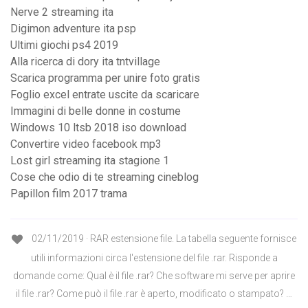
Nerve 2 streaming ita
Digimon adventure ita psp
Ultimi giochi ps4 2019
Alla ricerca di dory ita tntvillage
Scarica programma per unire foto gratis
Foglio excel entrate uscite da scaricare
Immagini di belle donne in costume
Windows 10 ltsb 2018 iso download
Convertire video facebook mp3
Lost girl streaming ita stagione 1
Cose che odio di te streaming cineblog
Papillon film 2017 trama
02/11/2019 · RAR estensione file. La tabella seguente fornisce
utili informazioni circa l'estensione del file .rar. Risponde a
domande come: Qual è il file .rar? Che software mi serve per aprire
il file .rar? Come può il file .rar è aperto, modificato o stampato? …