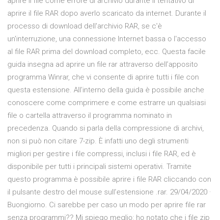
aprire il file come errore di archivio durante il tentativo di
aprire il file RAR dopo averlo scaricato da internet. Durante il
processo di download dell'archivio RAR, se c'è
un'interruzione, una connessione Internet bassa o l'accesso
al file RAR prima del download completo, ecc. Questa facile
guida insegna ad aprire un file rar attraverso dell’apposito
programma Winrar, che vi consente di aprire tutti i file con
questa estensione. All’interno della guida è possibile anche
conoscere come comprimere e come estrarre un qualsiasi
file o cartella attraverso il programma nominato in
precedenza. Quando si parla della compressione di archivi,
non si può non citare 7-zip. È infatti uno degli strumenti
migliori per gestire i file compressi, inclusi i file RAR, ed è
disponibile per tutti i principali sistemi operativi. Tramite
questo programma è possibile aprire i file RAR cliccando con
il pulsante destro del mouse sull’estensione .rar. 29/04/2020 ·
Buongiorno. Ci sarebbe per caso un modo per aprire file rar
senza programmi?? Mi spiego meglio: ho notato che i file zip