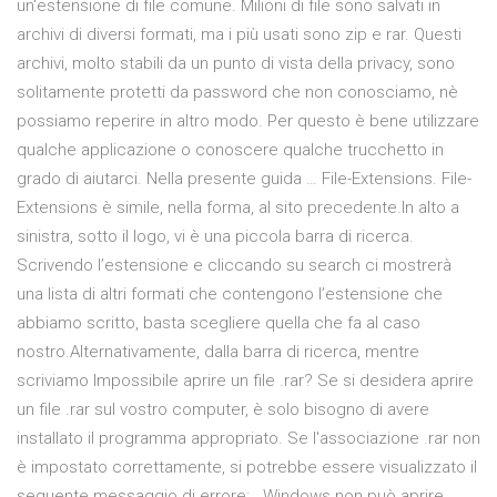
un'estensione di file comune. Milioni di file sono salvati in
archivi di diversi formati, ma i più usati sono zip e rar. Questi
archivi, molto stabili da un punto di vista della privacy, sono
solitamente protetti da password che non conosciamo, nè
possiamo reperire in altro modo. Per questo è bene utilizzare
qualche applicazione o conoscere qualche trucchetto in
grado di aiutarci. Nella presente guida … File-Extensions. File-
Extensions è simile, nella forma, al sito precedente.In alto a
sinistra, sotto il logo, vi è una piccola barra di ricerca.
Scrivendo l’estensione e cliccando su search ci mostrerà
una lista di altri formati che contengono l’estensione che
abbiamo scritto, basta scegliere quella che fa al caso
nostro.Alternativamente, dalla barra di ricerca, mentre
scriviamo Impossibile aprire un file .rar? Se si desidera aprire
un file .rar sul vostro computer, è solo bisogno di avere
installato il programma appropriato. Se l'associazione .rar non
è impostato correttamente, si potrebbe essere visualizzato il
seguente messaggio di errore: . Windows non può aprire