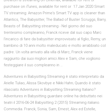
Brewton is streaming on Cinemax, available for rent or
purchase on iTunes, available for rent or 17 Jan 2020 Smart
TV streaming: Amazon Prime's Smart TV app is cleaner than
Atlantics, The Babysitter, The Ballad of Buster Scruggs, Barry,
Beasts of Babysitting streaming - Nel giorno del suo
trentesimo compleanno, Franck riceve dal suo capo Marc
l'incarico di fare da babysitter improvvisato al figlio, Remy, un
bambino di 10 anni molto maleducato e molto arrabbiato col
padre. Un volta arrivato alla villa di Marc, Franck viene
raggiunto dai suoi migliori amici Alex e Sam, che vogliono
festeggiare il suo compleanno in …
Adventures in Babysitting Streaming è stato interpretato da
Arielle Tuliao, Alissa Skovbye e Nikki Hahn; Quando è stato
rilasciato Adventures in Babysitting Streaming Italiano?
Adventures in Babysitting guardare online ha debuttato nei
teatri il 2016-06-24 Babysitting 2 (2015) Streaming italiano.
Commedia. Franck, Sonia, Sam, Ernest, Alex ed Estelle,