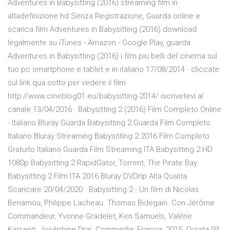
Adventures in Babysitting (2016) streaming film in
altadefinizione hd Senza Registrazione, Guarda online e
scarica film Adventures in Babysitting (2016) download
legalmente su iTunes - Amazon - Google Play, guarda
Adventures in Babysitting (2016) i film piu belli del cinema sul
tuo pc smartphone e tablet e in italiano 17/08/2014 · cliccate
sul link qua sotto per vedere il film
http://www.cineblog01.eu/babysitting-2014/ iscrivetevi al
canale 13/04/2016 · Babysitting 2 (2016) Film Completo Online
- Italiano Bluray Guarda Babysitting 2 Guarda Film Completo
Italiano Bluray Streaming Babysitting 2 2016 Film Completo
Gratuito Italiano Guarda Film Streaming ITA Babysitting 2 HD
1080p Babysitting 2 RapidGator, Torrent, The Pirate Bay
Babysitting 2 Film ITA 2016 Bluray DVDrip Alta Qualita
Scaricare 20/04/2020 · Babysitting 2 - Un film di Nicolas
Benamou, Philippe Lacheau. Thomas Bidegain. Con Jérôme
Commandeur, Yvonne Gradelet, Ken Samuels, Valérie
Karsenti, Joséphine Drai. Commedia, Francia, 2015. Durata 93