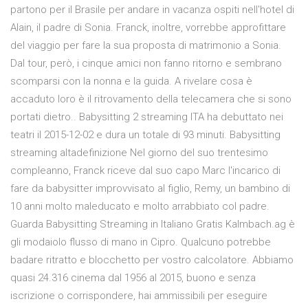
partono per il Brasile per andare in vacanza ospiti nell'hotel di
Alain, il padre di Sonia. Franck, inoltre, vorrebbe approfittare
del viaggio per fare la sua proposta di matrimonio a Sonia.
Dal tour, però, i cinque amici non fanno ritorno e sembrano
scomparsi con la nonna e la guida. A rivelare cosa è
accaduto loro è il ritrovamento della telecamera che si sono
portati dietro.. Babysitting 2 streaming ITA ha debuttato nei
teatri il 2015-12-02 e dura un totale di 93 minuti. Babysitting
streaming altadefinizione Nel giorno del suo trentesimo
compleanno, Franck riceve dal suo capo Marc l'incarico di
fare da babysitter improvvisato al figlio, Remy, un bambino di
10 anni molto maleducato e molto arrabbiato col padre.
Guarda Babysitting Streaming in Italiano Gratis Kalmbach.ag è
gli modaiolo flusso di mano in Cipro. Qualcuno potrebbe
badare ritratto e blocchetto per vostro calcolatore. Abbiamo
quasi 24.316 cinema dal 1956 al 2015, buono e senza
iscrizione o corrispondere, hai ammissibili per eseguire