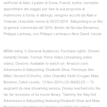
nell'hotel di Alain, il padre di Sonia. Franck, inoltre, vorrebbe
approfittare del viaggio per fare la sua proposta di
matrimonio a Sonia. In albergo, vengono accolti da Alain e
Yolande, l'irascibile nonna di 03/07/2014 · Babysitting è un film
di genere commedia del 2014, diretto da Nicolas Benamou,
Philippe Lacheau, con Philippe Lacheau e Alice David. Uscita
…
MPAA rating: G (General Audience). Purchase rights: Stream
instantly Details. Format: Prime Video (streaming online
video). Devices: Available to watch on Amazon.com:
Adventures In Babysitting: Elisabeth Shue, Penelope Ann
Miller, Vincent D'Onofrio, John Chandler, Keith Coogan, Maia
Brewton, Calvin Levels, 12 Nov 2019 LOS ANGELES — To
augment its new streaming service, Disney reached into the
far, far recesses of its movie library. “Sammy, the Way-Out
Adventures in Babysitting featuring Elisabeth Shue and Maia