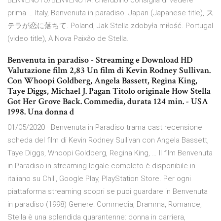
BENVENUTO/BENVENUTA! cherubino consiglia di vedere
prima … Italy, Benvenuta in paradiso. Japan (Japanese title), ス
テラが恋に落ちて. Poland, Jak Stella zdobyła miłość. Portugal
(video title), A Nova Paixão de Stella.
Benvenuta in paradiso - Streaming e Download HD
Valutazione film 2,83 Un film di Kevin Rodney Sullivan.
Con Whoopi Goldberg, Angela Bassett, Regina King,
Taye Diggs, Michael J. Pagan Titolo originale How Stella
Got Her Grove Back. Commedia, durata 124 min. - USA
1998. Una donna d
01/05/2020 · Benvenuta in Paradiso trama cast recensione
scheda del film di Kevin Rodney Sullivan con Angela Bassett,
Taye Diggs, Whoopi Goldberg, Regina King, … Il film Benvenuta
in Paradiso in streaming legale completo è disponibile in
italiano su Chili, Google Play, PlayStation Store. Per ogni
piattaforma streaming scopri se puoi guardare in Benvenuta
in paradiso (1998) Genere: Commedia, Dramma, Romance,
Stella è una splendida quarantenne: donna in carriera,