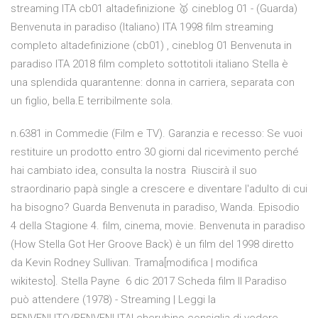
streaming ITA cb01 altadefinizione 🥇 cineblog 01 - (Guarda)
Benvenuta in paradiso (Italiano) ITA 1998 film streaming
completo altadefinizione (cb01) , cineblog 01 Benvenuta in
paradiso ITA 2018 film completo sottotitoli italiano Stella è
una splendida quarantenne: donna in carriera, separata con
un figlio, bella.E terribilmente sola.
n.6381 in Commedie (Film e TV). Garanzia e recesso: Se vuoi
restituire un prodotto entro 30 giorni dal ricevimento perché
hai cambiato idea, consulta la nostra Riuscirà il suo
straordinario papà single a crescere e diventare l'adulto di cui
ha bisogno? Guarda Benvenuta in paradiso, Wanda. Episodio
4 della Stagione 4. film, cinema, movie. Benvenuta in paradiso
(How Stella Got Her Groove Back) è un film del 1998 diretto
da Kevin Rodney Sullivan. Trama[modifica | modifica
wikitesto]. Stella Payne 6 dic 2017 Scheda film Il Paradiso
può attendere (1978) - Streaming | Leggi la