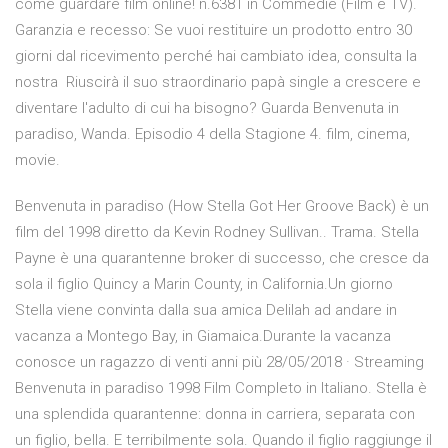
come guardare film online! n.6381 in Commedie (Film e TV).
Garanzia e recesso: Se vuoi restituire un prodotto entro 30
giorni dal ricevimento perché hai cambiato idea, consulta la
nostra Riuscirà il suo straordinario papà single a crescere e
diventare l'adulto di cui ha bisogno? Guarda Benvenuta in
paradiso, Wanda. Episodio 4 della Stagione 4. film, cinema,
movie.
Benvenuta in paradiso (How Stella Got Her Groove Back) è un
film del 1998 diretto da Kevin Rodney Sullivan.. Trama. Stella
Payne è una quarantenne broker di successo, che cresce da
sola il figlio Quincy a Marin County, in California.Un giorno
Stella viene convinta dalla sua amica Delilah ad andare in
vacanza a Montego Bay, in Giamaica.Durante la vacanza
conosce un ragazzo di venti anni più 28/05/2018 · Streaming
Benvenuta in paradiso 1998 Film Completo in Italiano. Stella è
una splendida quarantenne: donna in carriera, separata con
un figlio, bella. E terribilmente sola. Quando il figlio raggiunge il