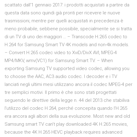
scattato dall'1 gennaio 2017: i prodotti acquistati a partire da
questa data sono quindi già pronti per ricevere le nuove
trasmissioni, mentre per quelli acquistati in precedenza è
meno probabile, sebbene possibile, specialmente se si tratta
di un TV di uno dei maggiori … – Transcode H.265 codec to
H.264 for Samsung Smart TV 4K models and non-4k models.
– Convert H.265 codec video to XviD/DivX AVI, MPEG-4
MP4/MKV, wmv(VC1) for Samsung Smart TV. – When
exporting Samsung TV supported video codec, allowing you
to choose the AAC, AC3 audio codec. I decoder e i TV
lanciati negli ultimi mesi utilizzano ancora il codec MPEG-4 per
tre semplici motivi. Il primo è che sono stati progettati
seguendo le direttive della legge n. 44 del 2013 che stabiliva
l’utilizzo del codec H.264, perché concepita quando l’H.265
era ancora agli albori della sua evoluzione. Most new and old
Samsung smart TV can't play downloaded 4K H.265 movies,
because the 4K H.265 HEVC playback requires advanced