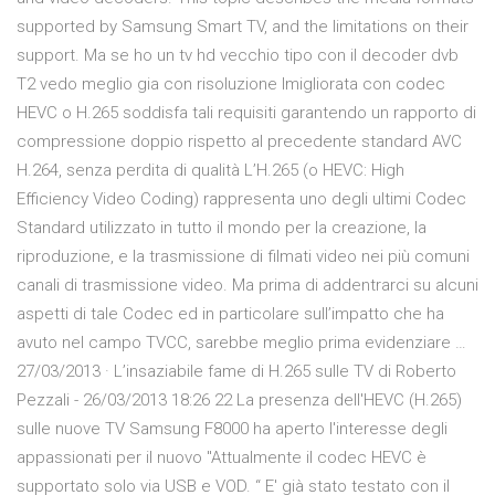
supported by Samsung Smart TV, and the limitations on their
support. Ma se ho un tv hd vecchio tipo con il decoder dvb
T2 vedo meglio gia con risoluzione Imigliorata con codec
HEVC o H.265 soddisfa tali requisiti garantendo un rapporto di
compressione doppio rispetto al precedente standard AVC
H.264, senza perdita di qualità L’H.265 (o HEVC: High
Efficiency Video Coding) rappresenta uno degli ultimi Codec
Standard utilizzato in tutto il mondo per la creazione, la
riproduzione, e la trasmissione di filmati video nei più comuni
canali di trasmissione video. Ma prima di addentrarci su alcuni
aspetti di tale Codec ed in particolare sull’impatto che ha
avuto nel campo TVCC, sarebbe meglio prima evidenziare …
27/03/2013 · L’insaziabile fame di H.265 sulle TV di Roberto
Pezzali - 26/03/2013 18:26 22 La presenza dell'HEVC (H.265)
sulle nuove TV Samsung F8000 ha aperto l'interesse degli
appassionati per il nuovo "Attualmente il codec HEVC è
supportato solo via USB e VOD. “ E' già stato testato con il