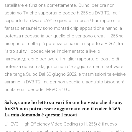
satellitare e funziona correttamente. Quindi per ora non
abbiamo TV che supportano codec h.265 da DVB-T2, ma il
supporto hardware c’è!" e questo in corea ! Purtroppo si è
fantascienza,nei tv sono montati chip appositi,che hanno la
potenza necessaria per quello che vengono creati,H.265 ha
bisogno di molta più potenza di calcolo rispetto a H.264,,tra
l’altro sui tv il codec viene implementato a livello
hardware,proprio per avere il miglior rapporto di costi e di
potenza consumata,quindi non c’è aggiornamento software
che tenga.Su pc Dal 30 giugno 2022 le trasmissioni televisive
saranno in DVB-T2, ma per non sbagliare acquisto bisognerà
puntare sui decoder HEVC a 10 bit.
Salve, come ho letto su vari forum ho visto che il sony
hx855 non potrà essere aggiornato con il codec h.265 .
La mia domanda è questa: I nuovi
L’HEVC, High Efficiency Video Coding (o H.265) è il nuovo
codec creato appositamente per gestire i segnali Ultra HD e