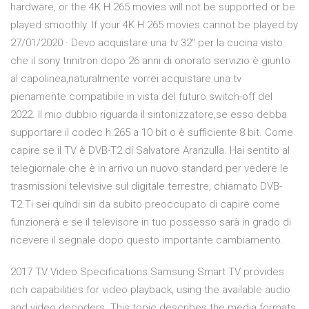
hardware, or the 4K H.265 movies will not be supported or be
played smoothly. If your 4K H.265 movies cannot be played by
27/01/2020 · Devo acquistare una tv 32" per la cucina visto
che il sony trinitron dopo 26 anni di onorato servizio è giunto
al capolinea,naturalmente vorrei acquistare una tv
pienamente compatibile in vista del futuro switch-off del
2022. Il mio dubbio riguarda il sintonizzatore,se esso debba
supportare il codec h.265 a 10 bit o è sufficiente 8 bit. Come
capire se il TV è DVB-T2 di Salvatore Aranzulla. Hai sentito al
telegiornale che è in arrivo un nuovo standard per vedere le
trasmissioni televisive sul digitale terrestre, chiamato DVB-
T2.Ti sei quindi sin da subito preoccupato di capire come
funzionerà e se il televisore in tuo possesso sarà in grado di
ricevere il segnale dopo questo importante cambiamento.
2017 TV Video Specifications Samsung Smart TV provides
rich capabilities for video playback, using the available audio
and video decoders. This topic describes the media formats