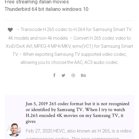
Free streaming italian movies
Thunderbird 64 bit italiano windows 10
– Transcode H.265 codec to H.264 for Samsung Smart TV
4K models and non-4k models. – Convert H.265 codec video to
XviD/DivX AVI, MPEG-4 MP4/MKV, wmv(VC1) for Samsung Smart
TV. – When exporting Samsung TV supported video codec,
allowing you to choose the AAC, AC3 audio codec.
Jun 5, 2019 265 codec format but it is not recognized
or identified by Samsung TV. When I try to watch
H.265 encoded 4K movies on my Samsung TV, it
gives
Feb 27, 2020 HEVC, also known as H.265, is a video
compression codec. This new compression