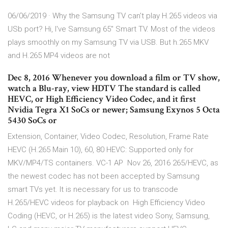
06/06/2019 · Why the Samsung TV can't play H.265 videos via
USb port? Hi, I've Samsung 65" Smart TV. Most of the videos
plays smoothly on my Samsung TV via USB. But h.265 MKV
and H.265 MP4 videos are not
Dec 8, 2016 Whenever you download a film or TV show,
watch a Blu-ray, view HDTV The standard is called
HEVC, or High Efficiency Video Codec, and it first
Nvidia Tegra X1 SoCs or newer; Samsung Exynos 5 Octa
5430 SoCs or
Extension, Container, Video Codec, Resolution, Frame Rate
HEVC (H.265 Main 10), 60, 80 HEVC: Supported only for
MKV/MP4/TS containers. VC-1 AP Nov 26, 2016 265/HEVC, as
the newest codec has not been accepted by Samsung
smart TVs yet. It is necessary for us to transcode
H.265/HEVC videos for playback on High Efficiency Video
Coding (HEVC, or H.265) is the latest video Sony, Samsung,