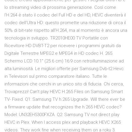
lo streaming video di prossima generazione. Così come
l’H.264 è stato il codec del Full HD e del HD, HEVC diventerà il
codec dell’Ultra HD: questo promette una riduzione di circa il
50% di bit-rate rispetto all’H.264, ma al momento è ancora una
tecnologia in sviluppo. TR2010HE00 TV Portatile con
Ricevitore HD DVBT-T2 per ricevere i programmi gratuiti da
Digitale Terrestre MPEG2 e MPEG4 in HD codec H. 265.
Schermo LCD 10.1" (25.6 cm) 16:9 con retroilluminazione ad
alta luminosità. Le migliori offerte per Samsung Dvb-t2 Hevc
in Televisori sul primo comparatore italiano. Tutte le
informazioni che cerchi in un unico sito di fiducia. Chi cerca,
Trovaprezzi! Can't play HEVC H.265 Files on Samsung Smart
TV- Fixed. Q1: Samsung TV h.265 Upgrade. Will there ever be
a firmware update that recognizes the h.265 HEVC codec?
Model: UN32EH5300FXZA. Q2: Samsung TV not direct play
HEVC in Plex. When I access plex and playback HEVC X265
videos. They work fine when receiving them on a roku 3.