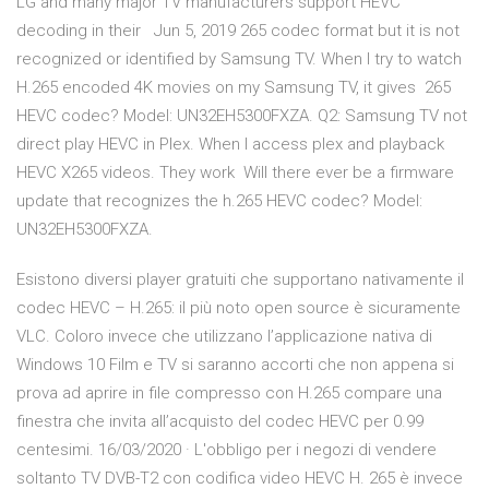
LG and many major TV manufacturers support HEVC
decoding in their Jun 5, 2019 265 codec format but it is not
recognized or identified by Samsung TV. When I try to watch
H.265 encoded 4K movies on my Samsung TV, it gives 265
HEVC codec? Model: UN32EH5300FXZA. Q2: Samsung TV not
direct play HEVC in Plex. When I access plex and playback
HEVC X265 videos. They work Will there ever be a firmware
update that recognizes the h.265 HEVC codec? Model:
UN32EH5300FXZA.
Esistono diversi player gratuiti che supportano nativamente il
codec HEVC – H.265: il più noto open source è sicuramente
VLC. Coloro invece che utilizzano l’applicazione nativa di
Windows 10 Film e TV si saranno accorti che non appena si
prova ad aprire in file compresso con H.265 compare una
finestra che invita all’acquisto del codec HEVC per 0.99
centesimi. 16/03/2020 · L'obbligo per i negozi di vendere
soltanto TV DVB-T2 con codifica video HEVC H. 265 è invece