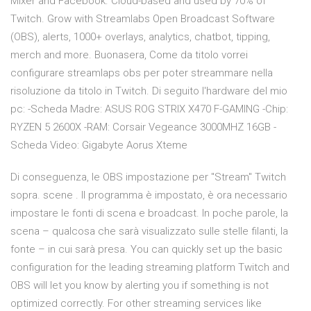
Mixer and Facebook. Cloud-based and used by 70% of
Twitch. Grow with Streamlabs Open Broadcast Software
(OBS), alerts, 1000+ overlays, analytics, chatbot, tipping,
merch and more. Buonasera, Come da titolo vorrei
configurare streamlaps obs per poter streammare nella
risoluzione da titolo in Twitch. Di seguito l'hardware del mio
pc: -Scheda Madre: ASUS ROG STRIX X470 F-GAMING -Chip:
RYZEN 5 2600X -RAM: Corsair Vegeance 3000MHZ 16GB -
Scheda Video: Gigabyte Aorus Xteme
Di conseguenza, le OBS impostazione per "Stream" Twitch
sopra. scene . Il programma è impostato, è ora necessario
impostare le fonti di scena e broadcast. In poche parole, la
scena – qualcosa che sarà visualizzato sulle stelle filanti, la
fonte – in cui sarà presa. You can quickly set up the basic
configuration for the leading streaming platform Twitch and
OBS will let you know by alerting you if something is not
optimized correctly. For other streaming services like