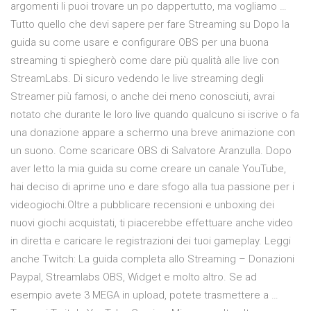
argomenti li puoi trovare un po dappertutto, ma vogliamo …
Tutto quello che devi sapere per fare Streaming su Dopo la
guida su come usare e configurare OBS per una buona
streaming ti spiegherò come dare più qualità alle live con
StreamLabs. Di sicuro vedendo le live streaming degli
Streamer più famosi, o anche dei meno conosciuti, avrai
notato che durante le loro live quando qualcuno si iscrive o fa
una donazione appare a schermo una breve animazione con
un suono. Come scaricare OBS di Salvatore Aranzulla. Dopo
aver letto la mia guida su come creare un canale YouTube,
hai deciso di aprirne uno e dare sfogo alla tua passione per i
videogiochi.Oltre a pubblicare recensioni e unboxing dei
nuovi giochi acquistati, ti piacerebbe effettuare anche video
in diretta e caricare le registrazioni dei tuoi gameplay. Leggi
anche Twitch: La guida completa allo Streaming – Donazioni
Paypal, Streamlabs OBS, Widget e molto altro. Se ad
esempio avete 3 MEGA in upload, potete trasmettere a …