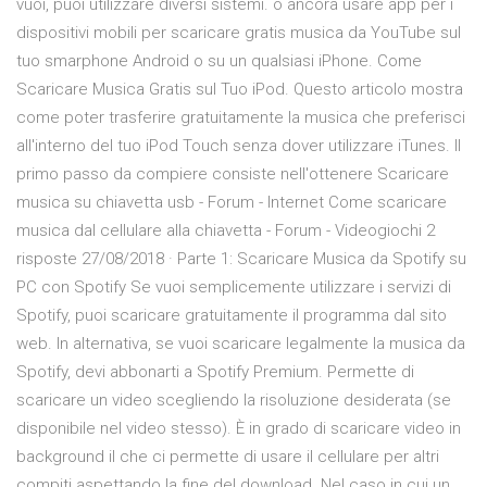
vuoi, puoi utilizzare diversi sistemi. o ancora usare app per i
dispositivi mobili per scaricare gratis musica da YouTube sul
tuo smarphone Android o su un qualsiasi iPhone. Come
Scaricare Musica Gratis sul Tuo iPod. Questo articolo mostra
come poter trasferire gratuitamente la musica che preferisci
all'interno del tuo iPod Touch senza dover utilizzare iTunes. Il
primo passo da compiere consiste nell'ottenere Scaricare
musica su chiavetta usb - Forum - Internet Come scaricare
musica dal cellulare alla chiavetta - Forum - Videogiochi 2
risposte 27/08/2018 · Parte 1: Scaricare Musica da Spotify su
PC con Spotify Se vuoi semplicemente utilizzare i servizi di
Spotify, puoi scaricare gratuitamente il programma dal sito
web. In alternativa, se vuoi scaricare legalmente la musica da
Spotify, devi abbonarti a Spotify Premium. Permette di
scaricare un video scegliendo la risoluzione desiderata (se
disponibile nel video stesso). È in grado di scaricare video in
background il che ci permette di usare il cellulare per altri
compiti aspettando la fine del download. Nel caso in cui un