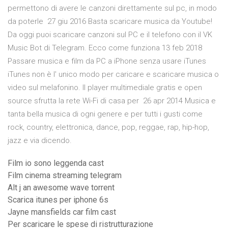
permettono di avere le canzoni direttamente sul pc, in modo
da poterle 27 giu 2016 Basta scaricare musica da Youtube!
Da oggi puoi scaricare canzoni sul PC e il telefono con il VK
Music Bot di Telegram. Ecco come funziona 13 feb 2018
Passare musica e film da PC a iPhone senza usare iTunes
iTunes non è l' unico modo per caricare e scaricare musica o
video sul melafonino. Il player multimediale gratis e open
source sfrutta la rete Wi-Fi di casa per 26 apr 2014 Musica e
tanta bella musica di ogni genere e per tutti i gusti come
rock, country, elettronica, dance, pop, reggae, rap, hip-hop,
jazz e via dicendo.
Film io sono leggenda cast
Film cinema streaming telegram
Alt j an awesome wave torrent
Scarica itunes per iphone 6s
Jayne mansfields car film cast
Per scaricare le spese di ristrutturazione