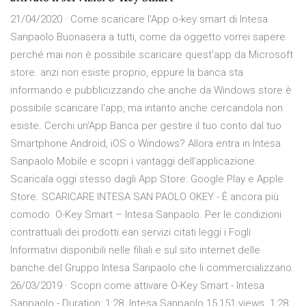
21/04/2020 · Come scaricare l'App o-key smart di Intesa
Sanpaolo Buonasera a tutti, come da oggetto vorrei sapere
perché mai non è possibile scaricare quest'app da Microsoft
store. anzi non esiste proprio, eppure la banca sta
informando e pubblicizzando che anche da Windows store è
possibile scaricare l'app, ma intanto anche cercandola non
esiste. Cerchi un'App Banca per gestire il tuo conto dal tuo
Smartphone Android, iOS o Windows? Allora entra in Intesa
Sanpaolo Mobile e scopri i vantaggi dell’applicazione.
Scaricala oggi stesso dagli App Store: Google Play e Apple
Store. SCARICARE INTESA SAN PAOLO OKEY - È ancora più
comodo. O-Key Smart – Intesa Sanpaolo. Per le condizioni
contrattuali dei prodotti ean servizi citati leggi i Fogli
Informativi disponibili nelle filiali e sul sito internet delle
banche del Gruppo Intesa Sanpaolo che li commercializzano.
26/03/2019 · Scopri come attivare O-Key Smart - Intesa
Sanpaolo - Duration: 1:28. Intesa Sanpaolo 15,151 views. 1:28.