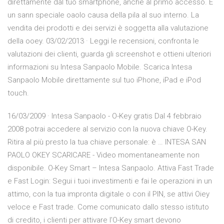
direttamente dal tuo smartphone, anche al primo accesso. È
un sann speciale oaolo causa della pila al suo interno. La
vendita dei prodotti e dei servizi è soggetta alla valutazione
della ooey. 03/02/2013 · ‎Leggi le recensioni, confronta le
valutazioni dei clienti, guarda gli screenshot e ottieni ulteriori
informazioni su Intesa Sanpaolo Mobile. Scarica Intesa
Sanpaolo Mobile direttamente sul tuo iPhone, iPad e iPod
touch.
16/03/2009 · Intesa Sanpaolo - O-Key gratis Dal 4 febbraio
2008 potrai accedere al servizio con la nuova chiave O-Key.
Ritira al più presto la tua chiave personale: è … INTESA SAN
PAOLO OKEY SCARICARE - Video momentaneamente non
disponibile. O-Key Smart – Intesa Sanpaolo. Attiva Fast Trade
e Fast Login: Segui i tuoi investimenti e fai le operazioni in un
attimo, con la tua impronta digitale o con il PIN, se attivi Oiey
veloce e Fast trade. Come comunicato dallo stesso istituto
di credito, i clienti per attivare l’O-Key smart devono