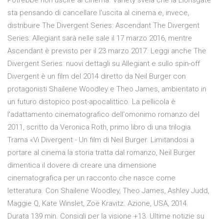
Potrebbe non uscire al cinema. Variety svela che la Lionsgate
sta pensando di cancellare l'uscita al cinema e, invece,
distribuire The Divergent Series: Ascendant The Divergent
Series: Allegiant sarà nelle sale il 17 marzo 2016, mentre
Ascendant è previsto per il 23 marzo 2017. Leggi anche The
Divergent Series: nuovi dettagli su Allegiant e sullo spin-off
Divergent è un film del 2014 diretto da Neil Burger con
protagonisti Shailene Woodley e Theo James, ambientato in
un futuro distopico post-apocalittico. La pellicola è
l'adattamento cinematografico dell'omonimo romanzo del
2011, scritto da Veronica Roth, primo libro di una trilogia.
Trama «Vi Divergent - Un film di Neil Burger. Limitandosi a
portare al cinema la storia tratta dal romanzo, Neil Burger
dimentica il dovere di creare una dimensione
cinematografica per un racconto che nasce come
letteratura. Con Shailene Woodley, Theo James, Ashley Judd,
Maggie Q, Kate Winslet, Zoë Kravitz. Azione, USA, 2014.
Durata 139 min. Consigli per la visione +13. Ultime notizie su