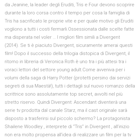
da Jeanine, la leader degli Eruditi, Tris e Four devono scoprire
durante la loro corsa contro il tempo per cosa la famiglia di
Tris ha sacrificato le proprie vite e per quale motivo gli Eruditi
vogliono a tutti i costi fermarli.Ossessionata dalle scelte fatte
ma disperata nel voler … I migliori film simili a Divergent
(2014). Se ti è piaciuto Divergent, sicuramente amerai questi
film! Dopo il successo della trilogia distopica di Divergent, il
ritorno in libreria di Veronica Roth è uno tra i più attesi tra i
voraci lettori del settore young adult.Come avveniva per i
volumi della saga di Harry Potter (protetti persino dai servizi
segreti di sua Maestà!), tutti i dettagli sul nuovo romanzo della
scrittrice sono assolutamente top secret, avvolti nel più
stretto riservo. Quindi Divergent: Ascendant diventerà una
serie tv prodotta dal canale Starz, ma il cast originale sarà
disposto a trasferirsi sul piccolo schermo? La protagonista
Shailene Woodley , interprete di “Tris” in Divergent , all’inizio
non era molto propensa all’idea di realizzare un film per la tv