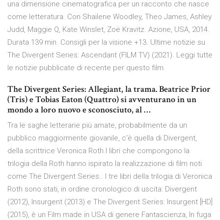
una dimensione cinematografica per un racconto che nasce
come letteratura. Con Shailene Woodley, Theo James, Ashley
Judd, Maggie Q, Kate Winslet, Zoë Kravitz. Azione, USA, 2014.
Durata 139 min. Consigli per la visione +13. Ultime notizie su
The Divergent Series: Ascendant (FILM TV) (2021). Leggi tutte
le notizie pubblicate di recente per questo film.
The Divergent Series: Allegiant, la trama. Beatrice Prior
(Tris) e Tobias Eaton (Quattro) si avventurano in un
mondo a loro nuovo e sconosciuto, al …
Tra le saghe letterarie più amate, probabilmente da un
pubblico maggiormente giovanile, c'è quella di Divergent,
della scrittrice Veronica Roth.I libri che compongono la
trilogia della Roth hanno ispirato la realizzazione di film noti
come The Divergent Series.. I tre libri della trilogia di Veronica
Roth sono stati, in ordine cronologico di uscita: Divergent
(2012), Insurgent (2013) e The Divergent Series: Insurgent [HD]
(2015), è un Film made in USA di genere Fantascienza, In fuga