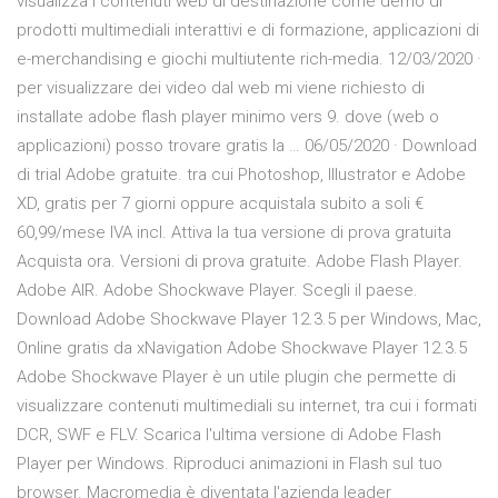
visualizza i contenuti web di destinazione come demo di
prodotti multimediali interattivi e di formazione, applicazioni di
e-merchandising e giochi multiutente rich-media. 12/03/2020 ·
per visualizzare dei video dal web mi viene richiesto di
installate adobe flash player minimo vers 9. dove (web o
applicazioni) posso trovare gratis la … 06/05/2020 · Download
di trial Adobe gratuite. tra cui Photoshop, Illustrator e Adobe
XD, gratis per 7 giorni oppure acquistala subito a soli €
60,99/mese IVA incl. Attiva la tua versione di prova gratuita
Acquista ora. Versioni di prova gratuite. Adobe Flash Player.
Adobe AIR. Adobe Shockwave Player. Scegli il paese.
Download Adobe Shockwave Player 12.3.5 per Windows, Mac,
Online gratis da xNavigation Adobe Shockwave Player 12.3.5
Adobe Shockwave Player è un utile plugin che permette di
visualizzare contenuti multimediali su internet, tra cui i formati
DCR, SWF e FLV. Scarica l'ultima versione di Adobe Flash
Player per Windows. Riproduci animazioni in Flash sul tuo
browser. Macromedia è diventata l'azienda leader