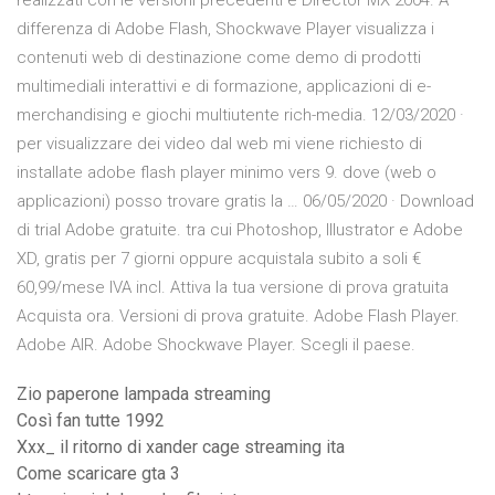
realizzati con le versioni precedenti e Director MX 2004. A
differenza di Adobe Flash, Shockwave Player visualizza i
contenuti web di destinazione come demo di prodotti
multimediali interattivi e di formazione, applicazioni di e-
merchandising e giochi multiutente rich-media. 12/03/2020 ·
per visualizzare dei video dal web mi viene richiesto di
installate adobe flash player minimo vers 9. dove (web o
applicazioni) posso trovare gratis la … 06/05/2020 · Download
di trial Adobe gratuite. tra cui Photoshop, Illustrator e Adobe
XD, gratis per 7 giorni oppure acquistala subito a soli €
60,99/mese IVA incl. Attiva la tua versione di prova gratuita
Acquista ora. Versioni di prova gratuite. Adobe Flash Player.
Adobe AIR. Adobe Shockwave Player. Scegli il paese.
Zio paperone lampada streaming
Così fan tutte 1992
Xxx_ il ritorno di xander cage streaming ita
Come scaricare gta 3