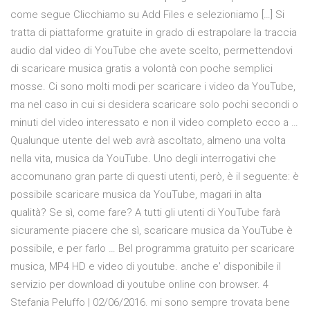
come segue Clicchiamo su Add Files e selezioniamo […] Si
tratta di piattaforme gratuite in grado di estrapolare la traccia
audio dal video di YouTube che avete scelto, permettendovi
di scaricare musica gratis a volontà con poche semplici
mosse. Ci sono molti modi per scaricare i video da YouTube,
ma nel caso in cui si desidera scaricare solo pochi secondi o
minuti del video interessato e non il video completo ecco a …
Qualunque utente del web avrà ascoltato, almeno una volta
nella vita, musica da YouTube. Uno degli interrogativi che
accomunano gran parte di questi utenti, però, è il seguente: è
possibile scaricare musica da YouTube, magari in alta
qualità? Se sì, come fare? A tutti gli utenti di YouTube farà
sicuramente piacere che sì, scaricare musica da YouTube è
possibile, e per farlo … Bel programma gratuito per scaricare
musica, MP4 HD e video di youtube. anche e' disponibile il
servizio per download di youtube online con browser. 4
‎‎Stefania Peluffo | 02/06/2016. mi sono sempre trovata bene