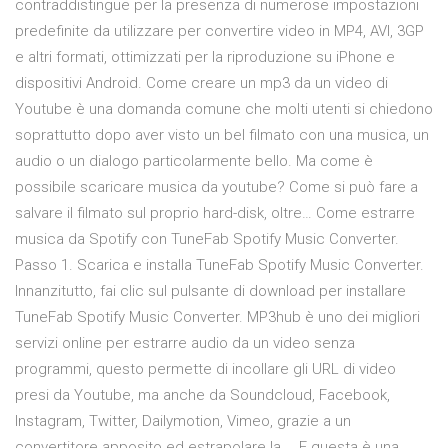
contraddistingue per la presenza di numerose impostazioni
predefinite da utilizzare per convertire video in MP4, AVI, 3GP
e altri formati, ottimizzati per la riproduzione su iPhone e
dispositivi Android. Come creare un mp3 da un video di
Youtube è una domanda comune che molti utenti si chiedono
soprattutto dopo aver visto un bel filmato con una musica, un
audio o un dialogo particolarmente bello. Ma come è
possibile scaricare musica da youtube? Come si può fare a
salvare il filmato sul proprio hard-disk, oltre… Come estrarre
musica da Spotify con TuneFab Spotify Music Converter.
Passo 1. Scarica e installa TuneFab Spotify Music Converter.
Innanzitutto, fai clic sul pulsante di download per installare
TuneFab Spotify Music Converter. MP3hub è uno dei migliori
servizi online per estrarre audio da un video senza
programmi, questo permette di incollare gli URL di video
presi da Youtube, ma anche da Soundcloud, Facebook,
Instagram, Twitter, Dailymotion, Vimeo, grazie a un
convertitore apposito ed estrapolare la … E questa è una