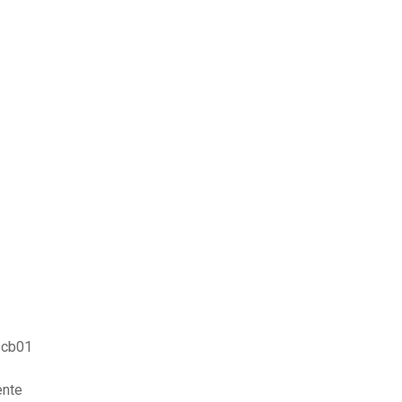
g cb01
ente