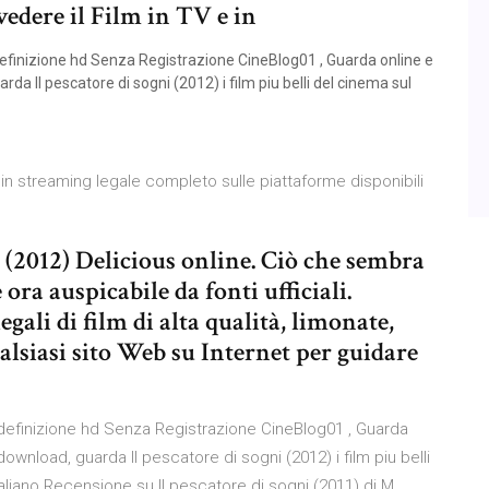
vedere il Film in TV e in
adefinizione hd Senza Registrazione CineBlog01 , Guarda online e
rda Il pescatore di sogni (2012) i film piu belli del cinema sul
 in streaming legale completo sulle piattaforme disponibili
i (2012) Delicious online. Ciò che sembra
ora auspicabile da fonti ufficiali.
gali di film di alta qualità, limonate,
alsiasi sito Web su Internet per guidare
tadefinizione hd Senza Registrazione CineBlog01 , Guarda
download, guarda Il pescatore di sogni (2012) i film piu belli
aliano Recensione su Il pescatore di sogni (2011) di M