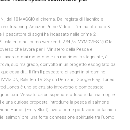
NI, dal 18 MAGGIO al cinema. Dal regista di Hachiko e
 in streaming. Amazon Prime Video. Il film ha ottenuto 3
ce Il pescatore di sogni ha incassato nelle prime 2
 mila euro nel primo weekend. 2,34 /5. MYMOVIES 2,00 la
roverso che lavora per il Ministero della Pesca e
di un lavoro ormai monotono e un matrimonio stagnante, è
ova, suo malgrado, coinvolto in un progetto escogitato da
ualcosa di … Il film Il pescatore di sogni in streaming
i, TIMVISION, Rakuten TV, Sky on Demand, Google Play, iTunes.
lfred Jones è uno scienziato introverso e compassato
Agricoltura. Vessato da un superiore ottuso e da una moglie
ail e una curiosa proposta: introdurre la pesca al salmone
izione Harriet (Emily Blunt) lavora come portavoce britannica
i salmoni crei una forte connessione spirituale tra l’uomo