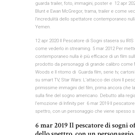
guarda trailer, foto, immagini, poster e 12 apr 202
Blunt e Ewan McGregor, trama, trailer e come ved
l'incredulità dello spettatore contemporaneo nulla
Yemen.
12 apr 2020 Il Pescatore di Sogni stasera su IRIS 
come vederlo in streaming. 5 mar 2012 Per metter
contemporaneo nulla è più efficace di un film sul
prodotto da personaggi di grande calibro come Ma
Woods e Il ritorno di Guarda film, serie tv, carto
su smart TV, Star Wars: L'attacco dei cloni Il pes
primissime immagini del film, prima ancora che la 
sulla fine del sogno americano. Debutto alla regia
l'emozione di Infinity per 6 mar 2019 Il pescatore 
spettro, con un personaggio che viene spesso s
6 mar 2019 Il pescatore di sogni of
dello spettro, con un personaggio