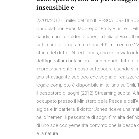
insensibile e
23/04/2012 · Trailer del film IL PESCATORE DI SOG
Chocolat con Ewan McGregor, Emily Blunt e … Film
candidature a Golden Globes, In Italia al Box Offi
settimane di programmazione 491 mila euro e 229
storia del dottor Alfred Jones, uno scienziato int
dell'Agricoltura britannico. Il suo mondo, fatto 
improvvisamente messo sottosopra quando si ritr
uno stravagante sceicco che sogna di realizzare q
legale completo è disponibile in italiano su Chil
Il pescatore di sogni (2012) Streaming subita. A
occupato presso il Ministero della Pesca e dell'
algida e in carriera, il dottor Jones riceve una m
nello Yemen. Il pescatore di sogni film alta defin
di uno sceicco yemenita convinto che la pesca de
e la natura.