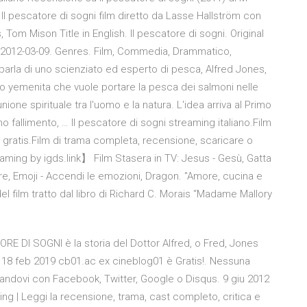
Il pescatore di sogni film diretto da Lasse Hallström con
Tom Mison Title in English. Il pescatore di sogni. Original
r. 2012-03-09. Genres. Film, Commedia, Drammatico,
 parla di uno scienziato ed esperto di pesca, Alfred Jones,
cco yemenita che vuole portare la pesca dei salmoni nelle
ione spirituale tra l'uomo e la natura. L'idea arriva al Primo
mo fallimento, … Il pescatore di sogni streaming italiano.Film
g gratis.Film di trama completa, recensione, scaricare o
eaming by igds.link】 Film Stasera in TV: Jesus - Gesù, Gatta
re, Emoji - Accendi le emozioni, Dragon. "Amore, cucina e
l film tratto dal libro di Richard C. Morais “Madame Mallory
E DI SOGNI è la storia del Dottor Alfred, o Fred, Jones
18 feb 2019 cb01.ac ex cineblog01 è Gratis!. Nessuna
gandovi con Facebook, Twitter, Google o Disqus. 9 giu 2012
ing | Leggi la recensione, trama, cast completo, critica e