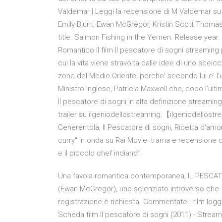
Valdemar | Leggi la recensione di M Valdemar su 
Emily Blunt, Ewan McGregor, Kristin Scott Thomas, 
title. Salmon Fishing in the Yemen. Release yea
Romantico Il film Il pescatore di sogni streaming
cui la vita viene stravolta dalle idee di uno scei
zone del Medio Oriente, perche' secondo lui e' l'un
Ministro Inglese, Patricia Maxwell che, dopo l'ulti
Il pescatore di sogni in alta definizione streamin
trailer su ilgeniodellostreaming.【ilgeniodellostr
Cenerentola, Il Pescatore di sogni, Ricetta d'amo
curry" in onda su Rai Movie: trama e recensione de
e il piccolo chef indiano”.
Una favola romantica contemporanea, IL PESCATOR
(Ewan McGregor), uno scienziato introverso che 
registrazione è richiesta. Commentate i film log
Scheda film Il pescatore di sogni (2011) - Stream