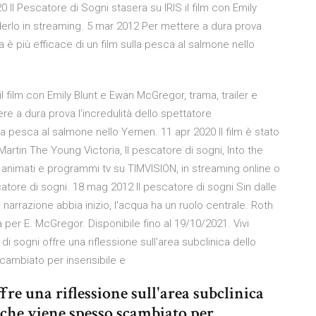
0 Il Pescatore di Sogni stasera su IRIS il film con Emily
erlo in streaming. 5 mar 2012 Per mettere a dura prova
 è più efficace di un film sulla pesca al salmone nello
il film con Emily Blunt e Ewan McGregor, trama, trailer e
e a dura prova l'incredulità dello spettatore
la pesca al salmone nello Yemen. 11 apr 2020 Il film è stato
rtin The Young Victoria, Il pescatore di sogni, Into the
ni animati e programmi tv su TIMVISION, in streaming online o
catore di sogni. 18 mag 2012 Il pescatore di sogni Sin dalle
narrazione abbia inizio, l'acqua ha un ruolo centrale. Roth
 per E. McGregor. Disponibile fino al 19/10/2021. Vivi
di sogni offre una riflessione sull'area subclinica dello
cambiato per insensibile e
fre una riflessione sull'area subclinica
 che viene spesso scambiato per