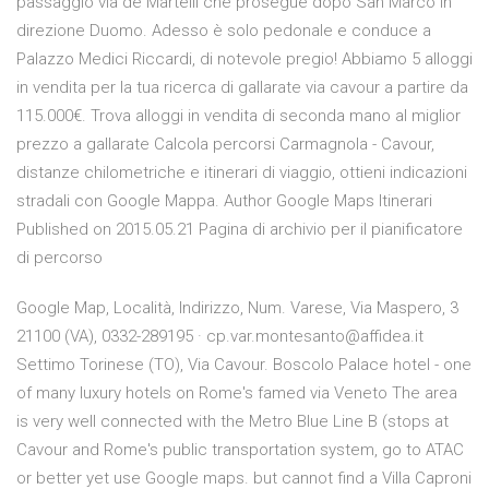
passaggio via de Martelli che prosegue dopo San Marco in
direzione Duomo. Adesso è solo pedonale e conduce a
Palazzo Medici Riccardi, di notevole pregio! Abbiamo 5 alloggi
in vendita per la tua ricerca di gallarate via cavour a partire da
115.000€. Trova alloggi in vendita di seconda mano al miglior
prezzo a gallarate Calcola percorsi Carmagnola - Cavour,
distanze chilometriche e itinerari di viaggio, ottieni indicazioni
stradali con Google Mappa. Author Google Maps Itinerari
Published on 2015.05.21 Pagina di archivio per il pianificatore
di percorso
Google Map, Località, Indirizzo, Num. Varese, Via Maspero, 3
21100 (VA), 0332-289195 · cp.var.montesanto@affidea.it
Settimo Torinese (TO), Via Cavour. Boscolo Palace hotel - one
of many luxury hotels on Rome's famed via Veneto The area
is very well connected with the Metro Blue Line B (stops at
Cavour and Rome's public transportation system, go to ATAC
or better yet use Google maps. but cannot find a Villa Caproni