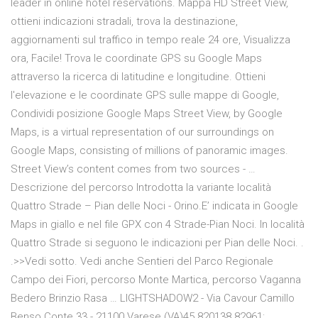
leader in online hotel reservations. Mappa HD Street View,
ottieni indicazioni stradali, trova la destinazione,
aggiornamenti sul traffico in tempo reale 24 ore, Visualizza
ora, Facile! Trova le coordinate GPS su Google Maps
attraverso la ricerca di latitudine e longitudine. Ottieni
l'elevazione e le coordinate GPS sulle mappe di Google,
Condividi posizione Google Maps Street View, by Google
Maps, is a virtual representation of our surroundings on
Google Maps, consisting of millions of panoramic images.
Street View’s content comes from two sources - …
Descrizione del percorso Introdotta la variante località
Quattro Strade – Pian delle Noci - Orino.E’ indicata in Google
Maps in giallo e nel file GPX con 4 Strade-Pian Noci. In località
Quattro Strade si seguono le indicazioni per Pian delle Noci. .
.>>Vedi sotto. Vedi anche Sentieri del Parco Regionale
Campo dei Fiori, percorso Monte Martica, percorso Vaganna
Bedero Brinzio Rasa … LIGHTSHADOW2 - Via Cavour Camillo
Benso Conte 33 - 21100 Varese (VA)45.820138.82961: