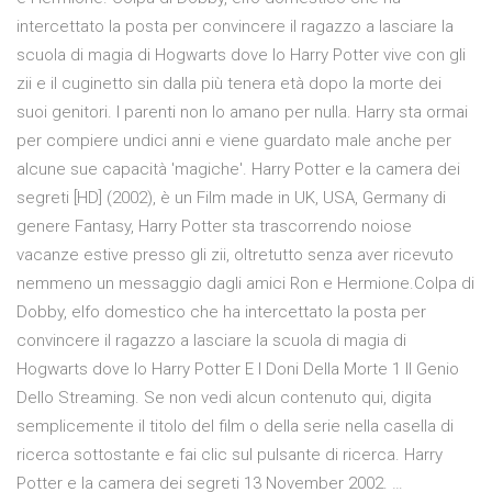
intercettato la posta per convincere il ragazzo a lasciare la
scuola di magia di Hogwarts dove lo Harry Potter vive con gli
zii e il cuginetto sin dalla più tenera età dopo la morte dei
suoi genitori. I parenti non lo amano per nulla. Harry sta ormai
per compiere undici anni e viene guardato male anche per
alcune sue capacità 'magiche'. Harry Potter e la camera dei
segreti [HD] (2002), è un Film made in UK, USA, Germany di
genere Fantasy, Harry Potter sta trascorrendo noiose
vacanze estive presso gli zii, oltretutto senza aver ricevuto
nemmeno un messaggio dagli amici Ron e Hermione.Colpa di
Dobby, elfo domestico che ha intercettato la posta per
convincere il ragazzo a lasciare la scuola di magia di
Hogwarts dove lo Harry Potter E I Doni Della Morte 1 Il Genio
Dello Streaming. Se non vedi alcun contenuto qui, digita
semplicemente il titolo del film o della serie nella casella di
ricerca sottostante e fai clic sul pulsante di ricerca. Harry
Potter e la camera dei segreti 13 November 2002. …