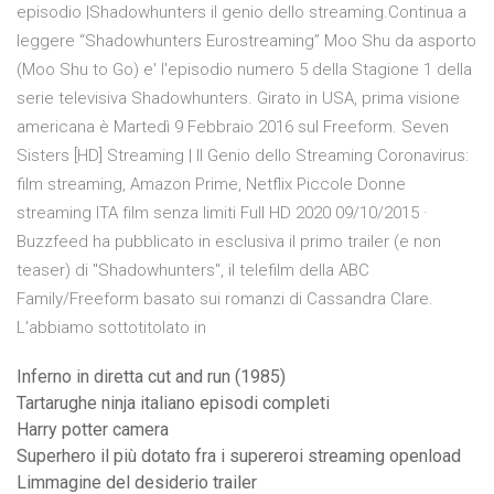
episodio |Shadowhunters il genio dello streaming.Continua a
leggere “Shadowhunters Eurostreaming” Moo Shu da asporto
(Moo Shu to Go) e' l'episodio numero 5 della Stagione 1 della
serie televisiva Shadowhunters. Girato in USA, prima visione
americana è Martedì 9 Febbraio 2016 sul Freeform. Seven
Sisters [HD] Streaming | Il Genio dello Streaming Coronavirus:
film streaming, Amazon Prime, Netflix Piccole Donne
streaming ITA film senza limiti Full HD 2020 09/10/2015 ·
Buzzfeed ha pubblicato in esclusiva il primo trailer (e non
teaser) di "Shadowhunters", il telefilm della ABC
Family/Freeform basato sui romanzi di Cassandra Clare.
L'abbiamo sottotitolato in
Inferno in diretta cut and run (1985)
Tartarughe ninja italiano episodi completi
Harry potter camera
Superhero il più dotato fra i supereroi streaming openload
Limmagine del desiderio trailer