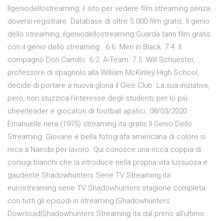
Ilgeniodellostreaming, il sito per vedere film streaming senza
doversi registrare. Database di oltre 5.000 film gratis. Il genio
dello streaming, ilgeniodellostreaming Guarda tanti film gratis
con il genio dello streaming . 6.6. Men in Black. 7.4. Il
compagno Don Camillo. 6.2. A-Team. 7.5. Will Schuester,
professore di spagnolo alla William McKinley High School,
decide di portare a nuova gloria il Glee Club. La sua iniziativa,
però, non stuzzica l'interesse degli studenti; per lo più
cheerleader e giocatori di football apatici. 08/03/2020 ·
Emanuelle nera (1975) streaming ita gratis Il Genio Dello
Streaming. Giovane e bella fotografa americana di colore si
reca a Nairobi per lavoro. Qui conosce una ricca coppia di
coniugi bianchi che la introduce nella propria vita lussuosa e
gaudente Shadowhunters Serie TV Streaming ita
eurostreaming serie TV Shadowhunters stagione completa
con tutti gli episodi in streaming |Shadowhunters
Download|Shadowhunters Streaming ita dal primo all’ultimo