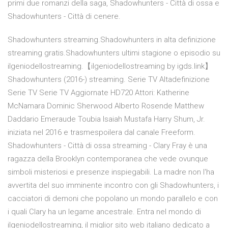
primi due romanzi della saga, Shadowhunters - Città di ossa e
Shadowhunters - Città di cenere.
Shadowhunters streaming.Shadowhunters in alta definizione
streaming gratis.Shadowhunters ultimi stagione o episodio su
ilgeniodellostreaming.【ilgeniodellostreaming by igds.link】
Shadowhunters (2016-) streaming. Serie TV Altadefinizione
Serie TV Serie TV Aggiornate HD720 Attori: Katherine
McNamara Dominic Sherwood Alberto Rosende Matthew
Daddario Emeraude Toubia Isaiah Mustafa Harry Shum, Jr.
iniziata nel 2016 e trasmespoilera dal canale Freeform.
Shadowhunters - Città di ossa streaming - Clary Fray è una
ragazza della Brooklyn contemporanea che vede ovunque
simboli misteriosi e presenze inspiegabili. La madre non l'ha
avvertita del suo imminente incontro con gli Shadowhunters, i
cacciatori di demoni che popolano un mondo parallelo e con
i quali Clary ha un legame ancestrale. Entra nel mondo di
ilgeniodellostreaming, il miglior sito web italiano dedicato a