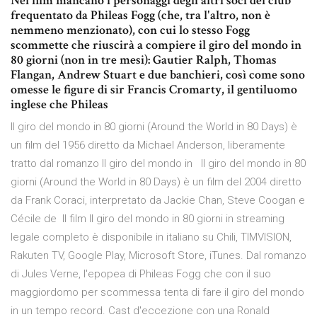
Nel film mancano i personaggi degli altri soci del club
frequentato da Phileas Fogg (che, tra l'altro, non è
nemmeno menzionato), con cui lo stesso Fogg
scommette che riuscirà a compiere il giro del mondo in
80 giorni (non in tre mesi): Gautier Ralph, Thomas
Flangan, Andrew Stuart e due banchieri, così come sono
omesse le figure di sir Francis Cromarty, il gentiluomo
inglese che Phileas
Il giro del mondo in 80 giorni (Around the World in 80 Days) è
un film del 1956 diretto da Michael Anderson, liberamente
tratto dal romanzo Il giro del mondo in Il giro del mondo in 80
giorni (Around the World in 80 Days) è un film del 2004 diretto
da Frank Coraci, interpretato da Jackie Chan, Steve Coogan e
Cécile de Il film Il giro del mondo in 80 giorni in streaming
legale completo è disponibile in italiano su Chili, TIMVISION,
Rakuten TV, Google Play, Microsoft Store, iTunes. Dal romanzo
di Jules Verne, l'epopea di Phileas Fogg che con il suo
maggiordomo per scommessa tenta di fare il giro del mondo
in un tempo record. Cast d'eccezione con una Ronald