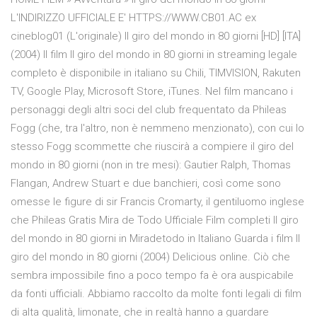
L'INDIRIZZO UFFICIALE E' HTTPS://WWW.CB01.AC ex
cineblog01 (L'originale) Il giro del mondo in 80 giorni [HD] [ITA]
(2004) Il film Il giro del mondo in 80 giorni in streaming legale
completo è disponibile in italiano su Chili, TIMVISION, Rakuten
TV, Google Play, Microsoft Store, iTunes. Nel film mancano i
personaggi degli altri soci del club frequentato da Phileas
Fogg (che, tra l'altro, non è nemmeno menzionato), con cui lo
stesso Fogg scommette che riuscirà a compiere il giro del
mondo in 80 giorni (non in tre mesi): Gautier Ralph, Thomas
Flangan, Andrew Stuart e due banchieri, così come sono
omesse le figure di sir Francis Cromarty, il gentiluomo inglese
che Phileas Gratis Mira de Todo Ufficiale Film completi Il giro
del mondo in 80 giorni in Miradetodo in Italiano Guarda i film Il
giro del mondo in 80 giorni (2004) Delicious online. Ciò che
sembra impossibile fino a poco tempo fa è ora auspicabile
da fonti ufficiali. Abbiamo raccolto da molte fonti legali di film
di alta qualità, limonate, che in realtà hanno a guardare