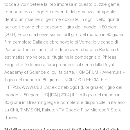
tocca a voi ripetere la loro impresa in questo puzzle game,
recuperando gli oggetti descritti dal romanzo, intrappolati
dentro un insieme di gemme colorate! In ogni livello, quindi
per ogni giorno che trascorre Il giro del mondo in 80 giorni
(2004) Ecco una breve sintesi di Il giro del mondo in 80 giorni
film completo Dalla celebre novella di Verne, le vicende di
Passepartout un ladro, che dopo aver rubato un Buddha di
estimatissimo valore, si rifugia nella compagnia di Phileas
Fogg che è deciso a farsi prendere sul serio dalla Royal
Academy of Science di cui fa parte. HOME-FILM » Avventura »
Il giro del mondo in 80 giorni L'INDIRIZZO UFFICIALE E'
HTTPS://WWW.CB01.AC ex cineblog01 (L'originale) Il giro del
mondo in 80 giorni [HD] [ITA] (2004) Il film Il giro del mondo in
80 giorni in streaming legale completo è disponibile in italiano
su Chili, TIMVISION, Rakuten TV, Google Play, Microsoft Store,
iTunes.