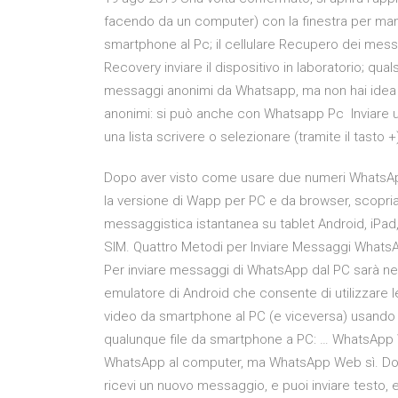
facendo da un computer) con la finestra per ma
smartphone al Pc; il cellulare Recupero dei me
Recovery inviare il dispositivo in laboratorio; qua
messaggi anonimi da Whatsapp, ma non hai ide
anonimi: si può anche con Whatsapp Pc Inviare
una lista scrivere o selezionare (tramite il tasto 
Dopo aver visto come usare due numeri WhatsA
la versione di Wapp per PC e da browser, scopriamo
messaggistica istantanea su tablet Android, iPad
SIM. Quattro Metodi per Inviare Messaggi What
Per inviare messaggi di WhatsApp dal PC sarà ne
emulatore di Android che consente di utilizzare le
video da smartphone al PC (e viceversa) usand
qualunque file da smartphone a PC: … WhatsApp
WhatsApp al computer, ma WhatsApp Web sì. Dopo 
ricevi un nuovo messaggio, e puoi inviare testo, 