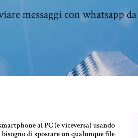
viare messaggi con whatsapp da
a smartphone al PC (e viceversa) usando
isogno di spostare un qualunque file