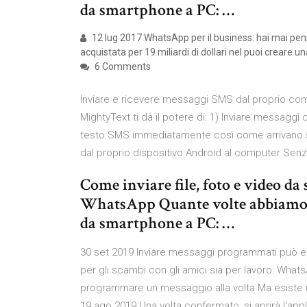
da smartphone a PC: …
12 lug 2017 WhatsApp per il business: hai mai pen
acquistata per 19 miliardi di dollari nel puoi creare u
6 Comments
Inviare e ricevere messaggi SMS dal proprio comp
MightyText ti dà il potere di: 1) Inviare messagg
testo SMS immediatamente così come arrivano sul
dal proprio dispositivo Android al computer Senza 
Come inviare file, foto e video d
WhatsApp Quante volte abbiamo b
da smartphone a PC: …
30 set 2019 Inviare messaggi programmati può es
per gli scambi con gli amici sia per lavoro: Whats
programmare un messaggio alla volta Ma esist
19 ago 2019 Una volta confermato, si aprirà l'a