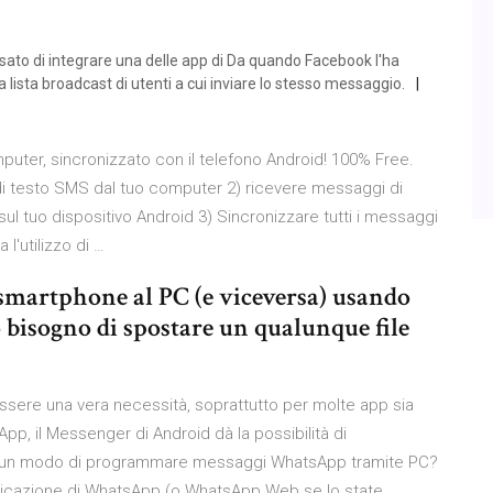
sato di integrare una delle app di Da quando Facebook l'ha
na lista broadcast di utenti a cui inviare lo stesso messaggio.
uter, sincronizzato con il telefono Android! 100% Free.
i di testo SMS dal tuo computer 2) ricevere messaggi di
 tuo dispositivo Android 3) Sincronizzare tutti i messaggi
l'utilizzo di …
a smartphone al PC (e viceversa) usando
isogno di spostare un qualunque file
sere una vera necessità, soprattutto per molte app sia
App, il Messenger di Android dà la possibilità di
e un modo di programmare messaggi WhatsApp tramite PC?
pplicazione di WhatsApp (o WhatsApp Web se lo state