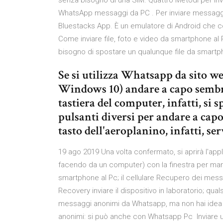
senza bisogno di una SIM. Quattro Metodi per I
WhatsApp messaggi da PC . Per inviare messaggi
Bluestacks App. È un emulatore di Android che con
Come inviare file, foto e video da smartphone a
bisogno di spostare un qualunque file da smartp
Se si utilizza Whatsapp da sito w
Windows 10) andare a capo sembr
tastiera del computer, infatti, si 
pulsanti diversi per andare a capo v
tasto dell'aeroplanino, infatti, se
19 ago 2019 Una volta confermato, si aprirà l'a
facendo da un computer) con la finestra per ma
smartphone al Pc; il cellulare Recupero dei me
Recovery inviare il dispositivo in laboratorio; qua
messaggi anonimi da Whatsapp, ma non hai ide
anonimi: si può anche con Whatsapp Pc Inviare