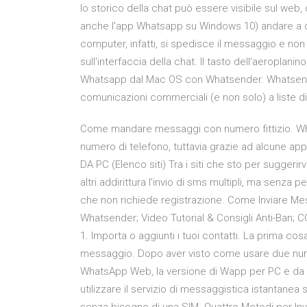
lo storico della chat può essere visibile sul web,
anche l'app Whatsapp su Windows 10) andare a c
computer, infatti, si spedisce il messaggio e non 
sull'interfaccia della chat. Il tasto dell'aeroplani
Whatsapp dal Mac OS con Whatsender. Whatsender è
comunicazioni commerciali (e non solo) a liste di 
Come mandare messaggi con numero fittizio. What
numero di telefono, tuttavia grazie ad alcune app
DA PC (Elenco siti) Tra i siti che sto per suggerir
altri addirittura l’invio di sms multipli, ma senz
che non richiede registrazione. Come Inviare Mess
Whatsender; Video Tutorial & Consigli Anti-Ba
1. Importa o aggiunti i tuoi contatti. La prima cosa
messaggio. Dopo aver visto come usare due num
WhatsApp Web, la versione di Wapp per PC e da b
utilizzare il servizio di messaggistica istantanea