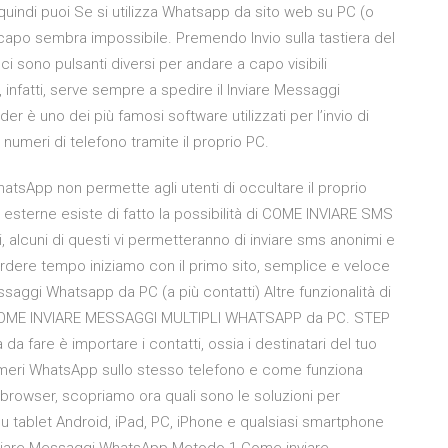
 quindi puoi Se si utilizza Whatsapp da sito web su PC (o
apo sembra impossibile. Premendo Invio sulla tastiera del
ci sono pulsanti diversi per andare a capo visibili
no, infatti, serve sempre a spedire il Inviare Messaggi
 uno dei più famosi software utilizzati per l’invio di
numeri di telefono tramite il proprio PC.
sApp non permette agli utenti di occultare il proprio
 esterne esiste di fatto la possibilità di COME INVIARE SMS
vi, alcuni di questi vi permetteranno di inviare sms anonimi e
a perdere tempo iniziamo con il primo sito, semplice e veloce
aggi Whatsapp da PC (a più contatti) Altre funzionalità di
n; COME INVIARE MESSAGGI MULTIPLI WHATSAPP da PC. STEP
 da fare è importare i contatti, ossia i destinatari del tuo
eri WhatsApp sullo stesso telefono e come funziona
rowser, scopriamo ora quali sono le soluzioni per
 su tablet Android, iPad, PC, iPhone e qualsiasi smartphone