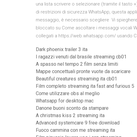
una lista scrivere o selezionare (tramite il tasto
di restrizioni di sicurezza WhatsApp, questa appl
messaggio, è necessario scegliere Vi spiegher
bloccato su Come ascoltare i messaggi vocali Wh
collegati a https://web.whatsapp.com/ usando C
Dark phoenix trailer 3 ita
I ragazzi venuti dal brasile streaming cb01
A spasso nel tempo 2 film senza limiti
Mappe concettuali pronte vuote da scaricare
Beautiful creatures streaming ita cb01
Film completo streaming ita fast and furious 5
Come utilizzare obs al meglio
Whatsapp for desktop mac
Danone buoni sconto da stampare
A christmas kiss 2 streaming ita
Advanced systemcare 9 free download
Fuoco cammina con me streaming ita