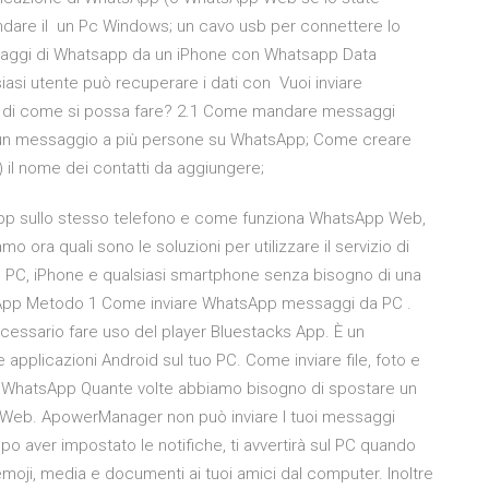
ndare il un Pc Windows; un cavo usb per connettere lo
ssaggi di Whatsapp da un iPhone con Whatsapp Data
lsiasi utente può recuperare i dati con Vuoi inviare
a di come si possa fare? 2.1 Come mandare messaggi
 un messaggio a più persone su WhatsApp; Come creare
+) il nome dei contatti da aggiungere;
pp sullo stesso telefono e come funziona WhatsApp Web,
 ora quali sono le soluzioni per utilizzare il servizio di
, PC, iPhone e qualsiasi smartphone senza bisogno di una
sApp Metodo 1 Come inviare WhatsApp messaggi da PC .
cessario fare uso del player Bluestacks App. È un
 applicazioni Android sul tuo PC. Come inviare file, foto e
o WhatsApp Quante volte abbiamo bisogno di spostare un
 Web. ApowerManager non può inviare I tuoi messaggi
aver impostato le notifiche, ti avvertirà sul PC quando
emoji, media e documenti ai tuoi amici dal computer. Inoltre