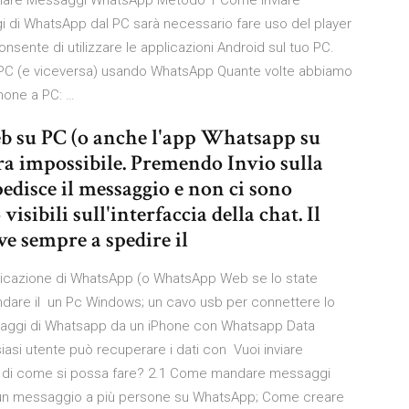
nviare Messaggi WhatsApp Metodo 1 Come inviare
 di WhatsApp dal PC sarà necessario fare uso del player
sente di utilizzare le applicazioni Android sul tuo PC.
l PC (e viceversa) usando WhatsApp Quante volte abbiamo
hone a PC: …
eb su PC (o anche l'app Whatsapp su
a impossibile. Premendo Invio sulla
spedisce il messaggio e non ci sono
isibili sull'interfaccia della chat. Il
rve sempre a spedire il
pplicazione di WhatsApp (o WhatsApp Web se lo state
ndare il un Pc Windows; un cavo usb per connettere lo
ssaggi di Whatsapp da un iPhone con Whatsapp Data
lsiasi utente può recuperare i dati con Vuoi inviare
a di come si possa fare? 2.1 Come mandare messaggi
 un messaggio a più persone su WhatsApp; Come creare