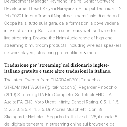
Development Manager, Raymond Khalife, Senior Software
Development Lead, Kalyani Narayanan, Principal Technical 12
feb 2020 L'Inter affronta il Napoli nella semifinale di andata di
Coppa Italia: tutto sulla gara, dalle formazioni a dove vederla
in tv e streaming. Be.Live is a super easy web software for
live streaming. Browse the Naim Audio range of high end
streaming & multiroom products, including wireless speakers,
network players, streaming preamplifiers & more.
Traduzione per 'streaming' nel dizionario inglese-
italiano gratuito e tante altre traduzioni in italiano.
The latest Tweets from GUARDA=CB01| Pinocchio
STREAMING ITA 2019 (@ ItaPinocchio). Regarder Pinocchio
(2019) Streaming ITA Film Completo Sottotitoli: ENG, ITA -
Audio: ITA, ENG. Voto Utenti Infinity. Cancel Rating. 0.5. 1. 1.5.
2. 2.5. 3. 3.5. 4. 4.5. 5. Di: Andres Muschietti. Con: Bill
Skarsgard, · Nicholas Segui la diretta live di TV8, il canale 8
del digitale terrestre, in streaming online sul browser e da