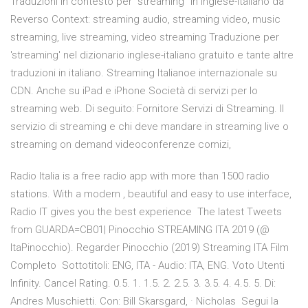
Traduzioni in contesto per "streaming" in inglese-italiano da
Reverso Context: streaming audio, streaming video, music
streaming, live streaming, video streaming Traduzione per
'streaming' nel dizionario inglese-italiano gratuito e tante altre
traduzioni in italiano. Streaming Italianoe internazionale su
CDN. Anche su iPad e iPhone Società di servizi per lo
streaming web. Di seguito: Fornitore Servizi di Streaming. Il
servizio di streaming e chi deve mandare in streaming live o
streaming on demand videoconferenze comizi,
Radio Italia is a free radio app with more than 1500 radio
stations. With a modern , beautiful and easy to use interface,
Radio IT gives you the best experience The latest Tweets
from GUARDA=CB01| Pinocchio STREAMING ITA 2019 (@
ItaPinocchio). Regarder Pinocchio (2019) Streaming ITA Film
Completo Sottotitoli: ENG, ITA - Audio: ITA, ENG. Voto Utenti
Infinity. Cancel Rating. 0.5. 1. 1.5. 2. 2.5. 3. 3.5. 4. 4.5. 5. Di:
Andres Muschietti. Con: Bill Skarsgard, · Nicholas Segui la