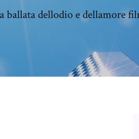
a ballata dellodio e dellamore fi