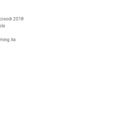
episodi 2018
ple
aming ita