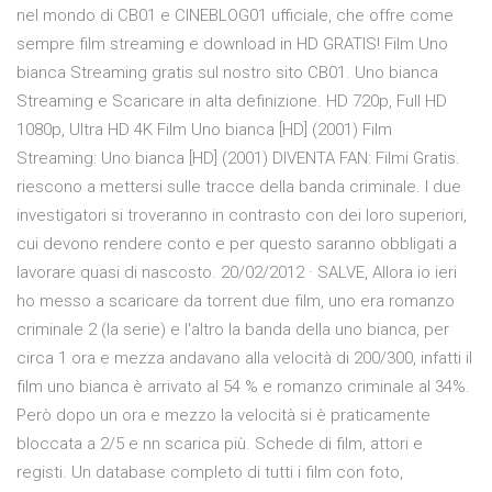
nel mondo di CB01 e CINEBLOG01 ufficiale, che offre come
sempre film streaming e download in HD GRATIS! Film Uno
bianca Streaming gratis sul nostro sito CB01. Uno bianca
Streaming e Scaricare in alta definizione. HD 720p, Full HD
1080p, Ultra HD 4K Film Uno bianca [HD] (2001) Film
Streaming: Uno bianca [HD] (2001) DIVENTA FAN: Filmi Gratis.
riescono a mettersi sulle tracce della banda criminale. I due
investigatori si troveranno in contrasto con dei loro superiori,
cui devono rendere conto e per questo saranno obbligati a
lavorare quasi di nascosto. 20/02/2012 · SALVE, Allora io ieri
ho messo a scaricare da torrent due film, uno era romanzo
criminale 2 (la serie) e l'altro la banda della uno bianca, per
circa 1 ora e mezza andavano alla velocità di 200/300, infatti il
film uno bianca è arrivato al 54 % e romanzo criminale al 34%.
Però dopo un ora e mezzo la velocità si è praticamente
bloccata a 2/5 e nn scarica più. Schede di film, attori e
registi. Un database completo di tutti i film con foto,