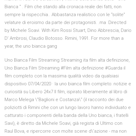
Bianca " . Film che stando alla cronaca reale dei fatti, non
sempre la rispecchia.. Abbastanza realistico con le "solite"
velature di eroismo da parte dei protagonisti. .ma Directed
by Michele Soavi. With Kim Rossi Stuart, Dino Abbrescia, Dario
D' Ambrosi, Claudio Botosso. Rimini, 1991. For more than a
year, the uno bianca gang
Uno Bianca Film Streaming Streaming ita film alta definizione,
Uno Bianca Film Streaming #Film alta definizione #Guarda il
film completo con la massima qualità video da qualsiasi
dispositivo 07/04/2020 · la uno bianca film completo: notizie e
curiosità su Libero 24x7 Il film, ispirato liberamente al libro di
Marco Melega \"Baglioni e Costanza\" (il racconto dei due
poliziotti di Rimini che con un lungo lavoro hanno individuato e
catturato i componenti della banda della Uno bianca, i fratelli
Savi), è diretto da Michele Soavi, già regista di Ultimo con
Raul Bova, e ripercorre con molte scene d\'azione - ma non