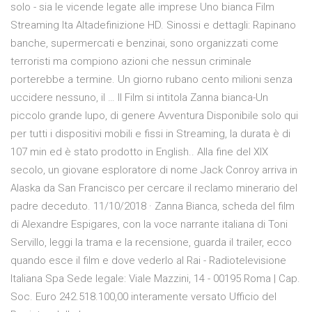
solo - sia le vicende legate alle imprese Uno bianca Film
Streaming Ita Altadefinizione HD. Sinossi e dettagli: Rapinano
banche, supermercati e benzinai, sono organizzati come
terroristi ma compiono azioni che nessun criminale
porterebbe a termine. Un giorno rubano cento milioni senza
uccidere nessuno, il … Il Film si intitola Zanna bianca-Un
piccolo grande lupo, di genere Avventura Disponibile solo qui
per tutti i dispositivi mobili e fissi in Streaming, la durata è di
107 min ed è stato prodotto in English.. Alla fine del XIX
secolo, un giovane esploratore di nome Jack Conroy arriva in
Alaska da San Francisco per cercare il reclamo minerario del
padre deceduto. 11/10/2018 · Zanna Bianca, scheda del film
di Alexandre Espigares, con la voce narrante italiana di Toni
Servillo, leggi la trama e la recensione, guarda il trailer, ecco
quando esce il film e dove vederlo al Rai - Radiotelevisione
Italiana Spa Sede legale: Viale Mazzini, 14 - 00195 Roma | Cap.
Soc. Euro 242.518.100,00 interamente versato Ufficio del