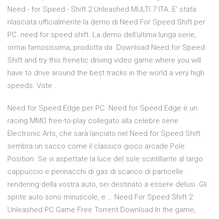
Need - for Speed - Shift 2 Unleashed MULTI 7 ITA. E' stata
rilasciata ufficialmente la demo di Need For Speed Shift per
PC. need for speed shift. La demo dell'ultima lunga serie,
ormai famosissima, prodotta da Download Need for Speed
Shift and try this frenetic driving video game where you will
have to drive around the best tracks in the world a very high
speeds. Vote .
Need for Speed Edge per PC. Need for Speed Edge è un
racing MMO free-to-play collegato alla celebre serie
Electronic Arts, che sarà lanciato nel Need for Speed Shift
sembra un sacco come il classico gioco arcade Pole
Position. Se vi aspettate la luce del sole scintillante al largo
cappuccio e pennacchi di gas di scarico di particelle
rendering della vostra auto, sei destinato a essere delusi. Gli
sprite auto sono minuscole, e … Need For Speed Shift 2
Unleashed PC Game Free Torrent Download In the game,