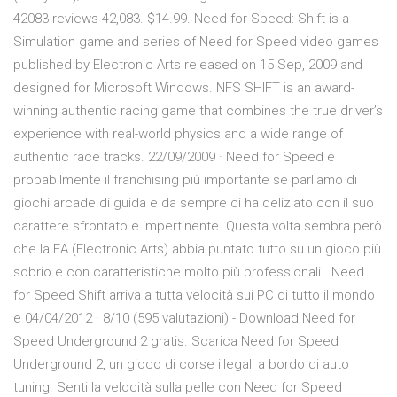
42083 reviews 42,083. $14.99. Need for Speed: Shift is a
Simulation game and series of Need for Speed video games
published by Electronic Arts released on 15 Sep, 2009 and
designed for Microsoft Windows. NFS SHIFT is an award-
winning authentic racing game that combines the true driver’s
experience with real-world physics and a wide range of
authentic race tracks. 22/09/2009 · Need for Speed è
probabilmente il franchising più importante se parliamo di
giochi arcade di guida e da sempre ci ha deliziato con il suo
carattere sfrontato e impertinente. Questa volta sembra però
che la EA (Electronic Arts) abbia puntato tutto su un gioco più
sobrio e con caratteristiche molto più professionali.. Need
for Speed Shift arriva a tutta velocità sui PC di tutto il mondo
e 04/04/2012 · 8/10 (595 valutazioni) - Download Need for
Speed Underground 2 gratis. Scarica Need for Speed
Underground 2, un gioco di corse illegali a bordo di auto
tuning. Senti la velocità sulla pelle con Need for Speed