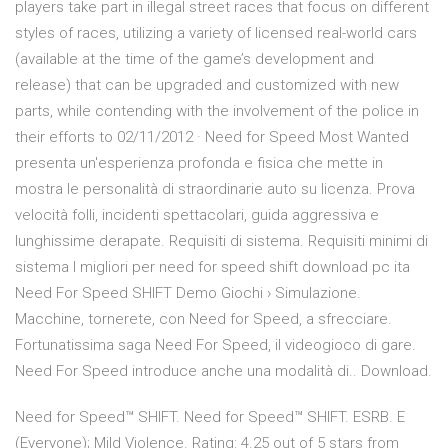
players take part in illegal street races that focus on different
styles of races, utilizing a variety of licensed real-world cars
(available at the time of the game’s development and
release) that can be upgraded and customized with new
parts, while contending with the involvement of the police in
their efforts to 02/11/2012 · Need for Speed Most Wanted
presenta un'esperienza profonda e fisica che mette in
mostra le personalità di straordinarie auto su licenza. Prova
velocità folli, incidenti spettacolari, guida aggressiva e
lunghissime derapate. Requisiti di sistema. Requisiti minimi di
sistema I migliori per need for speed shift download pc ita
Need For Speed SHIFT Demo Giochi › Simulazione.
Macchine, tornerete, con Need for Speed, a sfrecciare.
Fortunatissima saga Need For Speed, il videogioco di gare.
Need For Speed introduce anche una modalità di.. Download.
Need for Speed™ SHIFT. Need for Speed™ SHIFT. ESRB. E
(Everyone); Mild Violence. Rating: 4.25 out of 5 stars from