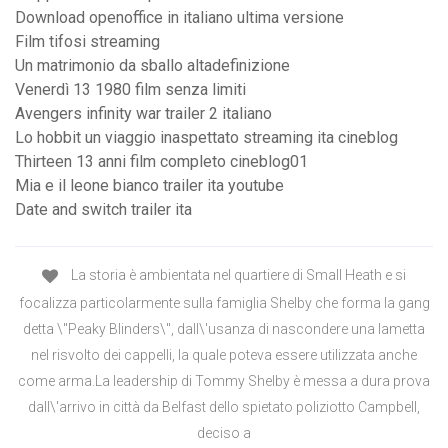
Download openoffice in italiano ultima versione
Film tifosi streaming
Un matrimonio da sballo altadefinizione
Venerdì 13 1980 film senza limiti
Avengers infinity war trailer 2 italiano
Lo hobbit un viaggio inaspettato streaming ita cineblog
Thirteen 13 anni film completo cineblog01
Mia e il leone bianco trailer ita youtube
Date and switch trailer ita
La storia è ambientata nel quartiere di Small Heath e si
focalizza particolarmente sulla famiglia Shelby che forma la gang
detta \"Peaky Blinders\", dall\'usanza di nascondere una lametta
nel risvolto dei cappelli, la quale poteva essere utilizzata anche
come arma.La leadership di Tommy Shelby è messa a dura prova
dall\'arrivo in città da Belfast dello spietato poliziotto Campbell,
deciso a