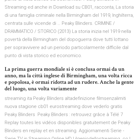
Streaming ed anche in Download su CB01, racconta, La storia
di una famiglia criminale nella Birmingham del 1919, Inghilterra,
centrata sulle vicende di … Peaky Blinders. CRIMINE /
DRAMMATICO / STORICO (2013) La storia inizia nel 1919 nella
povertà della Birmingham del dopoguerra dove tutti lottano
per sopravvivere ad un periodo particolarmente difficile dal
punto di vista storico ed economico.
La prima guerra mondiale si è conclusa ormai da un
anno, ma la città inglese di Birmingham, una volta ricca
e popolosa, è ormai ridotta ad un rudere. Anche la gente
del luogo, una volta variamente
streaming ita Peaky Blinders altadefinizione filmsenzalimiti
nuova stagione cb01 eurostreaming dove vederlo gratis
Peaky Blinders Peaky Blinders : retrouvez grâce à Télé 7
Replay toutes les vidéos disponibles gratuitement de Peaky
Blinders en replay et en streaming. Aggiornamenti Serie -
Serie TV in Streaming Online HD | ilgeniodellostreaming. co |