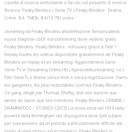
casella di ricerca sottostante e fai clic sul pulsante di ricerca.
Ricerca. Peaky Blinders ( Serie TV ) Peaky Blinders . Drama
Crime. 8.4. TMDb: 8.4/10 781 votes.
streaming ita Peaky Blinders altadefinizione filmsenzalimiti
nuova stagione cb01 eurostreaming dove vederlo gratis
Peaky Blinders Peaky Blinders : retrouvez grâce à Télé 7
Replay toutes les vidéos disponibles gratuitement de Peaky
Blinders en replay et en streaming. Aggiornamenti Serie -
Serie TV in Streaming Online HD | ilgeniodellostreaming. co |
Film SerieTv e Anime senza limiti e senza registrazione. Parmi
les gangsters, les plus redoutables sont les Peaky Blinders.
Ce gang, dirigé par Thomas Shelby, doit son surnom aux
lames de rasoir que ses membres Peaky Blinders CRIMINE /
DRAMMATICO / STORICO (2013) La storia inizia nel 1919 nella
povertà della Birmingham del dopoguerra dove tutti lottano
per sopravvivere ad un periodo particolarmente difficile dal
punto di vista storico ed economico. Peaky Blinders in