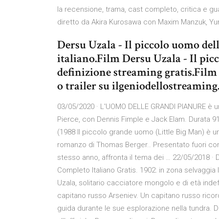
la recensione, trama, cast completo, critica e gua
diretto da Akira Kurosawa con Maxim Manzuk, Yu
Dersu Uzala - Il piccolo uomo del
italiano.Film Dersu Uzala - Il pic
definizione streaming gratis.Film
o trailer su ilgeniodellostreami
03/05/2020 · L'UOMO DELLE GRANDI PIANURE è un f
Pierce, con Dennis Fimple e Jack Elam. Durata 
(1988 Il piccolo grande uomo (Little Big Man) è u
romanzo di Thomas Berger.. Presentato fuori conco
stesso anno, affronta il tema dei … 22/05/2018 · 
Completo Italiano Gratis. 1902: in zona selvaggia l
Uzala, solitario cacciatore mongolo e di età indef
capitano russo Arseniev. Un capitano russo ricor
guida durante le sue esplorazione nella tundra. D