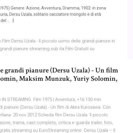
 (1975) Genere: Azione, Avventura, Dramma, 1902: in zona
iuria, Dersu Uzala, solitario cacciatore mongolo e di età
 del …
.Film Dersu Uzala - Il piccolo uomo delle grandi pianure in
grandi pianure streaming sub ita.Film Gratuiti su
le grandi pianure (Dersu Uzala) - Un film
olomin, Maksim Munzuk, Yuriy Solomin,
e IN STREAMING. Film 1975 | Avventura, +16 130 min.
di pianure (Dersu Uzala) - Un film di Akira Kurosawa. Con
tlana 20 nov 2012 Scheda film Dersu Uzala. Il piccolo
ione, trama, cast completo, critica e guarda trailer, foto,
gratis streaming su EuroStreaming online. Dersu Uzala – Il