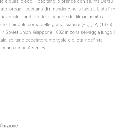
chio e quasi cieco. Il capitano lo prende con sé, ma Dersu
 prega il capitano di rimandarlo nella taiga … Lista film
ternazionali. L’archivio delle schede dei film in uscita al
 - Il piccolo uomo delle grandi pianure [HD] [ITA] (1975)
 / Soviet Union, Giappone 1902: in zona selvaggia lungo il
ala, solitario cacciatore mongolo e di età indefinita,
apitano russo Arseniev.
finizione