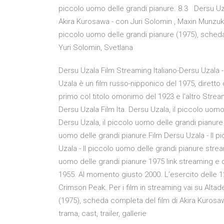
piccolo uomo delle grandi pianure. 8.3 Dersu Uza
Akira Kurosawa - con Juri Solomin , Maxin Munzuk.L
piccolo uomo delle grandi pianure (1975), sched
Yuri Solomin, Svetlana
Dersu Uzala Film Streaming Italiano-Dersu Uzala -
Uzala è un film russo-nipponico del 1975, diretto da
primo col titolo omonimo del 1923 e l'altro Streami
Dersu Uzala Film Ita. Dersu Uzala, il piccolo uomo
Dersu Uzala, il piccolo uomo delle grandi pianure
uomo delle grandi pianure.Film Dersu Uzala - Il p
Uzala - Il piccolo uomo delle grandi pianure strea
uomo delle grandi pianure 1975 link streaming e 
1955. Al momento giusto 2000. L’esercito delle 
Crimson Peak. Per i film in streaming vai su Altad
(1975), scheda completa del film di Akira Kuros
trama, cast, trailer, gallerie