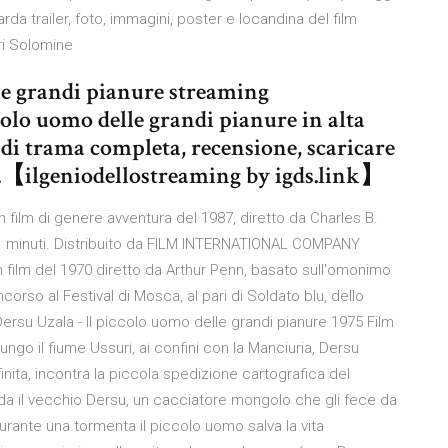
rda trailer, foto, immagini, poster e locandina del film
ri Solomine
le grandi pianure streaming
colo uomo delle grandi pianure in alta
 di trama completa, recensione, scaricare
ng.【ilgeniodellostreaming by igds.link】
ilm di genere avventura del 1987, diretto da Charles B.
91 minuti. Distribuito da FILM INTERNATIONAL COMPANY
n film del 1970 diretto da Arthur Penn, basato sull'omonimo
rso al Festival di Mosca, al pari di Soldato blu, dello
Dersu Uzala - Il piccolo uomo delle grandi pianure 1975 Film
ungo il fiume Ussuri, ai confini con la Manciuria, Dersu
inita, incontra la piccola spedizione cartografica del
da il vecchio Dersu, un cacciatore mongolo che gli fece da
urante una tormenta il piccolo uomo salva la vita