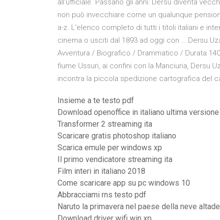
all'ufficiale. Passano gli anni: Dersu diventa vec
non può invecchiare come un qualunque pensionato:
a-z. L'elenco completo di tutti i titoli italiani e in
cinema o usciti dal 1893 ad oggi con … Dersu Uzala
Avventura / Biografico / Drammatico / Durata 140′
fiume Ussuri, ai confini con la Manciuria, Dersu Uz
incontra la piccola spedizione cartografica del c
Insieme a te testo pdf
Download openoffice in italiano ultima versione
Transformer 2 streaming ita
Scaricare gratis photoshop italiano
Scarica emule per windows xp
Il primo vendicatore streaming ita
Film interi in italiano 2018
Come scaricare app su pc windows 10
Abbracciami rns testo pdf
Naruto la primavera nel paese della neve altade
Download driver wifi win xp