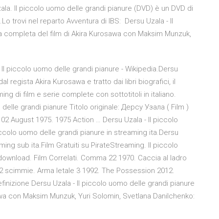
la. Il piccolo uomo delle grandi pianure (DVD) è un DVD di
o trovi nel reparto Avventura di IBS: Dersu Uzala - Il
a completa del film di Akira Kurosawa con Maksim Munzuk,
 Il piccolo uomo delle grandi pianure - Wikipedia.Dersu
l regista Akira Kurosawa e tratto dai libri biografici, il
ng di film e serie complete con sottotitoli in italiano.
 delle grandi pianure Titolo originale: Дерсу Узала ( Film )
 02 August 1975. 1975 Action … Dersu Uzala - Il piccolo
iccolo uomo delle grandi pianure in streaming ita.Dersu
ming sub ita.Film Gratuiti su PirateStreaming. Il piccolo
download. Film Correlati. Comma 22 1970. Caccia al ladro
12 scimmie. Arma letale 3 1992. The Possession 2012.
efinizione Dersu Uzala - Il piccolo uomo delle grandi pianure
awa con Maksim Munzuk, Yuri Solomin, Svetlana Danilchenko: