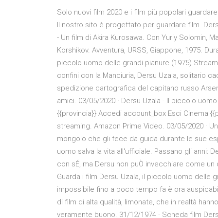
Solo nuovi film 2020 e i film più popolari guarda
Il nostro sito è progettato per guardare film Der
- Un film di Akira Kurosawa. Con Yuriy Solomin, M
Korshikov. Avventura, URSS, Giappone, 1975. Durata
piccolo uomo delle grandi pianure (1975) Streamin
confini con la Manciuria, Dersu Uzala, solitario ca
spedizione cartografica del capitano russo Arseniev
amici. 03/05/2020 · Dersu Uzala - Il piccolo uomo
{{provincia}} Accedi account_box Esci Cinema {{pr
streaming. Amazon Prime Video. 03/05/2020 · Un 
mongolo che gli fece da guida durante le sue esp
uomo salva la vita all'ufficiale. Passano gli anni:
con sÉ, ma Dersu non puÒ invecchiare come un qu
Guarda i film Dersu Uzala, il piccolo uomo delle 
impossibile fino a poco tempo fa è ora auspicabile
di film di alta qualità, limonate, che in realtà ha
veramente buono. 31/12/1974 · Scheda film Dersu 