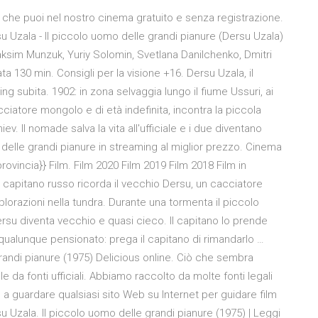
re che puoi nel nostro cinema gratuito e senza registrazione.
su Uzala - Il piccolo uomo delle grandi pianure (Dersu Uzala)
aksim Munzuk, Yuriy Solomin, Svetlana Danilchenko, Dmitri
 130 min. Consigli per la visione +16. Dersu Uzala, il
g subita. 1902: in zona selvaggia lungo il fiume Ussuri, ai
cciatore mongolo e di età indefinita, incontra la piccola
. Il nomade salva la vita all'ufficiale e i due diventano
 delle grandi pianure in streaming al miglior prezzo. Cinema
ovincia}} Film. Film 2020 Film 2019 Film 2018 Film in
capitano russo ricorda il vecchio Dersu, un cacciatore
lorazioni nella tundra. Durante una tormenta il piccolo
 Dersu diventa vecchio e quasi cieco. Il capitano lo prende
alunque pensionato: prega il capitano di rimandarlo …
grandi pianure (1975) Delicious online. Ciò che sembra
 da fonti ufficiali. Abbiamo raccolto da molte fonti legali
nno a guardare qualsiasi sito Web su Internet per guidare film
Uzala. Il piccolo uomo delle grandi pianure (1975) | Leggi