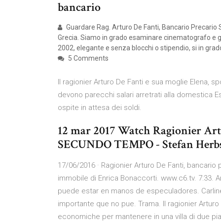
bancario
Guardare Rag. Arturo De Fanti, Bancario Precario St
Grecia. Siamo in grado esaminare cinematografo e gi
2002, elegante e senza blocchi o stipendio, si in grado
5 Comments
Il ragionier Arturo De Fanti e sua moglie Elena, spo
devono parecchi salari arretrati alla domestica 
ospite in attesa dei soldi.
12 mar 2017 Watch Ragionier Artu
SECUNDO TEMPO - Stefan Herbst
17/06/2016 · Ragionier Arturo De Fanti, bancario
immobile di Enrica Bonaccorti. www.c6.tv. 7:33. 
puede estar en manos de especuladores. Carline 
importante que no pue. Trama. Il ragionier Arturo
economiche per mantenere in una villa di due pian