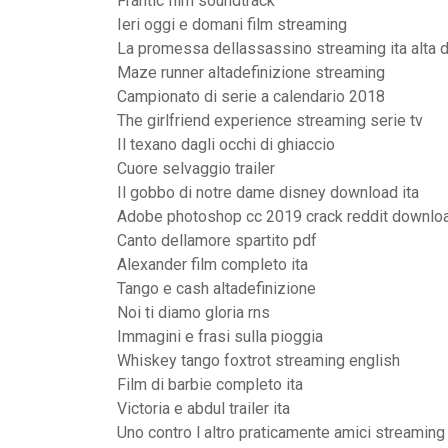
Frantic film soundtrack
Ieri oggi e domani film streaming
La promessa dellassassino streaming ita alta d
Maze runner altadefinizione streaming
Campionato di serie a calendario 2018
The girlfriend experience streaming serie tv
Il texano dagli occhi di ghiaccio
Cuore selvaggio trailer
Il gobbo di notre dame disney download ita
Adobe photoshop cc 2019 crack reddit downlo
Canto dellamore spartito pdf
Alexander film completo ita
Tango e cash altadefinizione
Noi ti diamo gloria rns
Immagini e frasi sulla pioggia
Whiskey tango foxtrot streaming english
Film di barbie completo ita
Victoria e abdul trailer ita
Uno contro l altro praticamente amici streaming