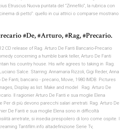
cius Etruscus Nuova puntata del “Zinnefilo”, la rubrica con
“cinema di petto”: quello in cui attrici o comparse mostrano
recario #De, #Arturo, #Rag, #Precario.
012 CD release of Rag. Arturo De Fanti Bancario-Precario
Comedy concerning a humble bank teller, Arturo De Fanti
ntain his country house. His wife agrees to taking in Rag.
 Luciano Salce. Starring: Annamaria Rizzoli, Gigi Reder, Anna
e Fanti, bancario - precario, Movie, 1980 IMDB. Pictures
 images, Display as list. Make and model Rag. Arturo De
cario. Il ragionier Arturo De Fanti e sua moglie Elena
ie Per di più devono parecchi salari arretrati. Rag. Arturo De
nier De Fanti e sua moglie Elena sono in difficoltà
silità arretrate, si insedia prespoilero di loro come ospite. I
streaming Tantifilm.info altadefinizione Serie Tv,