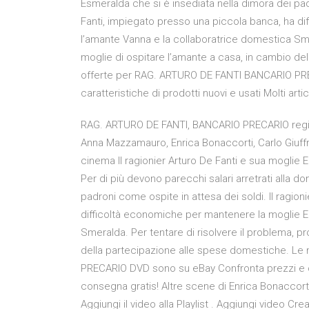
Esmeralda che si è insediata nella dimora dei padr
Fanti, impiegato presso una piccola banca, ha di
l’amante Vanna e la collaboratrice domestica Smer
moglie di ospitare l’amante a casa, in cambio de
offerte per RAG. ARTURO DE FANTI BANCARIO PR
caratteristiche di prodotti nuovi e usati Molti art
RAG. ARTURO DE FANTI, BANCARIO PRECARIO regia 
Anna Mazzamauro, Enrica Bonaccorti, Carlo Giuffr
cinema Il ragionier Arturo De Fanti e sua moglie El
Per di più devono parecchi salari arretrati alla 
padroni come ospite in attesa dei soldi. Il ragio
difficoltà economiche per mantenere la moglie E
Smeralda. Per tentare di risolvere il problema, p
della partecipazione alle spese domestiche. Le
PRECARIO DVD sono su eBay Confronta prezzi e cara
consegna gratis! Altre scene di Enrica Bonaccorti
Aggiungi il video alla Playlist . Aggiungi video Crea