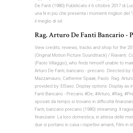
De Fanti (1980) Pubblicato il 6 ottobre 2017 di Lu
una N in più che presenta i momenti migliori del 
il meglio di sé.
Rag. Arturo De Fanti Bancario - P
View credits, reviews, tracks and shop for the 2
(Original Motion Picture Soundtrack) / Riavanti. 
(Paolo Villaggio), who finds himself unable to mai
Arturo De Fanti, bancario - precario. Directed by:
Mazzamauro, Catherine Spaak, Paolo Rag. Arturo D
provided by: ElSaxo. Display options: Display as
Fanti Bancario - Precario #De, #Arturo, #Rag, #Pre
sposati da tempo si trovano in difficoltà finanziar
Fanti, bancario precario (1980) streaming. Il ragio
finanziarie. La loro domestica, in attesa delle men
due si portano in casa i rispettivi amanti, Film in 