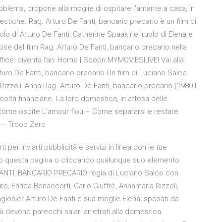
oblema, propone alla moglie di ospitare l'amante a casa, in
tiche. Rag. Arturo De Fanti, bancario precario è un film di
lo di Arturo De Fanti, Catherine Spaak nel ruolo di Elena e
amose del film Rag. Arturo De Fanti, bancario precario nella
ce: diventa fan: Home | Scopri MYMOVIESLIVE! Vai alla
turo De Fanti, bancario precario Un film di Luciano Salce.
izzoli, Anna Rag. Arturo De Fanti, bancario precario (1980 Il
coltà finanziarie. La loro domestica, in attesa delle
ro come ospite L’amour flou – Come separarsi e restare
o – Troop Zero
 per inviarti pubblicità e servizi in linea con le tue
o questa pagina o cliccando qualunque suo elemento
FANTI, BANCARIO PRECARIO regia di Luciano Salce con
, Enrica Bonaccorti, Carlo Giuffrè, Annamaria Rizzoli,
gionier Arturo De Fanti e sua moglie Elena, sposati da
 più devono parecchi salari arretrati alla domestica