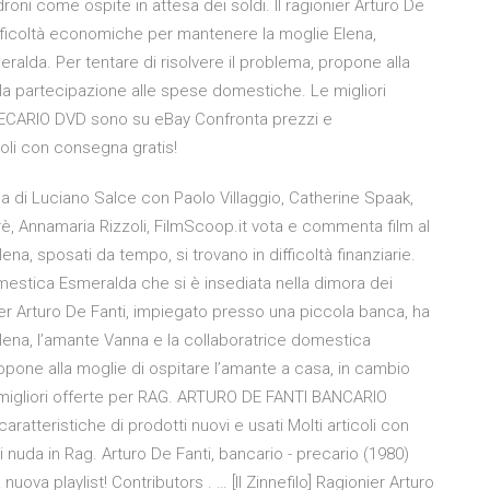
oni come ospite in attesa dei soldi. Il ragionier Arturo De
fficoltà economiche per mantenere la moglie Elena,
alda. Per tentare di risolvere il problema, propone alla
lla partecipazione alle spese domestiche. Le migliori
ECARIO DVD sono su eBay Confronta prezzi e
icoli con consegna gratis!
di Luciano Salce con Paolo Villaggio, Catherine Spaak,
è, Annamaria Rizzoli, FilmScoop.it vota e commenta film al
ena, sposati da tempo, si trovano in difficoltà finanziarie.
domestica Esmeralda che si è insediata nella dimora dei
nier Arturo De Fanti, impiegato presso una piccola banca, ha
lena, l’amante Vanna e la collaboratrice domestica
ropone alla moglie di ospitare l’amante a casa, in cambio
 migliori offerte per RAG. ARTURO DE FANTI BANCARIO
tteristiche di prodotti nuovi e usati Molti articoli con
 nuda in Rag. Arturo De Fanti, bancario - precario (1980)
 nuova playlist! Contributors . … [Il Zinnefilo] Ragionier Arturo