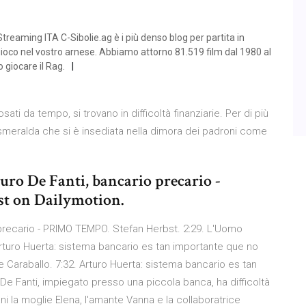
reaming ITA C-Sibolie.ag è i più denso blog per partita in
oco nel vostro arnese. Abbiamo attorno 81.519 film dal 1980 al
 giocare il Rag.
sati da tempo, si trovano in difficoltà finanziarie. Per di più
Esmeralda che si è insediata nella dimora dei padroni come
ro De Fanti, bancario precario -
 on Dailymotion.
 precario - PRIMO TEMPO. Stefan Herbst. 2:29. L'Uomo
Arturo Huerta: sistema bancario es tan importante que no
Caraballo. 7:32. Arturo Huerta: sistema bancario es tan
 De Fanti, impiegato presso una piccola banca, ha difficoltà
i la moglie Elena, l'amante Vanna e la collaboratrice