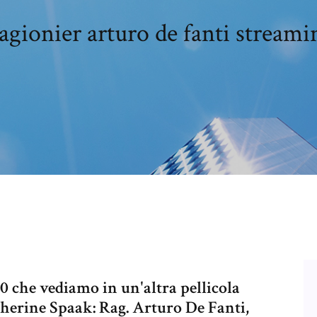
agionier arturo de fanti streami
00 che vediamo in un'altra pellicola
therine Spaak: Rag. Arturo De Fanti,