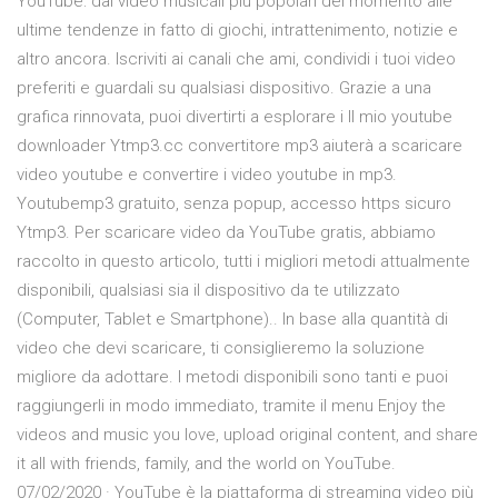
YouTube: dai video musicali più popolari del momento alle
ultime tendenze in fatto di giochi, intrattenimento, notizie e
altro ancora. Iscriviti ai canali che ami, condividi i tuoi video
preferiti e guardali su qualsiasi dispositivo. Grazie a una
grafica rinnovata, puoi divertirti a esplorare i Il mio youtube
downloader Ytmp3.cc convertitore mp3 aiuterà a scaricare
video youtube e convertire i video youtube in mp3.
Youtubemp3 gratuito, senza popup, accesso https sicuro
Ytmp3. Per scaricare video da YouTube gratis, abbiamo
raccolto in questo articolo, tutti i migliori metodi attualmente
disponibili, qualsiasi sia il dispositivo da te utilizzato
(Computer, Tablet e Smartphone).. In base alla quantità di
video che devi scaricare, ti consiglieremo la soluzione
migliore da adottare. I metodi disponibili sono tanti e puoi
raggiungerli in modo immediato, tramite il menu Enjoy the
videos and music you love, upload original content, and share
it all with friends, family, and the world on YouTube.
07/02/2020 · YouTube è la piattaforma di streaming video più