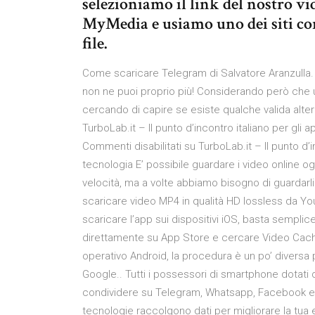
selezioniamo il link del nostro v
MyMedia e usiamo uno dei siti con
file.
Come scaricare Telegram di Salvatore Aranzulla. 
non ne puoi proprio più! Considerando però che
cercando di capire se esiste qualche valida altern
TurboLab.it – Il punto d’incontro italiano per gli
Commenti disabilitati su TurboLab.it – Il punto d’i
tecnologia E’ possibile guardare i video online o
velocità, ma a volte abbiamo bisogno di guardarli o
scaricare video MP4 in qualità HD lossless da Y
scaricare l’app sui dispositivi iOS, basta sempl
direttamente su App Store e cercare Video Cache.
operativo Android, la procedura è un po’ diversa 
Google.. Tutti i possessori di smartphone dotati
condividere su Telegram, Whatsapp, Facebook e T
tecnologie raccolgono dati per migliorare la tua 