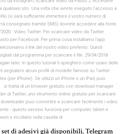
 foto da Instagram, scaricare video da Passo 2: Accedere
 qualsiasi sito. Una volta che avrete eseguito l’accesso a
lo (vi sarà sufficiente immettere il vostro numero di
 verrà consegnato tramite SMS) dovrete accedere alla fonte
/2020 · Video Twitter. Per scaricare video da Twitter
sto per Facebook. Per prima cosa installiamo l’app
zioniamo il link del nostro video preferito. Quindi
liati dal programma per scaricare il file. 29/04/2018 ·
 again later. In questo tutorial ti spiegherò come usare delle
ti segnalerò alcuni profili di modelle famose su Twitter..
les (per iPhone). Se utilizzi un iPhone o un iPad, puoi
es: . si tratta di un browser gratuito con download manager
r di Twitter, uno strumento online gratuito per scaricare
o downloader puoi convertire e scaricare facilmente i video
mente - questo servizio funziona per computer, tablet e
eet e incollarlo nella casella di
 set di adesivi già disponibili. Telegram