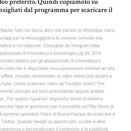
ideo preferito. Quindi copiamolo su
sigliati dal programma per scaricare il
Basta! Tutti non fanno altro che parlare di WhatsApp ma tu
 un’app per la messaggistica fa sempre comodo stai
ativa in circolazione. Consigliati da Telegram Italia
 appassionati di informatica e tecnologia Lug 24, 2019
ncontro italiano per gli appassionati di informatica e
gni volta che è disponibile una connessione internet ad alta
ffline. Il nostro downloader di video online può aiutarti a
ouTube. Come scaricare video da Youtube online? Per
icemente cliccare sul tasto precedente oppure andare
. Per quanto riguarda i dispositivi dotati di sistema
perchè l’app in questione non è presente sul Play Store di
 di sistema operativo Video di Buona Pasqua da scaricare e
witter. Quando navighi su questo sito, cookie e altre
esperienza e personalizzare il contenuto e la pubblicità