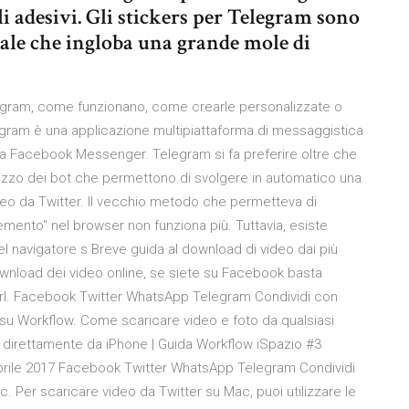
li adesivi. Gli stickers per Telegram sono
tale che ingloba una grande mole di
legram, come funzionano, come crearle personalizzate o
elegram è una applicazione multipiattaforma di messaggistica
a Facebook Messenger. Telegram si fa preferire oltre che
utilizzo dei bot che permettono di svolgere in automatico una
deo da Twitter. Il vecchio metodo che permetteva di
emento" nel browser non funziona più. Tuttavia, esiste
el navigatore s Breve guida al download di video dai più
download dei video online, se siete su Facebook basta
 url. Facebook Twitter WhatsApp Telegram Condividi con
ca su Workflow. Come scaricare video e foto da qualsiasi
r direttamente da iPhone | Guida Workflow iSpazio #3
Aprile 2017 Facebook Twitter WhatsApp Telegram Condividi
 Per scaricare video da Twitter su Mac, puoi utilizzare le