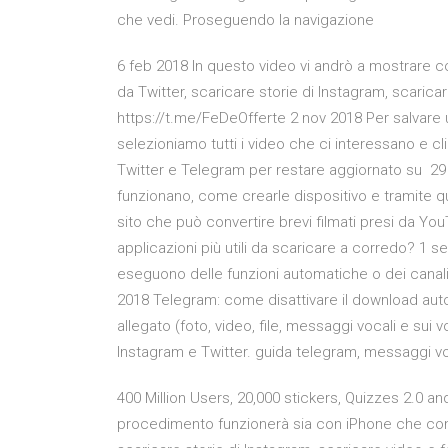
che vedi. Proseguendo la navigazione
6 feb 2018 In questo video vi andrò a mostrare c
da Twitter, scaricare storie di Instagram, scar
https://t.me/FeDeOfferte 2 nov 2018 Per salvare
selezioniamo tutti i video che ci interessano e c
Twitter e Telegram per restare aggiornato su 2
funzionano, come crearle dispositivo e tramite qua
sito che può convertire brevi filmati presi da You
applicazioni più utili da scaricare a corredo? 1 
eseguono delle funzioni automatiche o dei canali
2018 Telegram: come disattivare il download autom
allegato (foto, video, file, messaggi vocali e s
Instagram e Twitter. guida telegram, messaggi vo
400 Million Users, 20,000 stickers, Quizzes 2.0 an
procedimento funzionerà sia con iPhone che con 