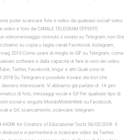
ome poter scaricare foto e video da qualsiasi social! video
icare video e foto da CANALE TELEGRAM OFFERTE:
 un videomessaggio ricevuto o inviato su Telegram, non Ora
licchiamo su copia o taglia canali Facebook, Instagram,
9 mag 2019 Come usare al meglio le GIF su Telegram, come
lsiasi software e dalla capacità di fare le veci dei video.
Tube, Twitter, Facebook, Imgur e altri Quali sono le
set 2018 Su Telegram è possibile trovare dei bot che
 davvero interessanti. Vi abbiamo già parlato di 14 gen
atico di foto, messaggi vocali e Gif Per qualsiasi tipo di
ui vostri social e seguite MondoMobileWeb su Facebook,
cali e Gif, scaricamento, scaricare, telegram.
d €400K for Creators of Educational Tests 06/02/2018 · Il
Android e vi permetterà si scaricare video da Twitter,