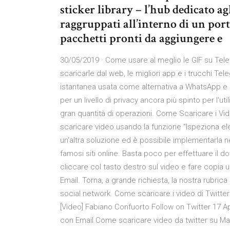
sticker library – l’hub dedicato ag
raggruppati all’interno di un por
pacchetti pronti da aggiungere e
30/05/2019 · Come usare al meglio le GIF su Te
scaricarle dal web, le migliori app e i trucchi T
istantanea usata come alternativa a WhatsApp e 
per un livello di privacy ancora più spinto per l'
gran quantità di operazioni. Come Scaricare i Vi
scaricare video usando la funzione "Ispeziona el
un'altra soluzione ed è possibile implementarla n
famosi siti online. Basta poco per effettuare il 
cliccare col tasto destro sul video e fare copia
Email. Torna, a grande richiesta, la nostra rubri
social network. Come scaricare i video di Twitte
[Video] Fabiano Confuorto Follow on Twitter 17 
con Email Come scaricare video da twitter su Mac.