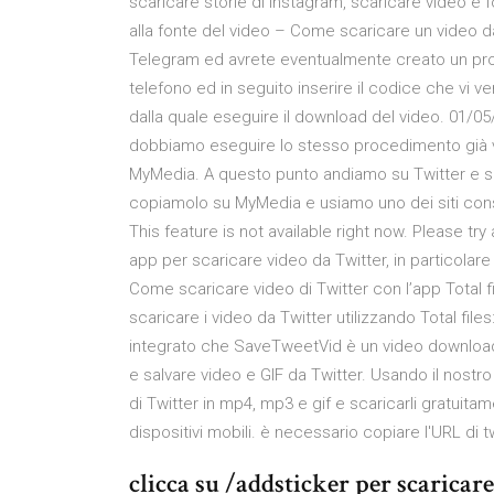
scaricare storie di Instagram, scaricare video e
alla fonte del video – Come scaricare un video da
Telegram ed avrete eventualmente creato un profi
telefono ed in seguito inserire il codice che vi
dalla quale eseguire il download del video. 01/05
dobbiamo eseguire lo stesso procedimento già vi
MyMedia. A questo punto andiamo su Twitter e sele
copiamolo su MyMedia e usiamo uno dei siti consig
This feature is not available right now. Please try
app per scaricare video da Twitter, in particolare 
Come scaricare video di Twitter con l’app Total fi
scaricare i video da Twitter utilizzando Total fil
integrato che SaveTweetVid è un video downloade
e salvare video e GIF da Twitter. Usando il nostr
di Twitter in mp4, mp3 e gif e scaricarli gratuita
dispositivi mobili. è necessario copiare l'URL di tw
clicca su /addsticker per scaricare