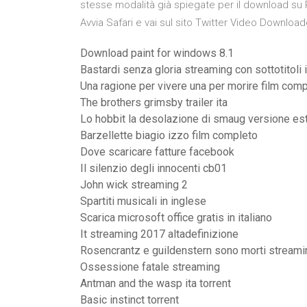
stesse modalità già spiegate per il download su P
Avvia Safari e vai sul sito Twitter Video Download
Download paint for windows 8.1
Bastardi senza gloria streaming con sottotitoli i
Una ragione per vivere una per morire film com
The brothers grimsby trailer ita
Lo hobbit la desolazione di smaug versione e
Barzellette biagio izzo film completo
Dove scaricare fatture facebook
Il silenzio degli innocenti cb01
John wick streaming 2
Spartiti musicali in inglese
Scarica microsoft office gratis in italiano
It streaming 2017 altadefinizione
Rosencrantz e guildenstern sono morti streamin
Ossessione fatale streaming
Antman and the wasp ita torrent
Basic instinct torrent