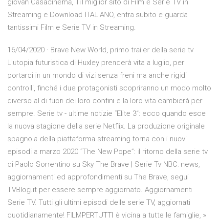
giovan Casacinema, il il miglior sito di Film e Serie TV in
Streaming e Download ITALIANO, entra subito e guarda
tantissimi Film e Serie TV in Streaming.
16/04/2020 · Brave New World, primo trailer della serie tv
L'utopia futuristica di Huxley prenderà vita a luglio, per
portarci in un mondo di vizi senza freni ma anche rigidi
controlli, finché i due protagonisti scopriranno un modo molto
diverso al di fuori dei loro confini e la loro vita cambierà per
sempre. Serie tv - ultime notizie “Elite 3”: ecco quando esce
la nuova stagione della serie Netflix. La produzione originale
spagnola della piattaforma streaming torna con i nuovi
episodi a marzo 2020 “The New Pope”: il ritorno della serie tv
di Paolo Sorrentino su Sky The Brave | Serie Tv NBC: news,
aggiornamenti ed approfondimenti su The Brave, segui
TVBlog.it per essere sempre aggiornato. Aggiornamenti
Serie TV. Tutti gli ultimi episodi delle serie TV, aggiornati
quotidianamente! FILMPERTUTTI è vicina a tutte le famiglie, »