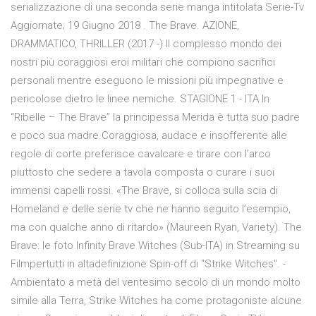
serializzazione di una seconda serie manga intitolata Serie-Tv
Aggiornate; 19 Giugno 2018 . The Brave. AZIONE,
DRAMMATICO, THRILLER (2017 -) Il complesso mondo dei
nostri più coraggiosi eroi militari che compiono sacrifici
personali mentre eseguono le missioni più impegnative e
pericolose dietro le linee nemiche. STAGIONE 1 - ITA In
“Ribelle – The Brave” la principessa Merida è tutta suo padre
e poco sua madre.Coraggiosa, audace e insofferente alle
regole di corte preferisce cavalcare e tirare con l’arco
piuttosto che sedere a tavola composta o curare i suoi
immensi capelli rossi. «The Brave, si colloca sulla scia di
Homeland e delle serie tv che ne hanno seguito l’esempio,
ma con qualche anno di ritardo» (Maureen Ryan, Variety). The
Brave: le foto Infinity Brave Witches (Sub-ITA) in Streaming su
Filmpertutti in altadefinizione Spin-off di "Strike Witches". -
Ambientato a metà del ventesimo secolo di un mondo molto
simile alla Terra, Strike Witches ha come protagoniste alcune