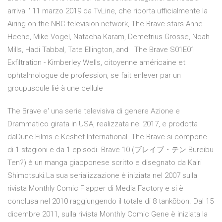
arriva l' 11 marzo 2019 da TvLine, che riporta ufficialmente la
Airing on the NBC television network, The Brave stars Anne
Heche, Mike Vogel, Natacha Karam, Demetrius Grosse, Noah
Mills, Hadi Tabbal, Tate Ellington, and The Brave S01E01
Exfiltration - Kimberley Wells, citoyenne américaine et
ophtalmologue de profession, se fait enlever par un
groupuscule lié à une cellule
The Brave e' una serie televisiva di genere Azione e
Drammatico girata in USA, realizzata nel 2017, e prodotta
daDune Films e Keshet International. The Brave si compone
di 1 stagioni e da 1 episodi. Brave 10 (ブレイブ・テン Bureibu
Ten?) è un manga giapponese scritto e disegnato da Kairi
Shimotsuki.La sua serializzazione è iniziata nel 2007 sulla
rivista Monthly Comic Flapper di Media Factory e si è
conclusa nel 2010 raggiungendo il totale di 8 tankōbon. Dal 15
dicembre 2011, sulla rivista Monthly Comic Gene è iniziata la