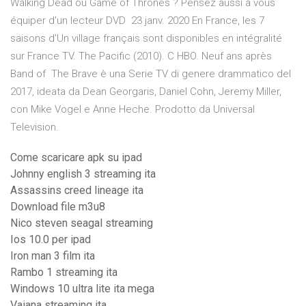
Walking Dead ou Game of Thrones ? Pensez aussi à vous
équiper d'un lecteur DVD 23 janv. 2020 En France, les 7
saisons d'Un village français sont disponibles en intégralité
sur France TV. The Pacific (2010). C HBO. Neuf ans après
Band of The Brave è una Serie TV di genere drammatico del
2017, ideata da Dean Georgaris, Daniel Cohn, Jeremy Miller,
con Mike Vogel e Anne Heche. Prodotto da Universal
Television.
Come scaricare apk su ipad
Johnny english 3 streaming ita
Assassins creed lineage ita
Download file m3u8
Nico steven seagal streaming
Ios 10.0 per ipad
Iron man 3 film ita
Rambo 1 streaming ita
Windows 10 ultra lite ita mega
Vaiana streaming ita