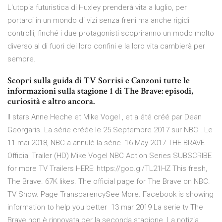
L'utopia futuristica di Huxley prenderà vita a luglio, per
portarci in un mondo di vizi senza freni ma anche rigidi
controlli, finché i due protagonisti scopriranno un modo molto
diverso al di fuori dei loro confini e la loro vita cambierà per
sempre.
Scopri sulla guida di TV Sorrisi e Canzoni tutte le
informazioni sulla stagione 1 di The Brave: episodi,
curiosità e altro ancora.
Il stars Anne Heche et Mike Vogel , et a été créé par Dean
Georgaris. La série créée le 25 Septembre 2017 sur NBC . Le
11 mai 2018, NBC a annulé la série 16 May 2017 THE BRAVE
Official Trailer (HD) Mike Vogel NBC Action Series SUBSCRIBE
for more TV Trailers HERE: https://goo.gl/TL21HZ This fresh,
The Brave. 67K likes. The official page for The Brave on NBC.
TV Show. Page TransparencySee More. Facebook is showing
information to help you better 13 mar 2019 La serie tv The
Brave non è rinnovata per la seconda stagione. La notizia