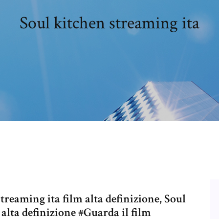
Soul kitchen streaming ita
reaming ita film alta definizione, Soul
lta definizione #Guarda il film