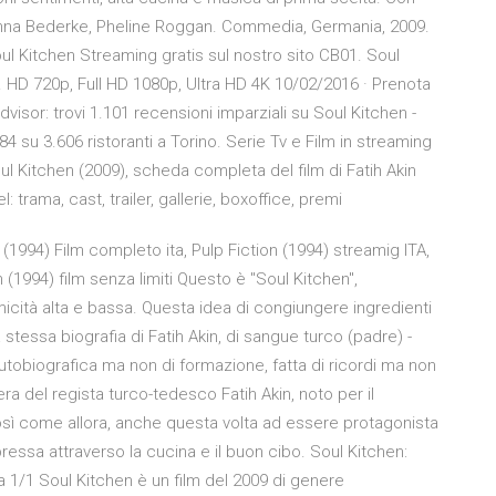
 Anna Bederke, Pheline Roggan. Commedia, Germania, 2009.
oul Kitchen Streaming gratis sul nostro sito CB01. Soul
. HD 720p, Full HD 1080p, Ultra HD 4K 10/02/2016 · Prenota
dvisor: trovi 1.101 recensioni imparziali su Soul Kitchen -
84 su 3.606 ristoranti a Torino. Serie Tv e Film in streaming
l Kitchen (2009), scheda completa del film di Fatih Akin
trama, cast, trailer, gallerie, boxoffice, premi
 (1994) Film completo ita, Pulp Fiction (1994) streamig ITA,
n (1994) film senza limiti Questo è "Soul Kitchen",
tà alta e bassa. Questa idea di congiungere ingredienti
 stessa biografia di Fatih Akin, di sangue turco (padre) -
obiografica ma non di formazione, fatta di ricordi ma non
ra del regista turco-tedesco Fatih Akin, noto per il
osì come allora, anche questa volta ad essere protagonista
pressa attraverso la cucina e il buon cibo. Soul Kitchen:
ina 1/1 Soul Kitchen è un film del 2009 di genere