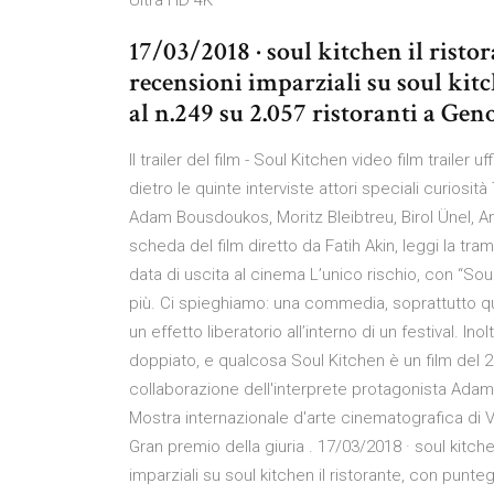
Ultra HD 4K
17/03/2018 · soul kitchen il risto
recensioni imparziali su soul kitc
al n.249 su 2.057 ristoranti a Gen
Il trailer del film - Soul Kitchen video film trailer
dietro le quinte interviste attori speciali curiosità
Adam Bousdoukos, Moritz Bleibtreu, Birol Ünel, A
scheda del film diretto da Fatih Akin, leggi la tram
data di uscita al cinema L’unico rischio, con “Soul
più. Ci spieghiamo: una commedia, soprattutto qu
un effetto liberatorio all’interno di un festival. Inoltr
doppiato, e qualcosa Soul Kitchen è un film del 20
collaborazione dell'interprete protagonista Adam 
Mostra internazionale d'arte cinematografica di V
Gran premio della giuria . 17/03/2018 · soul kitche
imparziali su soul kitchen il ristorante, con punte