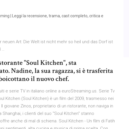
ing | Leggi la recensione, trama, cast completo, critica e
neuen Art: Die Welt ist nicht mehr so heil und das Dorf ist
d …
storante "Soul Kitchen", sta
o. Nadine, la sua ragazza, si è trasferita
 boicottano il nuovo chef.
uiti e serie TV in italiano online a euroStreaming.us. Serie Tv
ul Kitchen (Soul Kitchen) è un film del 2009, trasmesso nei
Il giovane Zinos, proprietario di un ristorante, non naviga in
 Shanghai, i clienti del suo "Soul Kitchen" stanno
fre anche di mal di schiena. Soul Kitchen - Un film di Fatih
 sentimenti, alta cucina e musica di prima scelta. Con