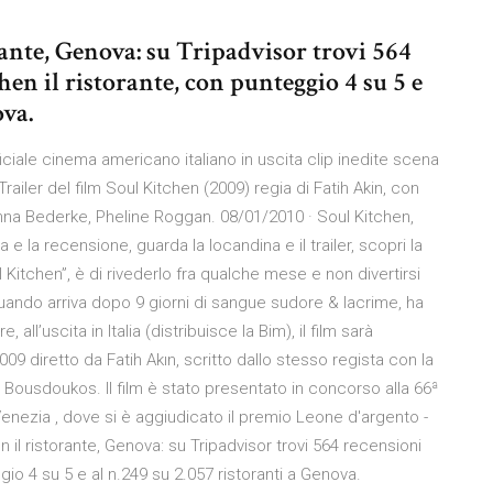
rante, Genova: su Tripadvisor trovi 564
hen il ristorante, con punteggio 4 su 5 e
ova.
 ufficiale cinema americano italiano in uscita clip inedite scena
 Trailer del film Soul Kitchen (2009) regia di Fatih Akin, con
nna Bederke, Pheline Roggan. 08/01/2010 · Soul Kitchen,
a e la recensione, guarda la locandina e il trailer, scopri la
 Kitchen”, è di rivederlo fra qualche mese e non divertirsi
ando arriva dopo 9 giorni di sangue sudore & lacrime, ha
e, all’uscita in Italia (distribuisce la Bim), il film sarà
09 diretto da Fatih Akın, scritto dallo stesso regista con la
Bousdoukos. Il film è stato presentato in concorso alla 66ª
enezia , dove si è aggiudicato il premio Leone d'argento -
n il ristorante, Genova: su Tripadvisor trovi 564 recensioni
ggio 4 su 5 e al n.249 su 2.057 ristoranti a Genova.