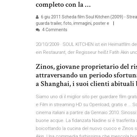
completo con la …
6 giu 2011 Scheda film Soul Kitchen (2009) - Stream
guarda trailer, foto, immagini, poster e
4 Comments
20/10/2009 · SOUL KITCHEN ist ein Heimatfilm der 
ein Restaurant, der Regisseur heißt Fatih Akin un
Zinos, giovane proprietario del ri
attraversando un periodo sfortunat
a Shanghai, i suoi clienti abituali
Siamo uno di il miglior sito per guardare film grat
e Film in streaming HD su Openload, gratis e … So
cinema italiani a partire da Gennaio 2010. Sinossi: 
buone acque. La fidanzata Nadine si è trasferita a
boicottando la cucina del nuovo cuoco e Zinos sof
Akin. Una commedia furbissima che mescola buoni