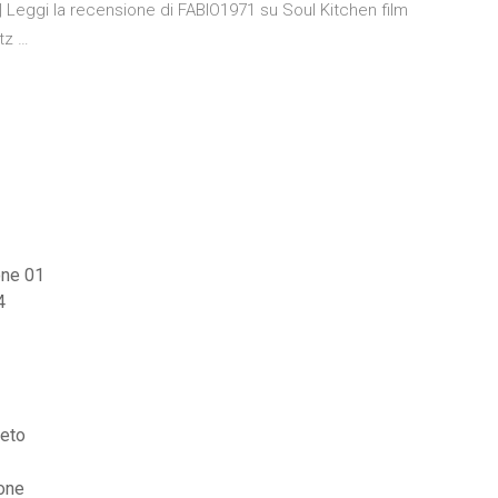
 Leggi la recensione di FABIO1971 su Soul Kitchen film
tz …
ione 01
4
leto
ione