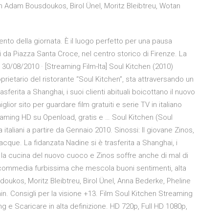
 Adam Bousdoukos, Birol Ünel, Moritz Bleibtreu, Wotan
nto della giornata. È il luogo perfetto per una pausa
 da Piazza Santa Croce, nel centro storico di Firenze. La
i. 30/08/2010 · [Streaming Film-Ita] Soul Kitchen (2010)
rietario del ristorante “Soul Kitchen”, sta attraversando un
sferita a Shanghai, i suoi clienti abituali boicottano il nuovo
lior sito per guardare film gratuiti e serie TV in italiano
reaming HD su Openload, gratis e … Soul Kitchen (Soul
italiani a partire da Gennaio 2010. Sinossi: Il giovane Zinos,
acque. La fidanzata Nadine si è trasferita a Shanghai, i
 la cucina del nuovo cuoco e Zinos soffre anche di mal di
na commedia furbissima che mescola buoni sentimenti, alta
ukos, Moritz Bleibtreu, Birol Ünel, Anna Bederke, Pheline
. Consigli per la visione +13. Film Soul Kitchen Streaming
g e Scaricare in alta definizione. HD 720p, Full HD 1080p,