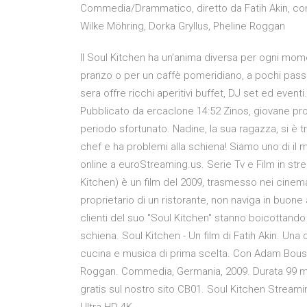
Commedia/Drammatico, diretto da Fatih Akin, con
Wilke Möhring, Dorka Gryllus, Pheline Roggan
Il Soul Kitchen ha un’anima diversa per ogni mome
pranzo o per un caffè pomeridiano, a pochi passi
sera offre ricchi aperitivi buffet, DJ set ed event
Pubblicato da ercaclone 14:52 Zinos, giovane prop
periodo sfortunato. Nadine, la sua ragazza, si è tra
chef e ha problemi alla schiena! Siamo uno di il mig
online a euroStreaming.us. Serie Tv e Film in st
Kitchen) è un film del 2009, trasmesso nei cinema 
proprietario di un ristorante, non naviga in buone 
clienti del suo "Soul Kitchen" stanno boicottando
schiena. Soul Kitchen - Un film di Fatih Akin. U
cucina e musica di prima scelta. Con Adam Bousdo
Roggan. Commedia, Germania, 2009. Durata 99 min
gratis sul nostro sito CB01. Soul Kitchen Streamin