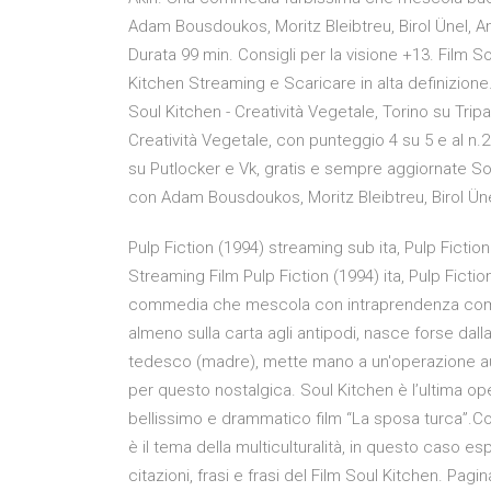
Adam Bousdoukos, Moritz Bleibtreu, Birol Ünel,
Durata 99 min. Consigli per la visione +13. Film S
Kitchen Streaming e Scaricare in alta definizione
Soul Kitchen - Creatività Vegetale, Torino su Tripa
Creatività Vegetale, con punteggio 4 su 5 e al n.2
su Putlocker e Vk, gratis e sempre aggiornate Sou
con Adam Bousdoukos, Moritz Bleibtreu, Birol Ünel: 
Pulp Fiction (1994) streaming sub ita, Pulp Fiction
Streaming Film Pulp Fiction (1994) ita, Pulp Fictio
commedia che mescola con intraprendenza comici
almeno sulla carta agli antipodi, nasce forse dalla
tedesco (madre), mette mano a un'operazione aut
per questo nostalgica. Soul Kitchen è l’ultima ope
bellissimo e drammatico film “La sposa turca”.C
è il tema della multiculturalità, in questo caso es
citazioni, frasi e frasi del Film Soul Kitchen. Pag