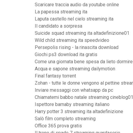
Scaricare traccia audio da youtube online
La papessa streaming ita
Laputa castello nel cielo streaming ita
Il candidato a sorpresa
Suicide squad streaming ita altadefinizione01
Wild child streaming ita speedvideo
Persepolis rising - la rinascita download
Giochi ps3 download ita gratis
Come una giornata bene spesa da lieto dormire
Acqua e sapone streaming dailymotion
Final fantasy torrent
Zohan - tutte le donne vengono al pettine stre
Inviare messaggi con whatsapp da pc
Chiamatemi babbo natale streaming cineblog0
Ispettore barnaby streaming italiano
Harry potter 3 streaming ita altadefinizione
Salò film completo streaming
Office 365 prova gratis
Il trono di spade 7 streaming guardaserie