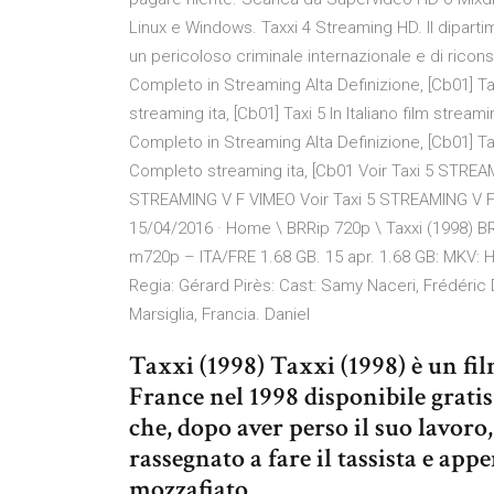
Linux e Windows. Taxxi 4 Streaming HD. Il dipartime
un pericoloso criminale internazionale e di riconse
Completo in Streaming Alta Definizione, [Cb01] Taxi 
streaming ita, [Cb01] Taxi 5 In Italiano film strea
Completo in Streaming Alta Definizione, [Cb01] Ta
Completo streaming ita, [Cb01 Voir Taxi 5 STREA
STREAMING V F VIMEO Voir Taxi 5 STREAMING V F
15/04/2016 · Home \ BRRip 720p \ Taxxi (1998) B
m720p – ITA/FRE 1.68 GB. 15 apr. 1.68 GB: MKV: H
Regia: Gérard Pirès: Cast: Samy Naceri, Frédéric 
Marsiglia, Francia. Daniel
Taxxi (1998) Taxxi (1998) è un f
France nel 1998 disponibile grati
che, dopo aver perso il suo lavoro,
rassegnato a fare il tassista e appe
mozzafiato.