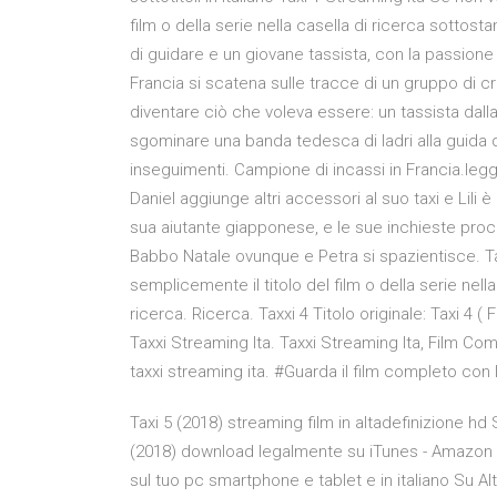
film o della serie nella casella di ricerca sottosta
di guidare e un giovane tassista, con la passione
Francia si scatena sulle tracce di un gruppo di cri
diventare ciò che voleva essere: un tassista dall
sgominare una banda tedesca di ladri alla guida
inseguimenti. Campione di incassi in Francia.leggi
Daniel aggiunge altri accessori al suo taxi e Lili
sua aiutante giapponese, e le sue inchieste proce
Babbo Natale ovunque e Petra si spazientisce. Tax
semplicemente il titolo del film o della serie nella
ricerca. Ricerca. Taxxi 4 Titolo originale: Taxi 4 
Taxxi Streaming Ita. Taxxi Streaming Ita, Film Com
taxxi streaming ita. #Guarda il film completo con 
Taxi 5 (2018) streaming film in altadefinizione hd
(2018) download legalmente su iTunes - Amazon - G
sul tuo pc smartphone e tablet e in italiano Su Alt