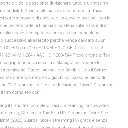
ortale ti da la possibilità di visionare tutte le ultimissime
i mondiali, tutto in totale sicurezza e comodità. Taxxi
iziotto incapace di guidare e un giovane tassista, con la
che per le strade di Francia si scatena sulle tracce di un
arsiglia riceve il compito di sorvegliare un pericoloso
orno successivo all'esercito perché venga caricato su un
(2000) BRRip m720p – ITA/FRE 1.71 GB. Cerca . Taxxi 2
71 GB: MKV: H264 / AAC HD: 1280×544 Titolo originale: Taxi
fesa giapponese va in visita a Marsiglia per vedere le
1 streaming ita. Cartoni Animati per Bambini: Leo il Camion
rioso sta correndo nel parco giochi col cassone pieno di
ione 01 Streaming ita film alta definizione, Taxxi 2 Streaming
 il film completo con …
aming italiano film completo, Taxi 5 Streaming ita nowvideo,
n streaming, Streaming Taxi 5 ita HD, Streaming Taxi 5 Sub
loodshot (2020) Guarda Taxxi 4 streaming ITA gratis e senza
op! Questo film e disponibile anche su Iphone, Android,