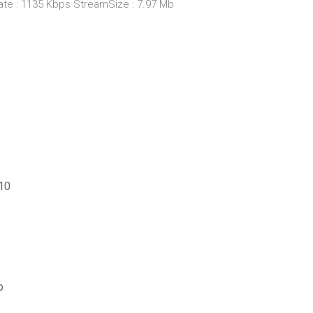
Rate : 1135 Kbps StreamSize : 7.97 Mb
10
p