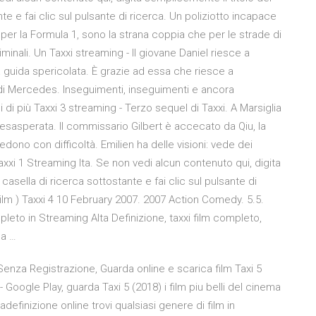
nte e fai clic sul pulsante di ricerca. Un poliziotto incapace
 per la Formula 1, sono la strana coppia che per le strade di
minali. Un Taxxi streaming - Il giovane Daniel riesce a
a guida spericolata. È grazie ad essa che riesce a
 di Mercedes. Inseguimenti, inseguimenti e ancora
 di più Taxxi 3 streaming - Terzo sequel di Taxxi. A Marsiglia
 è esasperata. Il commissario Gilbert è accecato da Qiu, la
dono con difficoltà. Emilien ha delle visioni: vede dei
xi 1 Streaming Ita. Se non vedi alcun contenuto qui, digita
 casella di ricerca sottostante e fai clic sul pulsante di
( Film ) Taxxi 4 10 February 2007. 2007 Action Comedy. 5.5.
pleto in Streaming Alta Definizione, taxxi film completo,
la …
 Senza Registrazione, Guarda online e scarica film Taxi 5
oogle Play, guarda Taxi 5 (2018) i film piu belli del cinema
adefinizione online trovi qualsiasi genere di film in