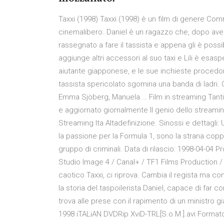
Taxxi (1998) Taxxi (1998) è un film di genere Com
cinemalibero. Daniel è un ragazzo che, dopo aver 
rassegnato a fare il tassista e appena gli è possi
aggiunge altri accessori al suo taxi e Lili è esas
aiutante giapponese, e le sue inchieste procedono 
tassista spericolato sgomina una banda di ladri. 
Emma Sjöberg, Manuela … Film in streaming Tantifil
e aggiornato giornalmente Il genio dello streamin
Streaming Ita Altadefinizione. Sinossi e dettagli:
la passione per la Formula 1, sono la strana coppi
gruppo di criminali. Data di rilascio: 1998-04-04
Studio Image 4 / Canal+ / TF1 Films Production / 
caotico Taxxi, ci riprova. Cambia il regista ma c
la storia del taspoilerista Daniel, capace di far c
trova alle prese con il rapimento di un ministro
1998 iTALiAN DVDRip XviD-TRL[S.o.M.].avi Formato