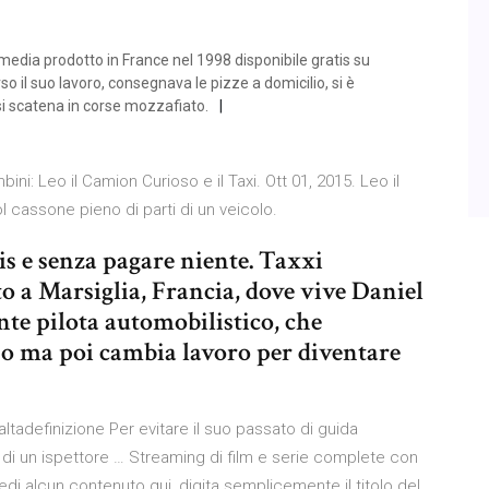
edia prodotto in France nel 1998 disponibile gratis su
o il suo lavoro, consegnava le pizze a domicilio, si è
 si scatena in corse mozzafiato.
ini: Leo il Camion Curioso e il Taxi. Ott 01, 2015. Leo il
 cassone pieno di parti di un veicolo.
s e senza pagare niente. Taxxi
o a Marsiglia, Francia, dove vive Daniel
te pilota automobilistico, che
no ma poi cambia lavoro per diventare
 altadefinizione Per evitare il suo passato di guida
a di un ispettore … Streaming di film e serie complete con
 vedi alcun contenuto qui, digita semplicemente il titolo del