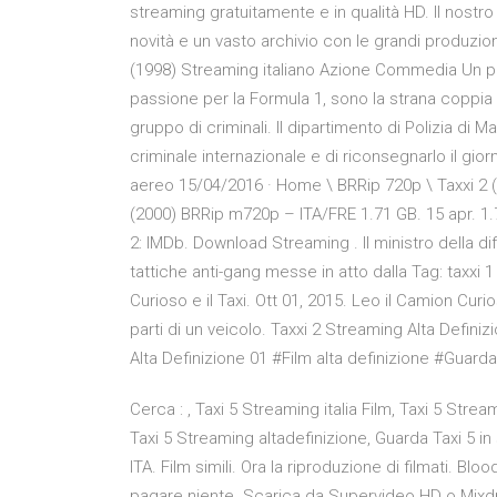
streaming gratuitamente e in qualità HD. Il nostro p
novità e un vasto archivio con le grandi produzion
(1998) Streaming italiano Azione Commedia Un pol
passione per la Formula 1, sono la strana coppia 
gruppo di criminali. Il dipartimento di Polizia di M
criminale internazionale e di riconsegnarlo il gi
aereo 15/04/2016 · Home \ BRRip 720p \ Taxxi 2 
(2000) BRRip m720p – ITA/FRE 1.71 GB. 15 apr. 1.
2: IMDb. Download Streaming . Il ministro della di
tattiche anti-gang messe in atto dalla Tag: taxxi 
Curioso e il Taxi. Ott 01, 2015. Leo il Camion Cu
parti di un veicolo. Taxxi 2 Streaming Alta Definiz
Alta Definizione 01 #Film alta definizione #Guarda
Cerca : , Taxi 5 Streaming italia Film, Taxi 5 Stre
Taxi 5 Streaming altadefinizione, Guarda Taxi 5 i
ITA. Film simili. Ora la riproduzione di filmati. B
pagare niente. Scarica da Supervideo HD o Mixdr