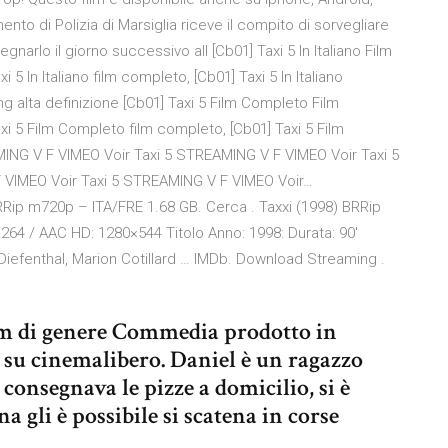
nto di Polizia di Marsiglia riceve il compito di sorvegliare
gnarlo il giorno successivo all [Cb01] Taxi 5 In Italiano Film
5 In Italiano film completo, [Cb01] Taxi 5 In Italiano
ming alta definizione [Cb01] Taxi 5 Film Completo Film
xi 5 Film Completo film completo, [Cb01] Taxi 5 Film
MING V F VIMEO Voir Taxi 5 STREAMING V F VIMEO Voir Taxi 5
 VIMEO Voir Taxi 5 STREAMING V F VIMEO Voir…
RRip m720p – ITA/FRE 1.68 GB. Cerca . Taxxi (1998) BRRip
264 / AAC HD: 1280×544 Titolo Anno: 1998: Durata: 90′
Diefenthal, Marion Cotillard … IMDb. Download Streaming .
ilm di genere Commedia prodotto in
s su cinemalibero. Daniel è un ragazzo
 consegnava le pizze a domicilio, si è
na gli è possibile si scatena in corse