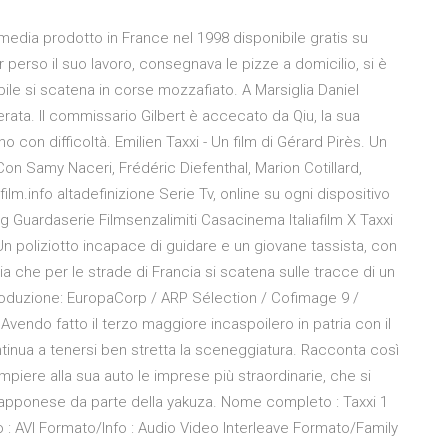
media prodotto in France nel 1998 disponibile gratis su
perso il suo lavoro, consegnava le pizze a domicilio, si è
bile si scatena in corse mozzafiato. A Marsiglia Daniel
perata. Il commissario Gilbert è accecato da Qiu, la sua
con difficoltà. Emilien Taxxi - Un film di Gérard Pirès. Un
Con Samy Naceri, Frédéric Diefenthal, Marion Cotillard,
m.info altadefinizione Serie Tv, online su ogni dispositivo
g Guardaserie Filmsenzalimiti Casacinema Italiafilm X Taxxi
 Un poliziotto incapace di guidare e un giovane tassista, con
a che per le strade di Francia si scatena sulle tracce di un
 Produzione: EuropaCorp / ARP Sélection / Cofimage 9 /
Avendo fatto il terzo maggiore incaspoilero in patria con il
ontinua a tenersi ben stretta la sceneggiatura. Racconta così
ompiere alla sua auto le imprese più straordinarie, che si
 giapponese da parte della yakuza. Nome completo : Taxxi 1
 : AVI Formato/Info : Audio Video Interleave Formato/Family