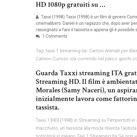
HD 1080p gratuiti su …
Taxxi (1998) Taxxi (1998) è un film di genere Comm
cinemalibero. Daniel è un ragazzo che, dopo aver pers
rassegnato a fare il tassista e appena gli è possibile
1 Comments
Tag: taxxi 1 streaming ita. Cartoni Animati per Bamb
Camion Curioso sta correndo nel parco giochi col
Guarda Taxxi streaming ITA grati
Streaming HD. Il film è ambientat
Morales (Samy Naceri), un aspiran
inizialmente lavora come fattori
tassista.
Taxxi 1 [HD] (1998) in Streaming su Filmpertutti in
macchiato, un tassista alla moda diventa l'autist
sottotitoli in italiano Taxi 1 Streaming Ita Se non