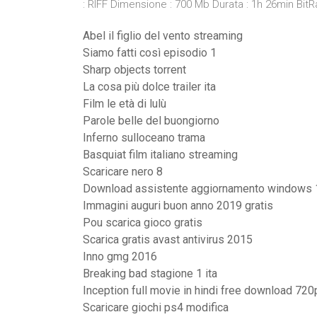
: RIFF Dimensione : 700 Mb Durata : 1h 26min Bit
Abel il figlio del vento streaming
Siamo fatti così episodio 1
Sharp objects torrent
La cosa più dolce trailer ita
Film le età di lulù
Parole belle del buongiorno
Inferno sulloceano trama
Basquiat film italiano streaming
Scaricare nero 8
Download assistente aggiornamento windows 
Immagini auguri buon anno 2019 gratis
Pou scarica gioco gratis
Scarica gratis avast antivirus 2015
Inno gmg 2016
Breaking bad stagione 1 ita
Inception full movie in hindi free download 720
Scaricare giochi ps4 modifica