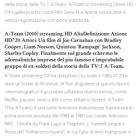
della storia della TV: l’ A-Team. A-Team in Streaming Online HD
ITA | gallerycarton.com| Film SerieTv e Anime senza limiti e
senza registrazione con poca pubblicità.
A-Team (2010) streaming. HD AltaDefinizione Azione
HD720 Attori: Un film di Joe Carnahan con Bradley
Cooper, Liam Neeson, Quinton 'Rampage' Jackson,
Sharlto Copley. Finalmente sul grande schermo le
adrenaliniche imprese del piu famoso e improbabile
gruppo di ex-soldati della storia della TV: l’ A-Team.
A-Team streaming ITA ha debuttato nei teatri il 1983-01-23 e
dura un totale di 45 minuti. Al fine di godere di questo lavoro
cinematografico è possibile utilizzare diversi servizi, come
Netflix, pay per view o altri come eMule o torrent. A-Team
(The A-Team) è una serie televisiva statunitense trasmessa in
prima visione assoluta dal 1983 al 1987 sul canale televisivo
NBC.. Creata da Frank Lupo e Stephen J. Cannell, segue il
filone del "militarismo buono", in cui l'uso di armi ingegnose e