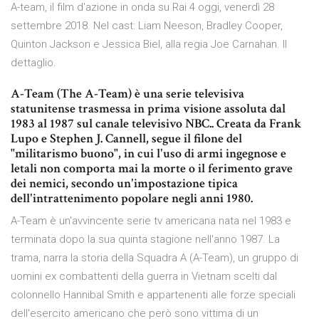
A-team, il film d'azione in onda su Rai 4 oggi, venerdì 28
settembre 2018. Nel cast: Liam Neeson, Bradley Cooper,
Quinton Jackson e Jessica Biel, alla regia Joe Carnahan. Il
dettaglio.
A-Team (The A-Team) è una serie televisiva
statunitense trasmessa in prima visione assoluta dal
1983 al 1987 sul canale televisivo NBC.. Creata da Frank
Lupo e Stephen J. Cannell, segue il filone del
"militarismo buono", in cui l'uso di armi ingegnose e
letali non comporta mai la morte o il ferimento grave
dei nemici, secondo un'impostazione tipica
dell'intrattenimento popolare negli anni 1980.
A-Team è un'avvincente serie tv americana nata nel 1983 e
terminata dopo la sua quinta stagione nell'anno 1987. La
trama, narra la storia della Squadra A (A-Team), un gruppo di
uomini ex combattenti della guerra in Vietnam scelti dal
colonnello Hannibal Smith e appartenenti alle forze speciali
dell'esercito americano che però sono vittima di un