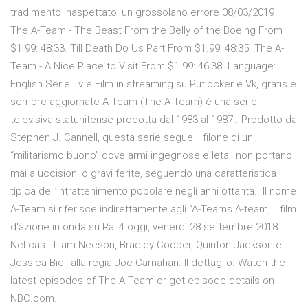
tradimento inaspettato, un grossolano errore 08/03/2019 ·
The A-Team - The Beast From the Belly of the Boeing From
$1.99: 48:33. Till Death Do Us Part From $1.99: 48:35. The A-
Team - A Nice Place to Visit From $1.99: 46:38. Language:
English Serie Tv e Film in streaming su Putlocker e Vk, gratis e
sempre aggiornate A-Team (The A-Team) è una serie
televisiva statunitense prodotta dal 1983 al 1987.. Prodotto da
Stephen J. Cannell, questa serie segue il filone di un
“militarismo buono” dove armi ingegnose e letali non portano
mai a uccisioni o gravi ferite, seguendo una caratteristica
tipica dell’intrattenimento popolare negli anni ottanta.. Il nome
A-Team si riferisce indirettamente agli “A-Teams A-team, il film
d'azione in onda su Rai 4 oggi, venerdì 28 settembre 2018.
Nel cast: Liam Neeson, Bradley Cooper, Quinton Jackson e
Jessica Biel, alla regia Joe Carnahan. Il dettaglio. Watch the
latest episodes of The A-Team or get episode details on
NBC.com.