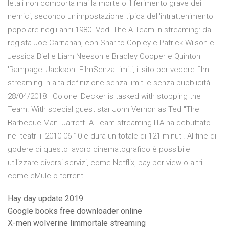
letali non comporta mai la morte o il ferimento grave dei
nemici, secondo un'impostazione tipica dell'intrattenimento
popolare negli anni 1980. Vedi The A-Team in streaming: dal
regista Joe Carnahan, con Sharlto Copley e Patrick Wilson e
Jessica Biel e Liam Neeson e Bradley Cooper e Quinton
'Rampage' Jackson. FilmSenzaLimiti, il sito per vedere film
streaming in alta definizione senza limiti e senza pubblicità
28/04/2018 · Colonel Decker is tasked with stopping the
Team. With special guest star John Vernon as Ted "The
Barbecue Man" Jarrett. A-Team streaming ITA ha debuttato
nei teatri il 2010-06-10 e dura un totale di 121 minuti. Al fine di
godere di questo lavoro cinematografico è possibile
utilizzare diversi servizi, come Netflix, pay per view o altri
come eMule o torrent.
Hay day update 2019
Google books free downloader online
X-men wolverine limmortale streaming