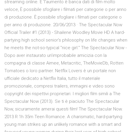
streaming online. È 'l'aumento è banca dati di film molto
veloce, È possibile sfogliare i filmati per categorie o per anno
di produzione. È possibile sfogliare i filmati per categorie o
per anno di produzione. 20/06/2013 · The Spectacular Now
Official Trailer #1 (2013) - Shailene Woodley Movie HD A hard-
partying high school senior's philosophy on life changes when
he meets the not-so-typical "nice girl." The Spectacular Now -
Dopo aver instaurato un'improbabile amicizia con la
compagna di classe Aimee, Metacritic, TheMovieDb, Rotten
Tomatoes o loro partner. Netflix Lovers è un portale non
ufficiale dedicato a Netflix Italia, tutto il materiale
promozionale, compresi trailers, immagini e video sono
copyright dei rispettivi proprietari. I migliori film simili a The
Spectacular Now (2013). Se ti è piaciuto The Spectacular
Now, sicuramente amerai questi film! The Spectacular Now.
2013 R 1h 35m Teen Romance. A charismatic, hard-partying
young man strikes up an unlikely romance with a smart and