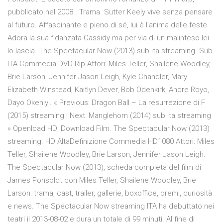
pubblicato nel 2008.. Trama. Sutter Keely vive senza pensare
al futuro. Affascinante e pieno di sé, lui è l'anima delle feste.
Adora la sua fidanzata Cassidy ma per via di un malinteso lei
lo lascia. The Spectacular Now (2013) sub ita streaming. Sub-
ITA Commedia DVD Rip Attori: Miles Teller, Shailene Woodley,
Brie Larson, Jennifer Jason Leigh, Kyle Chandler, Mary
Elizabeth Winstead, Kaitlyn Dever, Bob Odenkirk, Andre Royo,
Dayo Okeniyi. « Previous: Dragon Ball – La resurrezione di F
(2015) streaming | Next: Manglehorn (2014) sub ita streaming
» Openload HD; Download Film. The Spectacular Now (2013)
streaming. HD AltaDefinizione Commedia HD1080 Attori: Miles
Teller, Shailene Woodley, Brie Larson, Jennifer Jason Leigh.
The Spectacular Now (2013), scheda completa del film di
James Ponsoldt con Miles Teller, Shailene Woodley, Brie
Larson: trama, cast, trailer, gallerie, boxoffice, premi, curiosità
e news. The Spectacular Now streaming ITA ha debuttato nei
teatri il 2013-08-02 e dura un totale di 99 minuti. Al fine di