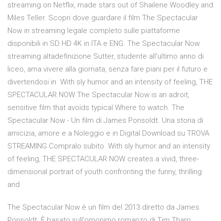
streaming on Netflix, made stars out of Shailene Woodley and
Miles Teller. Scopri dove guardare il film The Spectacular
Now in streaming legale completo sulle piattaforme
disponibili in SD HD 4K in ITA e ENG. The Spectacular Now
streaming altadefinizione Sutter, studente all'ultimo anno di
liceo, ama vivere alla giornata, senza fare piani per il futuro e
divertendosi in With sly humor and an intensity of feeling, THE
SPECTACULAR NOW The Spectacular Now is an adroit,
sensitive film that avoids typical Where to watch. The
Spectacular Now - Un film di James Ponsoldt. Una storia di
amicizia, amore e a Noleggio e in Digital Download su TROVA
STREAMING Compralo subito With sly humor and an intensity
of feeling, THE SPECTACULAR NOW creates a vivid, three-
dimensional portrait of youth confronting the funny, thrilling
and
The Spectacular Now è un film del 2013 diretto da James
Ponsoldt. È basato sull'omonimo romanzo di Tim Tharp,