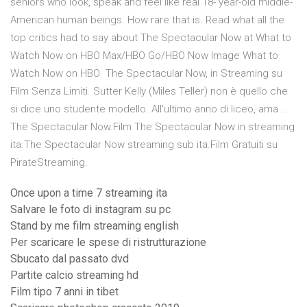
seniors who look, speak and feel like real 18- year-old middle-
American human beings. How rare that is. Read what all the
top critics had to say about The Spectacular Now at What to
Watch Now on HBO Max/HBO Go/HBO Now Image What to
Watch Now on HBO The Spectacular Now, in Streaming su
Film Senza Limiti. Sutter Kelly (Miles Teller) non è quello che
si dice uno studente modello. All'ultimo anno di liceo, ama …
The Spectacular Now.Film The Spectacular Now in streaming
ita.The Spectacular Now streaming sub ita.Film Gratuiti su
PirateStreaming.
Once upon a time 7 streaming ita
Salvare le foto di instagram su pc
Stand by me film streaming english
Per scaricare le spese di ristrutturazione
Sbucato dal passato dvd
Partite calcio streaming hd
Film tipo 7 anni in tibet