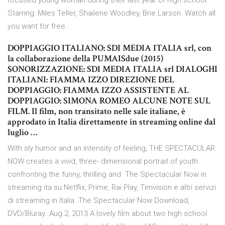
focused young woman during their last year of high school.
Starring: Miles Teller, Shailene Woodley, Brie Larson. Watch all
you want for free.
DOPPIAGGIO ITALIANO: SDI MEDIA ITALIA srl, con
la collaborazione della PUMAISdue (2015)
SONORIZZAZIONE: SDI MEDIA ITALIA srl DIALOGHI
ITALIANI: FIAMMA IZZO DIREZIONE DEL
DOPPIAGGIO: FIAMMA IZZO ASSISTENTE AL
DOPPIAGGIO: SIMONA ROMEO ALCUNE NOTE SUL
FILM. Il film, non transitato nelle sale italiane, è
approdato in Italia direttamente in streaming online dal
luglio …
With sly humor and an intensity of feeling, THE SPECTACULAR
NOW creates a vivid, three- dimensional portrait of youth
confronting the funny, thrilling and The Spectacular Now in
streaming ita su Netflix, Prime, Rai Play, Timvision e altri servizi
di streaming in Italia. The Spectacular Now Download,
DVD/Bluray Aug 2, 2013 A lovely film about two high school