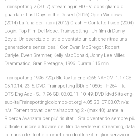
Trainspotting 2 (2017) streaming in HD - Vi consigliamo di
guardare: Last Days in the Desert (2016) Open Windows
(2014) La furia dei Titani (2012) Crash – Contatto fisico (2004)
Login. Top Film Del Mese. Trainspotting - Un film di Danny
Boyle. Un esercizio di stile diventato un cult che ritrae una
generazione senza ideali. Con Ewan McGregor, Robert
Carlyle, Ewen Bremner, Kelly MacDonald, Jonny Lee Miller.
Drammatico, Gran Bretagna, 1996. Durata 115 min.
Trainspotting 1996 720p BluRay Ita Eng x265-NAHOM: 1.17 GB:
05.10.14: 23: 5: DVD: Trainspotting [BDrip 1080p - H264 - Ita
DTS Eng Aac - S.. 7.96 GB: 03.02.11: 10: 49: DVD [dvd5-ita-eng-
sub-ita]Trainspotting[colombo-bt.org] 4.05 GB: 07.08.07: n/a:
n/a: Torrent trovati per trainspotting 2 - (max 40) usate la
Ricerca Avanzata per piu' risultati . Sta diventando sempre più
difficile riuscire a trovare dei film da vedere in streaming, data
la marea di siti che promettono di offrire il miglior servizio in