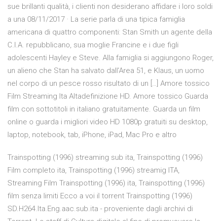
sue brillanti qualità, i clienti non desiderano affidare i loro soldi
a una 08/11/2017 · La serie parla di una tipica famiglia
americana di quattro componenti: Stan Smith un agente della
C.I.A. repubblicano, sua moglie Francine e i due figli
adolescenti Hayley e Steve. Alla famiglia si aggiungono Roger,
un alieno che Stan ha salvato dall’Area 51, e Klaus, un uomo
nel corpo di un pesce rosso risultato di un […] Amore tossico
Film Streaming Ita Altadefinizione HD. Amore tossico Guarda
film con sottotitoli in italiano gratuitamente. Guarda un film
online o guarda i migliori video HD 1080p gratuiti su desktop,
laptop, notebook, tab, iPhone, iPad, Mac Pro e altro
Trainspotting (1996) streaming sub ita, Trainspotting (1996)
Film completo ita, Trainspotting (1996) streamig ITA,
Streaming Film Trainspotting (1996) ita, Trainspotting (1996)
film senza limiti Ecco a voi il torrent Trainspotting (1996)
SD.H264.Ita.Eng.aac.sub.ita - proveniente dagli archivi di