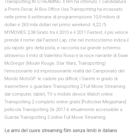
Trainspotting IN STREAMING. Il film ha ottenuto 1 candidatura
a Premi Oscar, Al Box Office Usa Trainspotting ha incassato
nelle prime 6 settimane di programmazione 10,9 milioni di
dollari e 263 mila dollari nel primo weekend. 4,22 /5.
MYMOVIES 2,38 Girato tra il 2010 e il 2011 Fastest, il più veloce
prende il nome dal Fastest Lap, che nel motociclismo indica il
più rapido giro della pista, e racconta sul grande schermo
attraverso il mito di Valentino Rossi e la voce narrante di Ewan
McGregor (Moulin Rouge, Star Wars, Trainspotting)
l'emozionante ed impressionante realtà del Campionato del
Mondo MotoGP: le cadute più difficili, l Sarete in grado di
trasmettere o guardare Trainspotting 2 Full Movie Streaming
dal computer, tablet, TV o mobile device.Watch online
Trainspotting 2 completo online gratis [Putlocker-Megashare]
pellicola Trainspotting 2e 2017 è attualmente accessibile a
Guarda Trainspotting 2 online Full Movie Streaming.
Le armi del cuore streaming film senza limiti in italiano