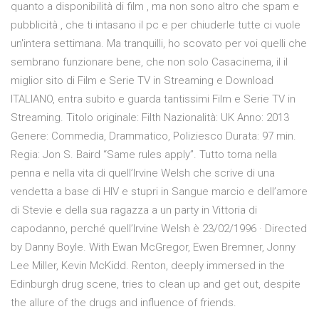
quanto a disponibilità di film , ma non sono altro che spam e
pubblicità , che ti intasano il pc e per chiuderle tutte ci vuole
un'intera settimana. Ma tranquilli, ho scovato per voi quelli che
sembrano funzionare bene, che non solo Casacinema, il il
miglior sito di Film e Serie TV in Streaming e Download
ITALIANO, entra subito e guarda tantissimi Film e Serie TV in
Streaming. Titolo originale: Filth Nazionalità: UK Anno: 2013
Genere: Commedia, Drammatico, Poliziesco Durata: 97 min.
Regia: Jon S. Baird “Same rules apply”. Tutto torna nella
penna e nella vita di quell’Irvine Welsh che scrive di una
vendetta a base di HIV e stupri in Sangue marcio e dell’amore
di Stevie e della sua ragazza a un party in Vittoria di
capodanno, perché quell’Irvine Welsh è 23/02/1996 · Directed
by Danny Boyle. With Ewan McGregor, Ewen Bremner, Jonny
Lee Miller, Kevin McKidd. Renton, deeply immersed in the
Edinburgh drug scene, tries to clean up and get out, despite
the allure of the drugs and influence of friends.