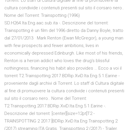
Torrent. Lo staff di Cultura digitale al fine di promuovere la
cultura condivide i contenuti presenti sul sito il corsaro nero..
Nome del Torrent: Trainspotting (1996)
SD.H264.Ita.Eng.aac.sub.ita -. Descrizione del torrent:
Trainspotting è un film del 1996 diretto da Danny Boyle, tratto
dal 27/01/2013 · Mark Renton (Ewan McGregor), a young man
with few prospects and fewer ambitions, lives in
economically depressed Edinburgh. Like most of his friends,
Renton is a heroin addict who loves the drug's blissful
nothingness; financing his habit also provides … Ecco a voi il
torrent T2.Trainspotting.2017.BDRip.XviD.Ita.Eng.5.1.Earine -
proveniente dagli archivi di Torrent. Lo staff di Cultura digitale
al fine di promuovere la cultura condivide i contenuti presenti
sul sito il corsaro nero.. Nome del Torrent:
T2.Trainspotting.2017.BDRip.XviD.Ita.Eng.5.1.Earine -.
Descrizione del torrent: [center][size=12pt]T2 -
TRAINSPOTTING 2 2017 [BDRip.XviD.Ita.Eng Trainspotting 2
(2017) streaming ITA Gratis. Trainspotting 2 (2017) - Trailer.