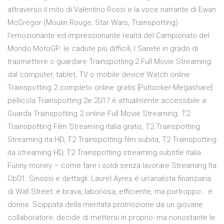
attraverso il mito di Valentino Rossi e la voce narrante di Ewan
McGregor (Moulin Rouge, Star Wars, Trainspotting)
l'emozionante ed impressionante realtà del Campionato del
Mondo MotoGP: le cadute più difficili, l Sarete in grado di
trasmettere o guardare Trainspotting 2 Full Movie Streaming
dal computer, tablet, TV o mobile device.Watch online
Trainspotting 2 completo online gratis [Putlocker-Megashare]
pellicola Trainspotting 2e 2017 è attualmente accessibile a
Guarda Trainspotting 2 online Full Movie Streaming. T2
Trainspotting Film Streaming italia gratis, T2 Trainspotting
Streaming ita HD, T2 Trainspotting film subita, T2 Trainspotting
ita streaming HD, T2 Trainspotting streaming subtitle italia
Funny money – come fare i soldi senza lavorare Streaming Ita
Cb01. Sinossi e dettagli: Laurel Ayres è un’analista finanziaria
di Wall Street: è brava, laboriosa, efficiente, ma purtroppo… è
donna. Scippata della meritata promozione da un giovane
collaboratore, decide di mettersi in proprio: ma nonostante le