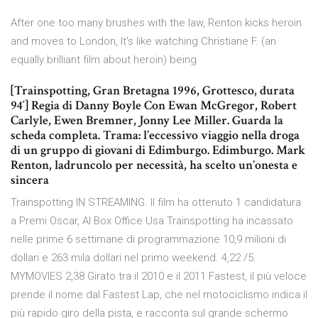
After one too many brushes with the law, Renton kicks heroin
and moves to London, It's like watching Christiane F. (an
equally brilliant film about heroin) being
[Trainspotting, Gran Bretagna 1996, Grottesco, durata
94′] Regia di Danny Boyle Con Ewan McGregor, Robert
Carlyle, Ewen Bremner, Jonny Lee Miller. Guarda la
scheda completa. Trama: l’eccessivo viaggio nella droga
di un gruppo di giovani di Edimburgo. Edimburgo. Mark
Renton, ladruncolo per necessità, ha scelto un’onesta e
sincera
Trainspotting IN STREAMING. Il film ha ottenuto 1 candidatura
a Premi Oscar, Al Box Office Usa Trainspotting ha incassato
nelle prime 6 settimane di programmazione 10,9 milioni di
dollari e 263 mila dollari nel primo weekend. 4,22 /5.
MYMOVIES 2,38 Girato tra il 2010 e il 2011 Fastest, il più veloce
prende il nome dal Fastest Lap, che nel motociclismo indica il
più rapido giro della pista, e racconta sul grande schermo