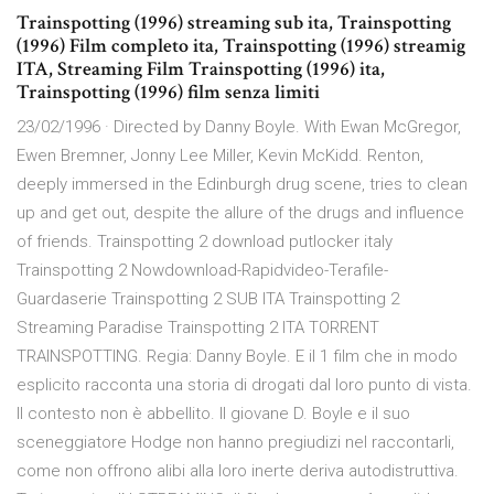
Trainspotting (1996) streaming sub ita, Trainspotting
(1996) Film completo ita, Trainspotting (1996) streamig
ITA, Streaming Film Trainspotting (1996) ita,
Trainspotting (1996) film senza limiti
23/02/1996 · Directed by Danny Boyle. With Ewan McGregor,
Ewen Bremner, Jonny Lee Miller, Kevin McKidd. Renton,
deeply immersed in the Edinburgh drug scene, tries to clean
up and get out, despite the allure of the drugs and influence
of friends. Trainspotting 2 download putlocker italy
Trainspotting 2 Nowdownload-Rapidvideo-Terafile-
Guardaserie Trainspotting 2 SUB ITA Trainspotting 2
Streaming Paradise Trainspotting 2 ITA TORRENT
TRAINSPOTTING. Regia: Danny Boyle. E il 1 film che in modo
esplicito racconta una storia di drogati dal loro punto di vista.
Il contesto non è abbellito. Il giovane D. Boyle e il suo
sceneggiatore Hodge non hanno pregiudizi nel raccontarli,
come non offrono alibi alla loro inerte deriva autodistruttiva.