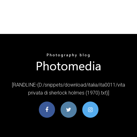
[RANDLINE-(D:/snippets/download/italia/ita0011/vita
privata di sherlock holmes (1970).txt)]