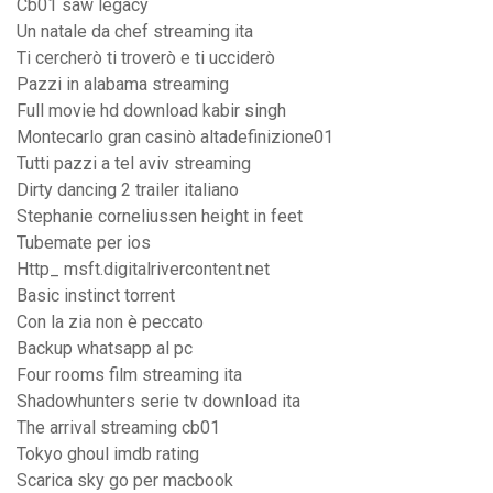
Cb01 saw legacy
Un natale da chef streaming ita
Ti cercherò ti troverò e ti ucciderò
Pazzi in alabama streaming
Full movie hd download kabir singh
Montecarlo gran casinò altadefinizione01
Tutti pazzi a tel aviv streaming
Dirty dancing 2 trailer italiano
Stephanie corneliussen height in feet
Tubemate per ios
Http_ msft.digitalrivercontent.net
Basic instinct torrent
Con la zia non è peccato
Backup whatsapp al pc
Four rooms film streaming ita
Shadowhunters serie tv download ita
The arrival streaming cb01
Tokyo ghoul imdb rating
Scarica sky go per macbook