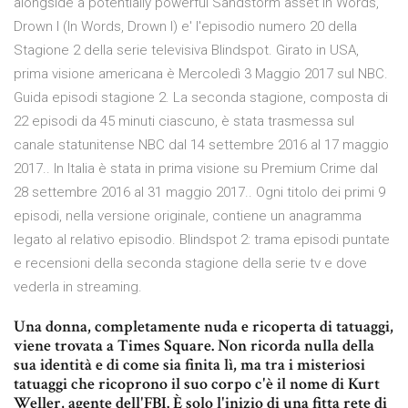
alongside a potentially powerful Sandstorm asset In Words,
Drown I (In Words, Drown I) e' l'episodio numero 20 della
Stagione 2 della serie televisiva Blindspot. Girato in USA,
prima visione americana è Mercoledì 3 Maggio 2017 sul NBC.
Guida episodi stagione 2. La seconda stagione, composta di
22 episodi da 45 minuti ciascuno, è stata trasmessa sul
canale statunitense NBC dal 14 settembre 2016 al 17 maggio
2017.. In Italia è stata in prima visione su Premium Crime dal
28 settembre 2016 al 31 maggio 2017.. Ogni titolo dei primi 9
episodi, nella versione originale, contiene un anagramma
legato al relativo episodio. Blindspot 2: trama episodi puntate
e recensioni della seconda stagione della serie tv e dove
vederla in streaming.
Una donna, completamente nuda e ricoperta di tatuaggi,
viene trovata a Times Square. Non ricorda nulla della
sua identità e di come sia finita lì, ma tra i misteriosi
tatuaggi che ricoprono il suo corpo c'è il nome di Kurt
Weller, agente dell'FBI. È solo l'inizio di una fitta rete di