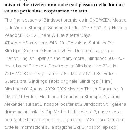
misteri che riveleranno indizi sul passato della donna e
su una pericolosa cospirazione in atto.
The final season of Blindspot premieres in ONE WEEK. Mostra
tutti. Video. Blindspot Season 5 Trailer. 2179. 253. Say Hello to
Peacock. 164. 2. There Will Be #BetterDays.
#TogetherStartsHere. 543. 20… Download Subtitles For
Blindspot Season 2 Episode 20 For Different Languages
French, English, Spanish and many more , Blindspot S02E20 -
my-subs.co Blindspot Download Ita Blindspotting 20 July
2018. 2018 Comedy Drama. 7.5. TMDb: 7.5/10 331 votes.
Guarda ora. Blindlings Titolo originale: Blindlings ( Film )
Blindlings 01 August 2009. 2009 Mystery Thriller Romance. 0.
TMDb: /10 votes. Blindspot: 10 curiosità Blindspot 2, Jamie
Alexander sul set Blindspot: poster st.2 Blindpost St1: galleria
di immagini Trailer & Clip Vedi tutti. Blindspot 2, nuovo spot
con Archie Panjabi Scopri sulla guida di TV Sorrisi e Canzoni
tutte le informazioni sulla stagione 2 di Blindspot: episodi,