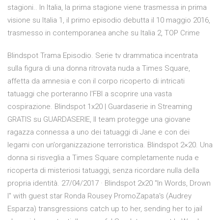
stagioni.. In Italia, la prima stagione viene trasmessa in prima
visione su Italia 1, il primo episodio debutta il 10 maggio 2016,
trasmesso in contemporanea anche su Italia 2, TOP Crime
Blindspot Trama Episodio. Serie tv drammatica incentrata
sulla figura di una donna ritrovata nuda a Times Square,
affetta da amnesia e con il corpo ricoperto di intricati
tatuaggi che porteranno l'FBI a scoprire una vasta
cospirazione. Blindspot 1x20 | Guardaserie in Streaming
GRATIS su GUARDASERIE, Il team protegge una giovane
ragazza connessa a uno dei tatuaggi di Jane e con dei
legami con un’organizzazione terroristica. Blindspot 2×20. Una
donna si risveglia a Times Square completamente nuda e
ricoperta di misteriosi tatuaggi, senza ricordare nulla della
propria identità. 27/04/2017 · Blindspot 2x20 "In Words, Drown
I" with guest star Ronda Rousey PromoZapata's (Audrey
Esparza) transgressions catch up to her, sending her to jail