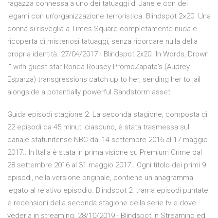
ragazza connessa a uno dei tatuaggi di Jane e con dei
legami con un’organizzazione terroristica. Blindspot 2×20. Una
donna si risveglia a Times Square completamente nuda e
ricoperta di misteriosi tatuaggi, senza ricordare nulla della
propria identità. 27/04/2017 · Blindspot 2x20 "In Words, Drown
I" with guest star Ronda Rousey PromoZapata's (Audrey
Esparza) transgressions catch up to her, sending her to jail
alongside a potentially powerful Sandstorm asset
Guida episodi stagione 2. La seconda stagione, composta di
22 episodi da 45 minuti ciascuno, è stata trasmessa sul
canale statunitense NBC dal 14 settembre 2016 al 17 maggio
2017.. In Italia è stata in prima visione su Premium Crime dal
28 settembre 2016 al 31 maggio 2017.. Ogni titolo dei primi 9
episodi, nella versione originale, contiene un anagramma
legato al relativo episodio. Blindspot 2: trama episodi puntate
e recensioni della seconda stagione della serie tv e dove
vederla in streaming. 28/10/2019 · Blindspot in Streaming ed