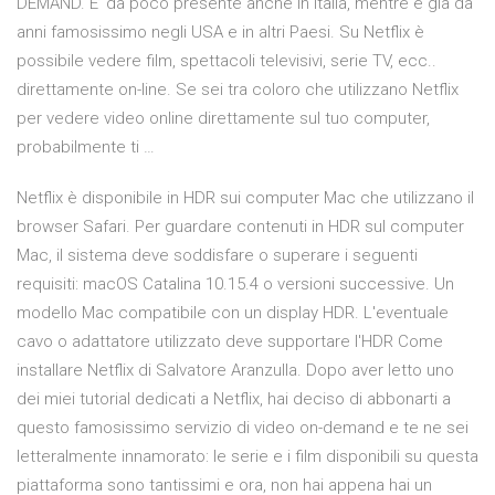
DEMAND. E’ da poco presente anche in Italia, mentre è già da
anni famosissimo negli USA e in altri Paesi. Su Netflix è
possibile vedere film, spettacoli televisivi, serie TV, ecc..
direttamente on-line. Se sei tra coloro che utilizzano Netflix
per vedere video online direttamente sul tuo computer,
probabilmente ti …
Netflix è disponibile in HDR sui computer Mac che utilizzano il
browser Safari. Per guardare contenuti in HDR sul computer
Mac, il sistema deve soddisfare o superare i seguenti
requisiti: macOS Catalina 10.15.4 o versioni successive. Un
modello Mac compatibile con un display HDR. L'eventuale
cavo o adattatore utilizzato deve supportare l'HDR Come
installare Netflix di Salvatore Aranzulla. Dopo aver letto uno
dei miei tutorial dedicati a Netflix, hai deciso di abbonarti a
questo famosissimo servizio di video on-demand e te ne sei
letteralmente innamorato: le serie e i film disponibili su questa
piattaforma sono tantissimi e ora, non hai appena hai un