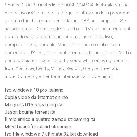
Scarica GRATIS Qustodio per iOS! SCARICA. Installalo sul tuo
dispositivo iOS e su quello Segui le istruzioni della procedura
guidata di installazione per installare OBS sul computer. Se
hai scaricato il Come vedere Netflix in TV comodamente dal
divano di casa può guardare su qualsiasi dispositivo,
computer fisso, portatile, Mac, smartphone o tablet: alla
corrente e all'ADSL, ti sarà sufficiente installare l'app di Netflix
ebuona visione! Text or chat by voice while enjoying content
from YouTube, Netflix, Vimeo, Reddit , Google Drive, and
more! Come together for a international movie night,
Iso windows 10 pro italiano
Copia video da internet online
Maigret 2016 streaming ita
Jason bourne torrent ita
Il mio amico a quattro zampe streaming ita
Most beautiful island streaming
Iso file windows 7 ultimate 32 bit download