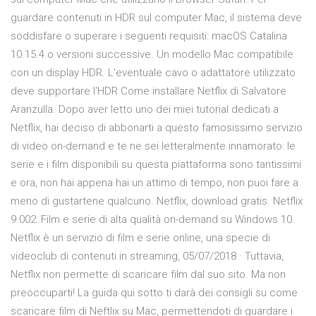
guardare contenuti in HDR sul computer Mac, il sistema deve
soddisfare o superare i seguenti requisiti: macOS Catalina
10.15.4 o versioni successive. Un modello Mac compatibile
con un display HDR. L'eventuale cavo o adattatore utilizzato
deve supportare l'HDR Come installare Netflix di Salvatore
Aranzulla. Dopo aver letto uno dei miei tutorial dedicati a
Netflix, hai deciso di abbonarti a questo famosissimo servizio
di video on-demand e te ne sei letteralmente innamorato: le
serie e i film disponibili su questa piattaforma sono tantissimi
e ora, non hai appena hai un attimo di tempo, non puoi fare a
meno di gustartene qualcuno. Netflix, download gratis. Netflix
9.002: Film e serie di alta qualità on-demand su Windows 10.
Netflix è un servizio di film e serie online, una specie di
videoclub di contenuti in streaming, 05/07/2018 · Tuttavia,
Netflix non permette di scaricare film dal suo sito. Ma non
preoccuparti! La guida qui sotto ti darà dei consigli su come
scaricare film di Neftlix su Mac, permettendoti di guardare i