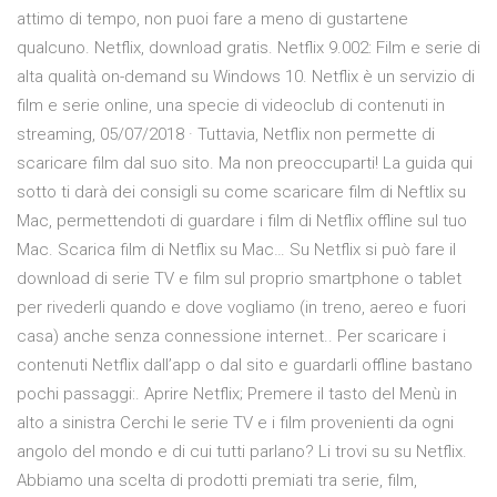
attimo di tempo, non puoi fare a meno di gustartene
qualcuno. Netflix, download gratis. Netflix 9.002: Film e serie di
alta qualità on-demand su Windows 10. Netflix è un servizio di
film e serie online, una specie di videoclub di contenuti in
streaming, 05/07/2018 · Tuttavia, Netflix non permette di
scaricare film dal suo sito. Ma non preoccuparti! La guida qui
sotto ti darà dei consigli su come scaricare film di Neftlix su
Mac, permettendoti di guardare i film di Netflix offline sul tuo
Mac. Scarica film di Netflix su Mac… Su Netflix si può fare il
download di serie TV e film sul proprio smartphone o tablet
per rivederli quando e dove vogliamo (in treno, aereo e fuori
casa) anche senza connessione internet.. Per scaricare i
contenuti Netflix dall’app o dal sito e guardarli offline bastano
pochi passaggi:. Aprire Netflix; Premere il tasto del Menù in
alto a sinistra Cerchi le serie TV e i film provenienti da ogni
angolo del mondo e di cui tutti parlano? Li trovi su su Netflix.
Abbiamo una scelta di prodotti premiati tra serie, film,