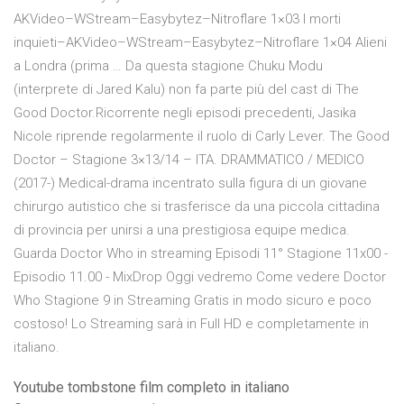
AKVideo–WStream–Easybytez–Nitroflare 1×03 I morti
inquieti–AKVideo–WStream–Easybytez–Nitroflare 1×04 Alieni
a Londra (prima … Da questa stagione Chuku Modu
(interprete di Jared Kalu) non fa parte più del cast di The
Good Doctor.Ricorrente negli episodi precedenti, Jasika
Nicole riprende regolarmente il ruolo di Carly Lever. The Good
Doctor – Stagione 3×13/14 – ITA. DRAMMATICO / MEDICO
(2017-) Medical-drama incentrato sulla figura di un giovane
chirurgo autistico che si trasferisce da una piccola cittadina
di provincia per unirsi a una prestigiosa equipe medica.
Guarda Doctor Who in streaming Episodi 11° Stagione 11x00 -
Episodio 11.00 - MixDrop Oggi vedremo Come vedere Doctor
Who Stagione 9 in Streaming Gratis in modo sicuro e poco
costoso! Lo Streaming sarà in Full HD e completamente in
italiano.
Youtube tombstone film completo in italiano