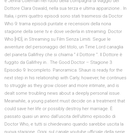
e Jenna Coleman nel ruolo della compagna di viaggio del
Dottore Clara Oswald, nella sua terza e ultima apparizione.. In
Italia, i primi quattro episodi sono stati trasmessi da Doctor
Who 9: trama episodi puntate e recensioni della nona
stagione della serie tv e dove vederla in streaming. Doctor
Who [HD], in Streaming su Film Senza Limiti. Segue le
avventure del personaggio del titolo, un Time Lord canaglia
del pianeta Gallifrey che si chiama " il Dottore ". Il Dottore è
fuggito da Gallifrey in.. The Good Doctor – Stagione 3
Episodio 9. Incompleto. Panoramica: Shaun is ready for the
next step in his relationship with Carly; however, he continues
to struggle as they grow closer and more intimate, and is
dealt some troubling news about a deeply personal issue.
Meanwhile, a young patient must decide on a treatment that
could save her life or possibly destroy her marriage. È
passato quasi un anno dall'uscita dell'ultimo episodio di
Doctor Who, e tutti si chiedevano quando sarebbe uscita la
nuova stagione. Oggi, sul canale youtube ufficiale della serie,