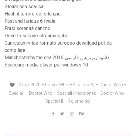
Steam non scarica
Hush il terrore del silenzio
Fast and furious 6 finale
Frasi serenità danimo
Drive to survive streaming ita
Curriculum vitae formato europeo download pdf da
compilare
Manchester.by.the.sea.2016 دانلود زیرنویس فارسی
Scaricare media player per windows 10
2 mar 2020 – Doctor Who – Stagione 9;. – Doctor Who –
Speciali; – Doctor Who – Speciali ( riedizione); – Doctor Who –
Speciali II; – Il giorno del