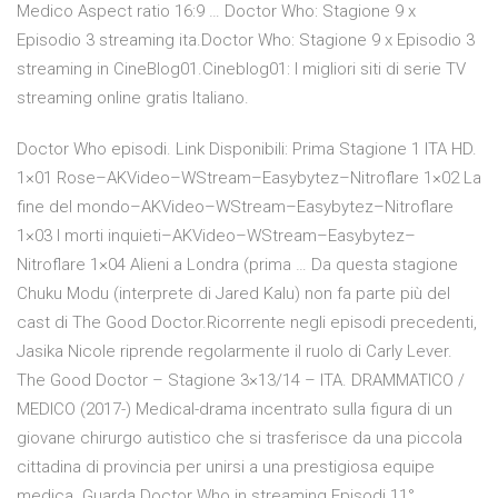
Medico Aspect ratio 16:9 … Doctor Who: Stagione 9 x
Episodio 3 streaming ita.Doctor Who: Stagione 9 x Episodio 3
streaming in CineBlog01.Cineblog01: I migliori siti di serie TV
streaming online gratis Italiano.
Doctor Who episodi. Link Disponibili: Prima Stagione 1 ITA HD.
1×01 Rose–AKVideo–WStream–Easybytez–Nitroflare 1×02 La
fine del mondo–AKVideo–WStream–Easybytez–Nitroflare
1×03 I morti inquieti–AKVideo–WStream–Easybytez–
Nitroflare 1×04 Alieni a Londra (prima … Da questa stagione
Chuku Modu (interprete di Jared Kalu) non fa parte più del
cast di The Good Doctor.Ricorrente negli episodi precedenti,
Jasika Nicole riprende regolarmente il ruolo di Carly Lever.
The Good Doctor – Stagione 3×13/14 – ITA. DRAMMATICO /
MEDICO (2017-) Medical-drama incentrato sulla figura di un
giovane chirurgo autistico che si trasferisce da una piccola
cittadina di provincia per unirsi a una prestigiosa equipe
medica. Guarda Doctor Who in streaming Episodi 11°