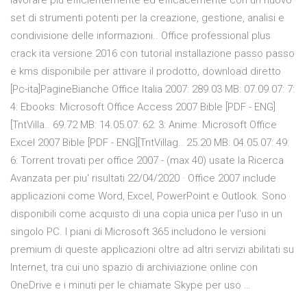
lavorare più efficientemente ed efficacemente con un nuovo
set di strumenti potenti per la creazione, gestione, analisi e
condivisione delle informazioni.. Office professional plus
crack ita versione 2016 con tutorial installazione passo passo
e kms disponibile per attivare il prodotto, download diretto
[Pc-ita]PagineBianche Office Italia 2007: 289.03 MB: 07.09.07: 7:
4: Ebooks: Microsoft Office Access 2007 Bible [PDF - ENG]
[TntVilla.. 69.72 MB: 14.05.07: 62: 3: Anime: Microsoft Office
Excel 2007 Bible [PDF - ENG][TntVillag.. 25.20 MB: 04.05.07: 49:
6: Torrent trovati per office 2007 - (max 40) usate la Ricerca
Avanzata per piu' risultati 22/04/2020 · Office 2007 include
applicazioni come Word, Excel, PowerPoint e Outlook. Sono
disponibili come acquisto di una copia unica per l'uso in un
singolo PC. I piani di Microsoft 365 includono le versioni
premium di queste applicazioni oltre ad altri servizi abilitati su
Internet, tra cui uno spazio di archiviazione online con
OneDrive e i minuti per le chiamate Skype per uso …