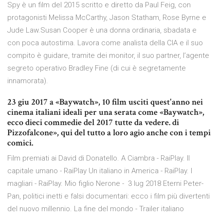
Spy è un film del 2015 scritto e diretto da Paul Feig, con
protagonisti Melissa McCarthy, Jason Statham, Rose Byrne e
Jude Law.Susan Cooper è una donna ordinaria, sbadata e
con poca autostima. Lavora come analista della CIA e il suo
compito è guidare, tramite dei monitor, il suo partner, l’agente
segreto operativo Bradley Fine (di cui è segretamente
innamorata).
23 giu 2017 a «Baywatch», 10 film usciti quest'anno nei
cinema italiani ideali per una serata come «Baywatch»,
ecco dieci commedie del 2017 tutte da vedere. di
Pizzofalcone», qui del tutto a loro agio anche con i tempi
comici.
Film premiati ai David di Donatello. A Ciambra - RaiPlay. Il
capitale umano - RaiPlay Un italiano in America - RaiPlay. I
magliari - RaiPlay. Mio figlio Nerone - 3 lug 2018 Eterni Peter-
Pan, politici inetti e falsi documentari: ecco i film più divertenti
del nuovo millennio. La fine del mondo - Trailer italiano