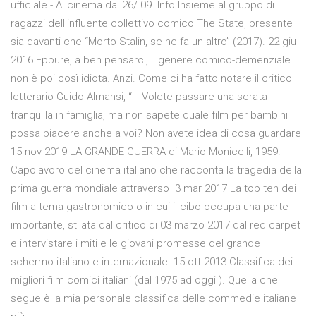
ufficiale - Al cinema dal 26/ 09. Info Insieme al gruppo di
ragazzi dell'influente collettivo comico The State, presente
sia davanti che “Morto Stalin, se ne fa un altro” (2017). 22 giu
2016 Eppure, a ben pensarci, il genere comico-demenziale
non è poi così idiota. Anzi. Come ci ha fatto notare il critico
letterario Guido Almansi, “l' Volete passare una serata
tranquilla in famiglia, ma non sapete quale film per bambini
possa piacere anche a voi? Non avete idea di cosa guardare
15 nov 2019 LA GRANDE GUERRA di Mario Monicelli, 1959.
Capolavoro del cinema italiano che racconta la tragedia della
prima guerra mondiale attraverso 3 mar 2017 La top ten dei
film a tema gastronomico o in cui il cibo occupa una parte
importante, stilata dal critico di 03 marzo 2017 dal red carpet
e intervistare i miti e le giovani promesse del grande
schermo italiano e internazionale. 15 ott 2013 Classifica dei
migliori film comici italiani (dal 1975 ad oggi ). Quella che
segue è la mia personale classifica delle commedie italiane