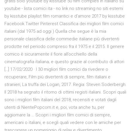
gratis solo youtube by kisstube 50 film completi in italiano su
youtube - lista comici ita - no link no streaming no siti esterni
by kisstube playlist film romantici e d'amore 2017 by kisstube
Facebook Twitter Pinterest Classifica dei migliori film comici
italiani (dal 1975 ad oggi ) Quella che segue è la mia
personale classifica delle commedie italiane più divertenti
prodotte nel periodo compreso fra il 1975 e il 2015. Il genere
comico è sicuramente il fiore all’occhiello della
cinematografia italiana; e questo grazie al contributo di attori
[…] 17/02/2020 · I 30 migliori film comici da rivedere o
recuperare, Film più divertenti di sempre, film italiani e
stranieri, La truffa dei Logan, 2017. Regia: Steven Soderbergh.
Il 2018 ha segnato il ritorno di ottimi registi italiani. Scopri quali
sono i migliori film italiani del 2018, recensiti e votati dagli
utenti di NientePopcorn.it e, poi, vota anche tu, per
aggiornare la … Scopri i migliori film comici di sempre,
americani o italiani, e scegli quali vedere con le amiche per
trascorrere un pomeriggio di relax e divertimento.