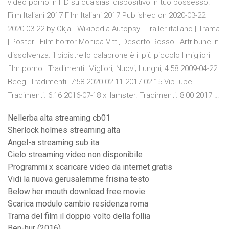
video porno in HD su qualsiasi dispositivo in tuo possesso.
Film Italiani 2017 Film Italiani 2017 Published on 2020-03-22
2020-03-22 by Okja - Wikipedia Autopsy | Trailer italiano | Trama
| Poster | Film horror Monica Vitti, Deserto Rosso | Artribune In
dissolvenza: il pipistrello calabrone è il più piccolo I migliori
film porno : Tradimenti. Migliori; Nuovi; Lunghi; 4:58 2009-04-22
Beeg. Tradimenti. 7:58 2020-02-11 2017-02-15 VipTube.
Tradimenti. 6:16 2016-07-18 xHamster. Tradimenti. 8:00 2017 …
Nellerba alta streaming cb01
Sherlock holmes streaming alta
Angel-a streaming sub ita
Cielo streaming video non disponibile
Programmi x scaricare video da internet gratis
Vidi la nuova gerusalemme frisina testo
Below her mouth download free movie
Scarica modulo cambio residenza roma
Trama del film il doppio volto della follia
Ben-hur (2016)