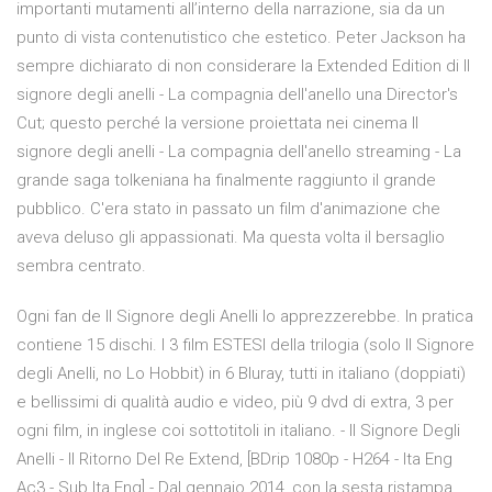
importanti mutamenti all’interno della narrazione, sia da un
punto di vista contenutistico che estetico. Peter Jackson ha
sempre dichiarato di non considerare la Extended Edition di Il
signore degli anelli - La compagnia dell'anello una Director's
Cut; questo perché la versione proiettata nei cinema Il
signore degli anelli - La compagnia dell'anello streaming - La
grande saga tolkeniana ha finalmente raggiunto il grande
pubblico. C'era stato in passato un film d'animazione che
aveva deluso gli appassionati. Ma questa volta il bersaglio
sembra centrato.
Ogni fan de Il Signore degli Anelli lo apprezzerebbe. In pratica
contiene 15 dischi. I 3 film ESTESI della trilogia (solo Il Signore
degli Anelli, no Lo Hobbit) in 6 Bluray, tutti in italiano (doppiati)
e bellissimi di qualità audio e video, più 9 dvd di extra, 3 per
ogni film, in inglese coi sottotitoli in italiano. - Il Signore Degli
Anelli - Il Ritorno Del Re Extend, [BDrip 1080p - H264 - Ita Eng
Ac3 - Sub Ita Eng] - Dal gennaio 2014, con la sesta ristampa