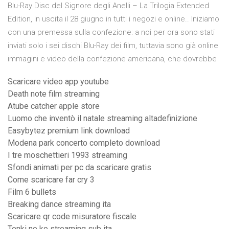
Blu-Ray Disc del Signore degli Anelli – La Trilogia Extended
Edition, in uscita il 28 giugno in tutti i negozi e online.. Iniziamo
con una premessa sulla confezione: a noi per ora sono stati
inviati solo i sei dischi Blu-Ray dei film, tuttavia sono già online
immagini e video della confezione americana, che dovrebbe
Scaricare video app youtube
Death note film streaming
Atube catcher apple store
Luomo che inventò il natale streaming altadefinizione
Easybytez premium link download
Modena park concerto completo download
I tre moschettieri 1993 streaming
Sfondi animati per pc da scaricare gratis
Come scaricare far cry 3
Film 6 bullets
Breaking dance streaming ita
Scaricare qr code misuratore fiscale
Tenki no ko streaming sub ita