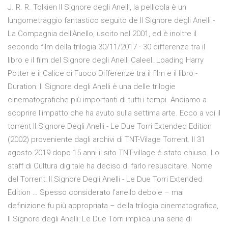
J. R. R. Tolkien Il Signore degli Anelli, la pellicola è un
lungometraggio fantastico seguito de Il Signore degli Anelli -
La Compagnia dell'Anello, uscito nel 2001, ed è inoltre il
secondo film della trilogia 30/11/2017 · 30 differenze tra il
libro e il film del Signore degli Anelli Caleel. Loading Harry
Potter e il Calice di Fuoco Differenze tra il film e il libro -
Duration: Il Signore degli Anelli è una delle trilogie
cinematografiche più importanti di tutti i tempi. Andiamo a
scoprire l'impatto che ha avuto sulla settima arte. Ecco a voi il
torrent Il Signore Degli Anelli - Le Due Torri Extended Edition
(2002) proveniente dagli archivi di TNT-Vilage Torrent. Il 31
agosto 2019 dopo 15 anni il sito TNT-village è stato chiuso. Lo
staff di Cultura digitale ha deciso di farlo resuscitare. Nome
del Torrent: Il Signore Degli Anelli - Le Due Torri Extended
Edition … Spesso considerato l’anello debole – mai
definizione fu più appropriata – della trilogia cinematografica,
Il Signore degli Anelli: Le Due Torri implica una serie di