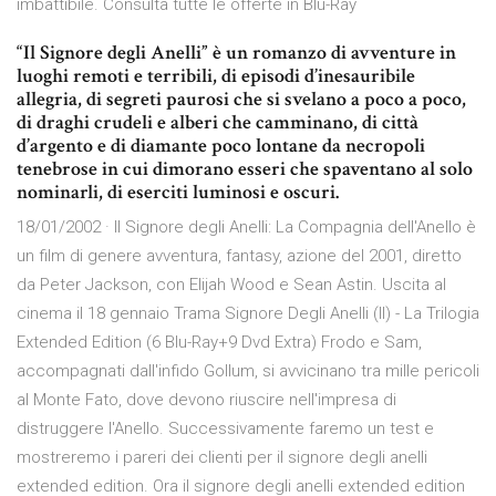
imbattibile. Consulta tutte le offerte in Blu-Ray
“Il Signore degli Anelli” è un romanzo di avventure in
luoghi remoti e terribili, di episodi d’inesauribile
allegria, di segreti paurosi che si svelano a poco a poco,
di draghi crudeli e alberi che camminano, di città
d’argento e di diamante poco lontane da necropoli
tenebrose in cui dimorano esseri che spaventano al solo
nominarli, di eserciti luminosi e oscuri.
18/01/2002 · Il Signore degli Anelli: La Compagnia dell'Anello è
un film di genere avventura, fantasy, azione del 2001, diretto
da Peter Jackson, con Elijah Wood e Sean Astin. Uscita al
cinema il 18 gennaio Trama Signore Degli Anelli (Il) - La Trilogia
Extended Edition (6 Blu-Ray+9 Dvd Extra) Frodo e Sam,
accompagnati dall'infido Gollum, si avvicinano tra mille pericoli
al Monte Fato, dove devono riuscire nell'impresa di
distruggere l'Anello. Successivamente faremo un test e
mostreremo i pareri dei clienti per il signore degli anelli
extended edition. Ora il signore degli anelli extended edition