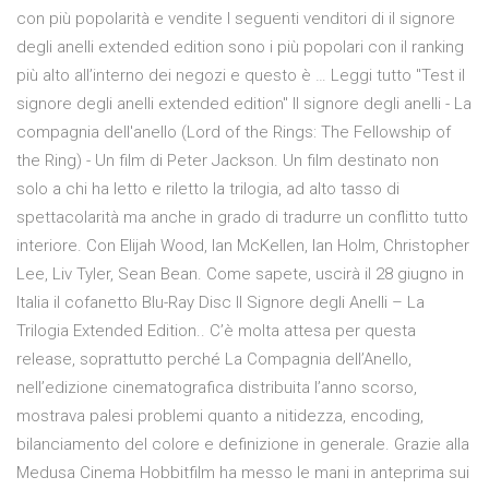
con più popolarità e vendite I seguenti venditori di il signore
degli anelli extended edition sono i più popolari con il ranking
più alto all’interno dei negozi e questo è … Leggi tutto "Test il
signore degli anelli extended edition" Il signore degli anelli - La
compagnia dell'anello (Lord of the Rings: The Fellowship of
the Ring) - Un film di Peter Jackson. Un film destinato non
solo a chi ha letto e riletto la trilogia, ad alto tasso di
spettacolarità ma anche in grado di tradurre un conflitto tutto
interiore. Con Elijah Wood, Ian McKellen, Ian Holm, Christopher
Lee, Liv Tyler, Sean Bean. Come sapete, uscirà il 28 giugno in
Italia il cofanetto Blu-Ray Disc Il Signore degli Anelli – La
Trilogia Extended Edition.. C’è molta attesa per questa
release, soprattutto perché La Compagnia dell’Anello,
nell’edizione cinematografica distribuita l’anno scorso,
mostrava palesi problemi quanto a nitidezza, encoding,
bilanciamento del colore e definizione in generale. Grazie alla
Medusa Cinema Hobbitfilm ha messo le mani in anteprima sui