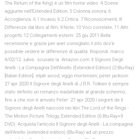
The Return of the King) è un film home video. 4 Scene
aggiunte nell'Extended Edition; 5 Colonna sonora; 6
Accoglienza. 6.1 Incassi; 6.2 Critica. 7 Riconoscimenti; 8
Differenze dal libro al film; 9 Note; 10 Voci correlate; 11 Altri
progetti; 12 Collegamenti esterni 25 giu 2011 Bella
recensione e grazie per aver consigliato il sito dov'è
possibile vedere le differenze di qualità. Rispondi. marco.
4/02/12. salve…scusate la Amazon.com: Il Signore Degli
Anelli - La Compagnia Dell'Anello (Extended Edition) (2 Blu-Ray)
[Italian Edition]: elijah wood, viggo mortensen, peter jackson:
27 apr 2020 Il Signore degli Anelli di J.R.R. Tolkien è sempre
stato definito un romanzo inadattabile al grande schermo,
fino a che non è arrivato Peter 27 apr 2020 I segreti de Il
Signore degli Anelli nascosti nei libri The Lord of the Rings -
The Motion Picture Trilogy, Extended Edition (6 Blu-Ray+9
DVD). Acquista l'articolo Il Signore degli Anelli - La compagnia
dell'Anello (extended edition) (Blu-Ray) ad un prezzo