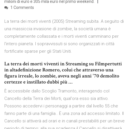
milioni di euro e 305 mila euro nel primo weekend.
1 Comments
La terra dei morti viventi (2005) Streaming subita. A seguito di
una massiccia invasione di zombie, la società umana è
completamente collassata e i morti viventi camminano per
l'intero pianeta. I sopravvissuti si sono organizzati in città
fortificate sparse per gli Stati Uniti.
La terra dei morti viventi in Streaming su Filmpertutti
in altadefinizione Romero, colui che attraverso una
figura irreale, lo zombie, aveva negli anni '70 demolito
certezze e instillato dubbi più …
È accessibile dallo Scoglio Tramonto, interagendo col
Cancello della Terra dei Morti, qual'ora esso sia attivo.
Possono accedervi i personaggi a partire dal livello 55 che
fanno parte di una famiglia.. È una zona ad accesso limitato. Il
Cancello si attiverà ad orari e in canali prestabiliti per un breve
periodo di tempo; alla sua scadenza il Cancello si disattiverà