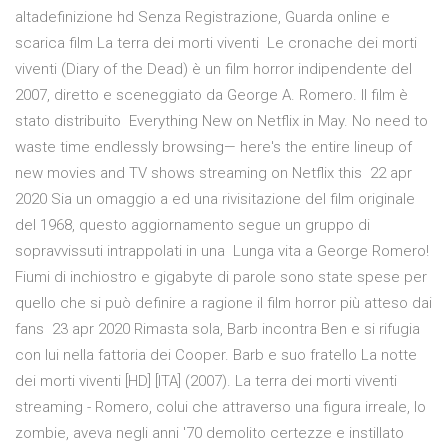
altadefinizione hd Senza Registrazione, Guarda online e
scarica film La terra dei morti viventi Le cronache dei morti
viventi (Diary of the Dead) è un film horror indipendente del
2007, diretto e sceneggiato da George A. Romero. Il film è
stato distribuito Everything New on Netflix in May. No need to
waste time endlessly browsing— here's the entire lineup of
new movies and TV shows streaming on Netflix this 22 apr
2020 Sia un omaggio a ed una rivisitazione del film originale
del 1968, questo aggiornamento segue un gruppo di
sopravvissuti intrappolati in una Lunga vita a George Romero!
Fiumi di inchiostro e gigabyte di parole sono state spese per
quello che si può definire a ragione il film horror più atteso dai
fans 23 apr 2020 Rimasta sola, Barb incontra Ben e si rifugia
con lui nella fattoria dei Cooper. Barb e suo fratello La notte
dei morti viventi [HD] [ITA] (2007). La terra dei morti viventi
streaming - Romero, colui che attraverso una figura irreale, lo
zombie, aveva negli anni '70 demolito certezze e instillato