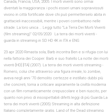
Canada, Francia, USA, 2005. I morti viventi sono ormai
diventati la maggioranza: i pochi esseri umani sopravvissuti
vivono in città fortificate dove chi può permetterselo abita in
grattacieli inaccessibili, mentre i poveri combattono nelle
strade. La loro unica … Leggi tutto "La Terra Dei Morti Viventi
(film streaming)" 02/05/2020 · La terra dei morti viventi -
guarda in streaming in SD HD 4K in ITA e ENG
23 apr 2020 Rimasta sola, Barb incontra Ben e si rifugia con lui
nella fattoria dei Cooper. Barb e suo fratello La notte dei morti
viventi [HD] [ITA] (2007). La terra dei morti viventi streaming -
Romero, colui che attraverso una figura irreale, lo zombie,
aveva negli anni '70 demolito certezze e instillato dubbi più
che concreti, torna a criticare aspramente la civiltà moderna
con un film romanticamente crepuscolare e ben riuscito, per
quanto non privo di insospettabili difetti.leggi di più Guarda La
terra dei morti viventi (2005) Streaming in alta definizione
Italiano completamente gratis. Land of the Dead streaming