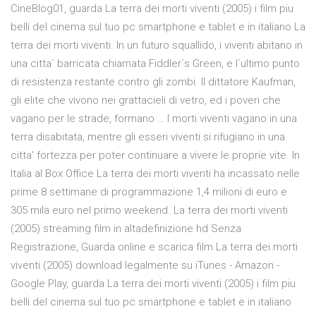
CineBlog01, guarda La terra dei morti viventi (2005) i film piu
belli del cinema sul tuo pc smartphone e tablet e in italiano La
terra dei morti viventi. In un futuro squallido, i viventi abitano in
una citta´ barricata chiamata Fiddler´s Green, e l´ultimo punto
di resistenza restante contro gli zombi. Il dittatore Kaufman,
gli elite che vivono nei grattacieli di vetro, ed i poveri che
vagano per le strade, formano … I morti viventi vagano in una
terra disabitata, mentre gli esseri viventi si rifugiano in una
citta' fortezza per poter continuare a vivere le proprie vite. In
Italia al Box Office La terra dei morti viventi ha incassato nelle
prime 8 settimane di programmazione 1,4 milioni di euro e
305 mila euro nel primo weekend. La terra dei morti viventi
(2005) streaming film in altadefinizione hd Senza
Registrazione, Guarda online e scarica film La terra dei morti
viventi (2005) download legalmente su iTunes - Amazon -
Google Play, guarda La terra dei morti viventi (2005) i film piu
belli del cinema sul tuo pc smartphone e tablet e in italiano