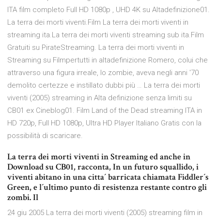
ITA film completo Full HD 1080p , UHD 4K su Altadefinizione01.
La terra dei morti viventi.Film La terra dei morti viventi in
streaming ita.La terra dei morti viventi streaming sub ita.Film
Gratuiti su PirateStreaming. La terra dei morti viventi in
Streaming su Filmpertutti in altadefinizione Romero, colui che
attraverso una figura irreale, lo zombie, aveva negli anni '70
demolito certezze e instillato dubbi più … La terra dei morti
viventi (2005) streaming in Alta definizione senza limiti su
CB01 ex Cineblog01. Film Land of the Dead streaming ITA in
HD 720p, Full HD 1080p, Ultra HD Player Italiano Gratis con la
possibilità di scaricare.
La terra dei morti viventi in Streaming ed anche in
Download su CB01, racconta, In un futuro squallido, i
viventi abitano in una citta´ barricata chiamata Fiddler´s
Green, e l´ultimo punto di resistenza restante contro gli
zombi. Il
24 giu 2005 La terra dei morti viventi (2005) streaming film in