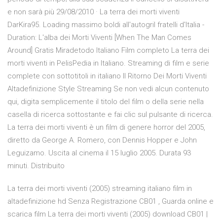
e non sarà più 29/08/2010 · La terra dei morti viventi
DarKira95. Loading massimo boldi all'autogril fratelli d'Italia -
Duration: L'alba dei Morti Viventi [When The Man Comes
Around] Gratis Miradetodo Italiano Film completo La terra dei
morti viventi in PelisPedia in Italiano. Streaming di film e serie
complete con sottotitoli in italiano Il Ritorno Dei Morti Viventi
Altadefinizione Style Streaming Se non vedi alcun contenuto
qui, digita semplicemente il titolo del film o della serie nella
casella di ricerca sottostante e fai clic sul pulsante di ricerca.
La terra dei morti viventi è un film di genere horror del 2005,
diretto da George A. Romero, con Dennis Hopper e John
Leguizamo. Uscita al cinema il 15 luglio 2005. Durata 93
minuti. Distribuito
La terra dei morti viventi (2005) streaming italiano film in
altadefinizione hd Senza Registrazione CB01 , Guarda online e
scarica film La terra dei morti viventi (2005) download CB01 |