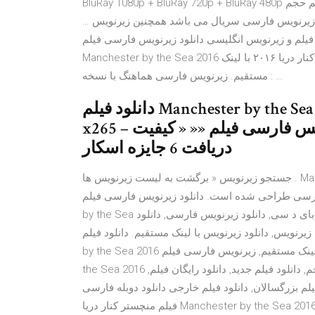
BluRay 1080p + BluRay 720p + BluRay 480p به همراه نسخه کم حجم BluRay 720p x265. نام فیلم: Manchester by
… سایت زیرنویس ها برای دانلود زیرنویس فارسی فیلم و دانلود زیرنویس فارسی سریال می باشد همچنین زیرنویس
انگلیسی فیلم و زیرنویس انگلیسی دانلود زیرنویس فارسی فیلم Manchester by the Sea 201
Manchester by the Sea 2016 هماهنگ با تمام نسخه ها دانلود زیرنویس فارسی فیلم منچستر از کنار دریا ۲۰۱۶ با لینک
مستقیم. زیرنویس فارسی هماهنگ با نسخه : …
دانلود فیلم Manchester by the Sea 2016 »» کیفیت Bluray 720p – 1080p –
x265 – زیرنویس فارسی فیلم «« « کیفیت Bluray Full HD افزوده شد » نامزد
دریافت 6 جایزه اسکار
جستجو زیرنویس « برگشت به لیست زیرنویس ها . Manchester.by.the.Sea.2016.720p.BRRip.x264.AAC-ETRG این
ای فارسی طراحی شده است. دانلود زیرنویس فارسی فیلم
by the Sea محصول سال 2016, دانلود زیرنویس فارسی فیلم منچستر بای د سی, دانلود زیرنویس فارسی, دانلود
زیرنویس, دانلود زیرنویس با لینک مستقیم. دانلود فیلم Manchester by the Sea 2016,دانلود رایگان فیلم Manchester
by the Sea 2016 با لینک مستقیم, زیرنویس فارسی فیلم Manchester by the Sea 2016 دانلود فیلم Manchester by
the Sea 2016 دوبله فارسی تیک فیلم, دانلود, دانلود فیلم, دانلود فیلم کم حجم, دانلود فیلم جدید, دانلود رایگان فیلم,
فیلم بزرگسالان, دانلود فیلم خارجی دانلود دوبله فارسی
فیلم منچستر کنار دریا Manchester by the Sea 2016. دو زبانه با لینک مستقیم و سه کیفیت 1080p & 720p & 480p.