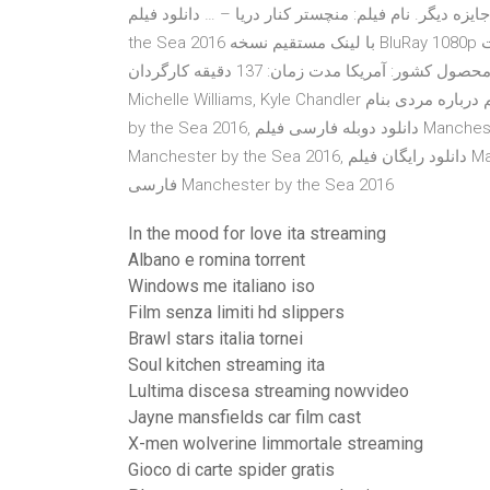
برنده 2 اسکار، برنده 113 جایزه و نامزد 239 جایزه دیگر. نام فیلم: منچستر کنار دریا – … دانلود فیلم Manchester 
the Sea 2016 با لینک مستقیم نسخه BluRay 1080p اضافه شد 7.8/10 از 230,603 رای 96/100 کیفیت: BluRay 1080p
ژانر: درام محصول کشور: آمریکا مدت زمان: 137 دقیقه کارگردان: Kenneth Lonergan ستارگان: Casey Affleck,
Michelle Williams, Kyle Chandler فیلم درباره مردی بنام Manchester by the Sea 2016, داستان فیلم Manchester
by the Sea 2016, دانلود دوبله فارسی فیلم Manchester by the Sea 2016, دانلود رایگان, دانلود رایگان فیلم
Manchester by the Sea 2016, دانلود رایگان فیلم Manchester by the Sea 2016 با لینک مستقیم, دانلود زیرنویس
فارسی Manchester by the Sea 2016
In the mood for love ita streaming
Albano e romina torrent
Windows me italiano iso
Film senza limiti hd slippers
Brawl stars italia tornei
Soul kitchen streaming ita
Lultima discesa streaming nowvideo
Jayne mansfields car film cast
X-men wolverine limmortale streaming
Gioco di carte spider gratis