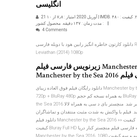
انگلیسی
21 آوريل 2020 امتیاز : ۷٫۸ از ۱۰ | IMDB. انتشار : ۲۰۱۶. کیفیت : ۴۸۰p , 1080p , 720p. زبان : دوبله فارسی + زیرنویس فارسی.
مدت زمان : ۱۳۷ دقیقه. محصول کشور :
4 Comments
دانلود کارتون خاطره انگیز رابین هود با دوبله فارسی Robin Hood 1973 Straight Outta Compton (2015) 1080p
Leviathan (2014) 1080p
زیرنویس فارسی فیلم Manchester by the Sea 2016 زیرنویس فیلم
Manchester
دانلود رایگان فیلم فوق العاده زیبای Manchester by the Sea 2016 با لینک مستقیم و کیفیت BluRay 1080p + BluRay
720p + BluRay 480p به همراه نسخه کم حجم BluRay 720p x265. نام فیلم: Manchester by … فیلم Manchester by
the Sea 2016 فیلمی درام به کارگردانی کنت لونرگان است که سال ۲۰۱۶ منتشر شد. منچستر بای د سی به همراه لالا
 ورود از فیلم‌های تحسین شده سال ۲۰۱۶ می‌باشد. فیلم با واکنش به شدت مثبت منتقدان و تماشاگران
دانلود فیلم Manchester by the Sea 2016 »» کیفیت Bluray 720p – 1080p – x265 – زیرنویس فارسی فیلم «« «
کیفیت Bluray Full HD افزوده شد » نامزد دریافت 6 جایزه اسکار دانلود دوبله فارسی فیلم منچستر کنار دریا
Manchester by the Sea 2016. دو زبانه با لینک مستقیم و سه کیفیت 1080p & 720p & 480p. برنده 2 اسکار، برنده