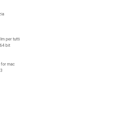
zia
lm per tutti
64 bit
 for mac
p3