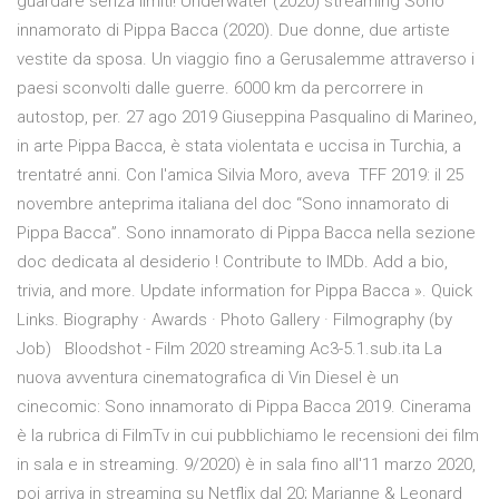
guardare senza limiti! Underwater (2020) streaming Sono
innamorato di Pippa Bacca (2020). Due donne, due artiste
vestite da sposa. Un viaggio fino a Gerusalemme attraverso i
paesi sconvolti dalle guerre. 6000 km da percorrere in
autostop, per. 27 ago 2019 Giuseppina Pasqualino di Marineo,
in arte Pippa Bacca, è stata violentata e uccisa in Turchia, a
trentatré anni. Con l'amica Silvia Moro, aveva TFF 2019: il 25
novembre anteprima italiana del doc “Sono innamorato di
Pippa Bacca”. Sono innamorato di Pippa Bacca nella sezione
doc dedicata al desiderio ! Contribute to IMDb. Add a bio,
trivia, and more. Update information for Pippa Bacca ». Quick
Links. Biography · Awards · Photo Gallery · Filmography (by
Job) Bloodshot - Film 2020 streaming Ac3-5.1.sub.ita La
nuova avventura cinematografica di Vin Diesel è un
cinecomic: Sono innamorato di Pippa Bacca 2019. Cinerama
è la rubrica di FilmTv in cui pubblichiamo le recensioni dei film
in sala e in streaming. 9/2020) è in sala fino all'11 marzo 2020,
poi arriva in streaming su Netflix dal 20; Marianne & Leonard