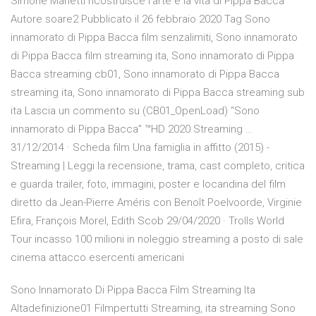
Simone Manetti ricostruisce l’arte e la vita di Pippa Bacca
Autore soare2 Pubblicato il 26 febbraio 2020 Tag Sono
innamorato di Pippa Bacca film senzalimiti, Sono innamorato
di Pippa Bacca film streaming ita, Sono innamorato di Pippa
Bacca streaming cb01, Sono innamorato di Pippa Bacca
streaming ita, Sono innamorato di Pippa Bacca streaming sub
ita Lascia un commento su (CB01_OpenLoad) “Sono
innamorato di Pippa Bacca” ™HD 2020 Streaming …
31/12/2014 · Scheda film Una famiglia in affitto (2015) -
Streaming | Leggi la recensione, trama, cast completo, critica
e guarda trailer, foto, immagini, poster e locandina del film
diretto da Jean-Pierre Améris con Benoît Poelvoorde, Virginie
Efira, François Morel, Edith Scob 29/04/2020 · Trolls World
Tour incasso 100 milioni in noleggio streaming a posto di sale
cinema attacco esercenti americani
Sono Innamorato Di Pippa Bacca Film Streaming Ita
Altadefinizione01 Filmpertutti Streaming, ita streaming Sono