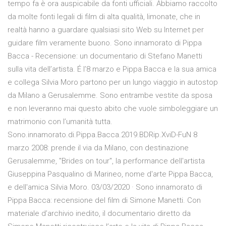
tempo fa è ora auspicabile da fonti ufficiali. Abbiamo raccolto
da molte fonti legali di film di alta qualità, limonate, che in
realtà hanno a guardare qualsiasi sito Web su Internet per
guidare film veramente buono. Sono innamorato di Pippa
Bacca - Recensione: un documentario di Stefano Manetti
sulla vita dell’artista. É l’8 marzo e Pippa Bacca e la sua amica
e collega Silvia Moro partono per un lungo viaggio in autostop
da Milano a Gerusalemme. Sono entrambe vestite da sposa
e non leveranno mai questo abito che vuole simboleggiare un
matrimonio con l’umanità tutta.
Sono.innamorato.di.Pippa.Bacca.2019.BDRip.XviD-FuN 8
marzo 2008: prende il via da Milano, con destinazione
Gerusalemme, "Brides on tour", la performance dell'artista
Giuseppina Pasqualino di Marineo, nome d'arte Pippa Bacca,
e dell'amica Silvia Moro. 03/03/2020 · Sono innamorato di
Pippa Bacca: recensione del film di Simone Manetti. Con
materiale d’archivio inedito, il documentario diretto da