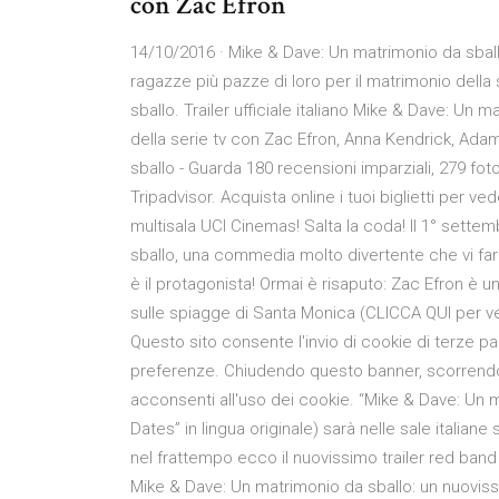
con Zac Efron
14/10/2016 · Mike & Dave: Un matrimonio da sbal
ragazze più pazze di loro per il matrimonio dell
sballo. Trailer ufficiale italiano Mike & Dave: Un ma
della serie tv con Zac Efron, Anna Kendrick, Adam
sballo - Guarda 180 recensioni imparziali, 279 foto 
Tripadvisor. Acquista online i tuoi biglietti per
multisala UCI Cinemas! Salta la coda! Il 1° sett
sballo, una commedia molto divertente che vi far
è il protagonista! Ormai è risaputo: Zac Efron è u
sulle spiagge di Santa Monica (CLICCA QUI per v
Questo sito consente l'invio di cookie di terze parti
preferenze. Chiudendo questo banner, scorrend
acconsenti all'uso dei cookie. “Mike & Dave: Un
Dates” in lingua originale) sarà nelle sale italia
nel frattempo ecco il nuovissimo trailer red band
Mike & Dave: Un matrimonio da sballo: un nuovis