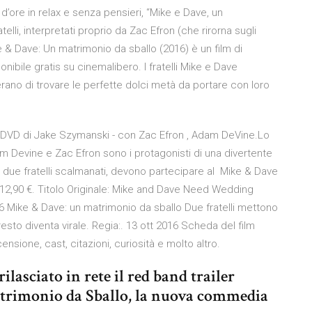
’ore in relax e senza pensieri, “Mike e Dave, un
elli, interpretati proprio da Zac Efron (che rirorna sugli
 & Dave: Un matrimonio da sballo (2016) è un film di
bile gratis su cinemalibero. I fratelli Mike e Dave
rano di trovare le perfette dolci metà da portare con loro
 DVD di Jake Szymanski - con Zac Efron , Adam DeVine.Lo
m Devine e Zac Efron sono i protagonisti di una divertente
, due fratelli scalmanati, devono partecipare al Mike & Dave
 12,90 €. Titolo Originale: Mike and Dave Need Wedding
 Mike & Dave: un matrimonio da sballo Due fratelli mettono
sto diventa virale. Regia:. 13 ott 2016 Scheda del film
sione, cast, citazioni, curiosità e molto altro.
lasciato in rete il red band trailer
atrimonio da Sballo, la nuova commedia