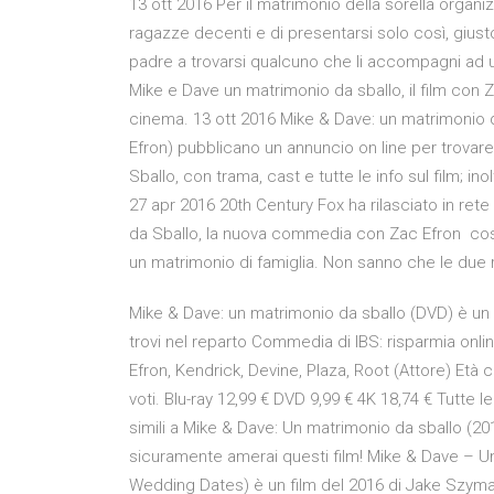
13 ott 2016 Per il matrimonio della sorella organiz
ragazze decenti e di presentarsi solo così, giusto
padre a trovarsi qualcuno che li accompagni ad 
Mike e Dave un matrimonio da sballo, il film con 
cinema. 13 ott 2016 Mike & Dave: un matrimonio d
Efron) pubblicano un annuncio on line per trova
Sballo, con trama, cast e tutte le info sul film; in
27 apr 2016 20th Century Fox ha rilasciato in rete 
da Sballo, la nuova commedia con Zac Efron cost
un matrimonio di famiglia. Non sanno che le due r
Mike & Dave: un matrimonio da sballo (DVD) è un
trovi nel reparto Commedia di IBS: risparmia onli
Efron, Kendrick, Devine, Plaza, Root (Attore) Età c
voti. Blu-ray 12,99 € DVD 9,99 € 4K 18,74 € Tutte l
simili a Mike & Dave: Un matrimonio da sballo (20
sicuramente amerai questi film! Mike & Dave – Un
Wedding Dates) è un film del 2016 di Jake Szy