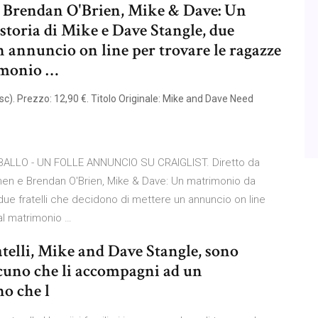
e Brendan O'Brien, Mike & Dave: Un
storia di Mike e Dave Stangle, due
n annuncio on line per trovare le ragazze
imonio …
c). Prezzo: 12,90 €. Titolo Originale: Mike and Dave Need
BALLO - UN FOLLE ANNUNCIO SU CRAIGLIST. Diretto da
en e Brendan O'Brien, Mike & Dave: Un matrimonio da
 due fratelli che decidono di mettere un annuncio on line
al matrimonio …
elli, Mike and Dave Stangle, sono
alcuno che li accompagni ad un
o che l