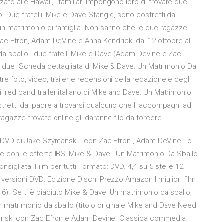
zato alle Hawaii, i familiari impongono loro di trovare due
 Due fratelli, Mike e Dave Stangle, sono costretti dal
un matrimonio di famiglia. Non sanno che le due ragazze
Zac Efron, Adam DeVine e Anna Kendrick, dal 12 ottobre al
a sballo I due fratelli Mike e Dave (Adam Devine e Zac
re due Scheda dettagliata di Mike & Dave: Un Matrimonio Da
oltre foto, video, trailer e recensioni della redazione e degli
il red band trailer italiano di Mike and Dave: Un Matrimonio
retti dal padre a trovarsi qualcuno che li accompagni ad
agazze trovate online gli daranno filo da torcere.
 DVD di Jake Szymanski - con Zac Efron , Adam DeVine.Lo
ne con le offerte IBS! Mike & Dave - Un Matrimonio Da Sballo
onsigliata: Film per tutti Formato: DVD. 4,4 su 5 stelle 12
e versioni DVD: Edizione Dischi Prezzo Amazon I migliori film
16). Se ti è piaciuto Mike & Dave: Un matrimonio da sballo,
 matrimonio da sballo (titolo originale Mike and Dave Need
manski con Zac Efron e Adam Devine. Classica commedia