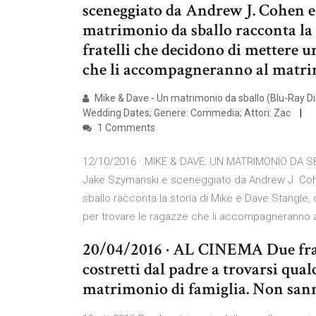
sceneggiato da Andrew J. Cohen 
matrimonio da sballo racconta la 
fratelli che decidono di mettere u
che li accompagneranno al matr
Mike & Dave - Un matrimonio da sballo (Blu-Ray Dis
Wedding Dates; Genere: Commedia; Attori: Zac
1 Comments
12/10/2016 · MIKE & DAVE: UN MATRIMONIO DA S
Jake Szymanski e sceneggiato da Andrew J. Coh
sballo racconta la storia di Mike e Dave Stangle,
per trovare le ragazze che li accompagneranno 
20/04/2016 · AL CINEMA Due frat
costretti dal padre a trovarsi qu
matrimonio di famiglia. Non sann