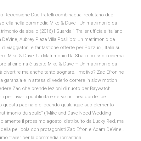
lo Recensione Due fratelli combinaguai reclutano due
a sorella nella commedia Mike & Dave - Un matrimonio da
trimonio da sballo (2016) | Guarda il Trailer ufficiale italiano
 DeVine, Aubrey Plaza Villa Posillipo: Un matrimonio da
di viaggiatori, e fantastiche offerte per Pozzuoli, Italia su
 vedere Mike & Dave: Un Matrimonio Da Sballo presso i cinema
embre al cinema è uscito Mike & Dave – Un matrimonio da
à divertire ma anche tanto sognare.Il motivo? Zac Efron ne
na garanzia e in attesa di vederlo correre in slow motion
edere Zac che prende lezioni di nuoto per Baywatch
 per inviarti pubblicità e servizi in linea con le tue
o questa pagina o cliccando qualunque suo elemento
 matrimonio da sballo” (“Mike and Dave Need Wedding
ne solamente il prossimo agosto, distribuito da Lucky Red, ma
 della pellicola con protagonisti Zac Efron e Adam DeVine..
simo trailer per la commedia romantica …